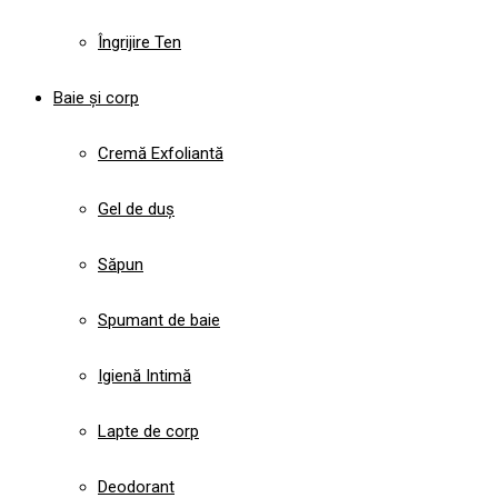
Îngrijire Ten
Baie și corp
Cremă Exfoliantă
Gel de duș
Săpun
Spumant de baie
Igienă Intimă
Lapte de corp
Deodorant