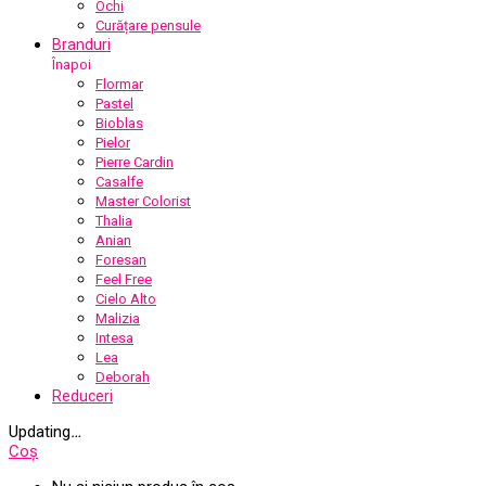
Ochi
Curățare pensule
Branduri
Înapoi
Flormar
Pastel
Bioblas
Pielor
Pierre Cardin
Casalfe
Master Colorist
Thalia
Anian
Foresan
Feel Free
Cielo Alto
Malizia
Intesa
Lea
Deborah
Reduceri
Updating
…
Coș