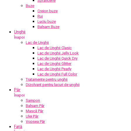
Sprâncene
Buze
Creion buze
Ruj
Luciu buze
Balsam Buze
Unghii
Înapoi
Lac de Unghii
Lac de Unghii Clasic
Lac de Unghii Jelly Look
Lac de Unghii Quick Dry
Lac de Unghii Glitter
Lac de Unghii Pearly
Lac de Unghii Full Color
Tratamente pentru unghii
Dizolvant pentru lacuri de unghii
Păr
Înapoi
Șampon
Balsam Păr
Mască Păr
Ulei Păr
Vopsea Păr
Față