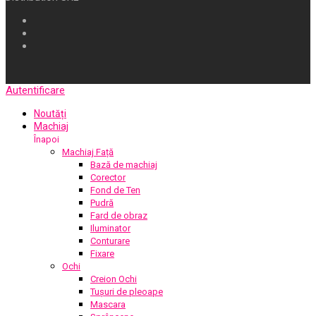
Autentificare
Noutăți
Machiaj
Înapoi
Machiaj Față
Bază de machiaj
Corector
Fond de Ten
Pudră
Fard de obraz
Iluminator
Conturare
Fixare
Ochi
Creion Ochi
Tușuri de pleoape
Mascara