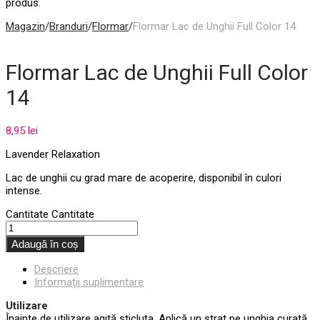
produs.
Magazin
/
Branduri
/
Flormar
/
Flormar Lac de Unghii Full Color 14
Flormar Lac de Unghii Full Color
14
8,95
lei
Lavender Relaxation
Lac de unghii cu grad mare de acoperire, disponibil în culori
intense.
Cantitate
Cantitate
Adaugă în coș
Descriere
Informații suplimentare
Utilizare
Înainte de utilizare agită sticluța. Aplică un strat pe unghia curată