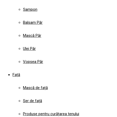
Șampon
Balsam Păr
Mască Păr
Ulei Păr
Vopsea Păr
Față
Mască de față
Ser de față
Produse pentru curățarea tenului