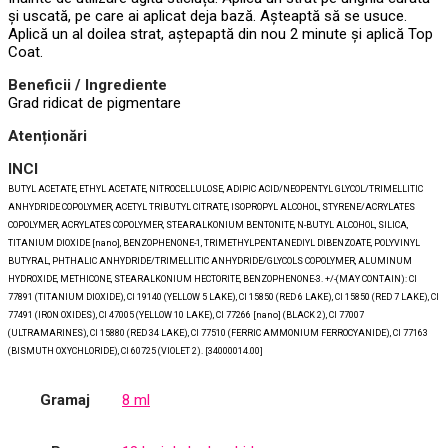
și uscată, pe care ai aplicat deja bază. Așteaptă să se usuce.
Aplică un al doilea strat, aștepaptă din nou 2 minute și aplică Top
Coat.
Beneficii / Ingrediente
Grad ridicat de pigmentare
Atenționări
INCI
BUTYL ACETATE, ETHYL ACETATE, NITROCELLULOSE, ADIPIC ACID/NEOPENTYL GLYCOL/TRIMELLITIC
ANHYDRIDE COPOLYMER, ACETYL TRIBUTYL CITRATE, ISOPROPYL ALCOHOL, STYRENE/ACRYLATES
COPOLYMER, ACRYLATES COPOLYMER, STEARALKONIUM BENTONITE, N-BUTYL ALCOHOL, SILICA,
TITANIUM DIOXIDE [nano], BENZOPHENONE-1, TRIMETHYLPENTANEDIYL DIBENZOATE, POLYVINYL
BUTYRAL, PHTHALIC ANHYDRIDE/TRIMELLITIC ANHYDRIDE/GLYCOLS COPOLYMER, ALUMINUM
HYDROXIDE, METHICONE, STEARALKONIUM HECTORITE, BENZOPHENONE-3. +/-(MAY CONTAIN): CI
77891 (TITANIUM DIOXIDE), CI 19140 (YELLOW 5 LAKE), CI 15850 (RED 6 LAKE), CI 15850 (RED 7 LAKE), CI
77491 (IRON OXIDES), CI 47005 (YELLOW 10 LAKE), CI 77266 [nano] (BLACK 2), CI 77007
(ULTRAMARINES), CI 15880 (RED 34 LAKE), CI 77510 (FERRIC AMMONIUM FERROCYANIDE), CI 77163
(BISMUTH OXYCHLORIDE), CI 60725 (VIOLET 2). [34000014.00]
Gramaj
8 ml