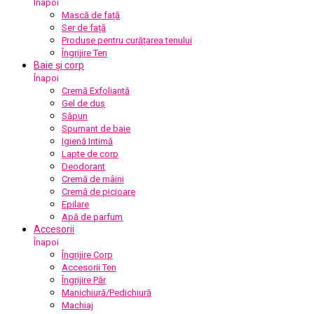
Înapoi
Mască de față
Ser de față
Produse pentru curățarea tenului
Îngrijire Ten
Baie și corp
Înapoi
Cremă Exfoliantă
Gel de duș
Săpun
Spumant de baie
Igienă Intimă
Lapte de corp
Deodorant
Cremă de mâini
Cremă de picioare
Epilare
Apă de parfum
Accesorii
Înapoi
Îngrijire Corp
Accesorii Ten
Îngrijire Păr
Manichiură/Pedichiură
Machiaj