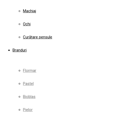
Machiaj
Ochi
Curățare pensule
Branduri
Flormar
Pastel
Bioblas
Pielor