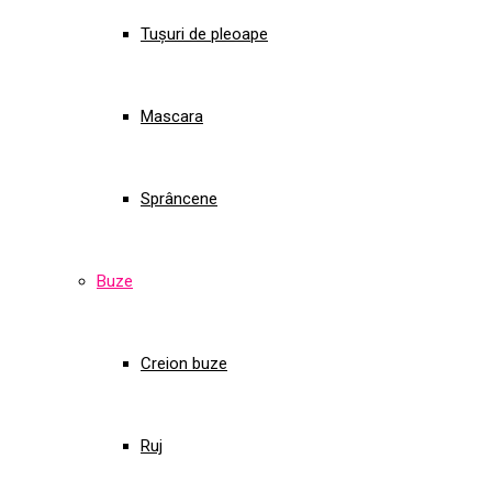
Tușuri de pleoape
Mascara
Sprâncene
Buze
Creion buze
Ruj