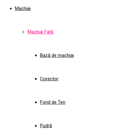
Machiaj
Machiaj Față
Bază de machiaj
Corector
Fond de Ten
Pudră