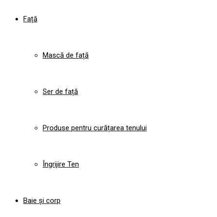
Față
Mască de față
Ser de față
Produse pentru curățarea tenului
Îngrijire Ten
Baie și corp