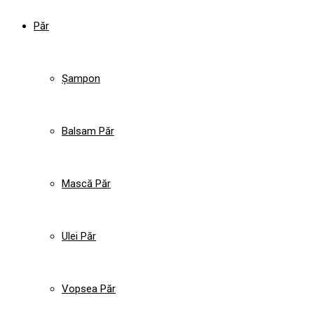
Păr
Șampon
Balsam Păr
Mască Păr
Ulei Păr
Vopsea Păr