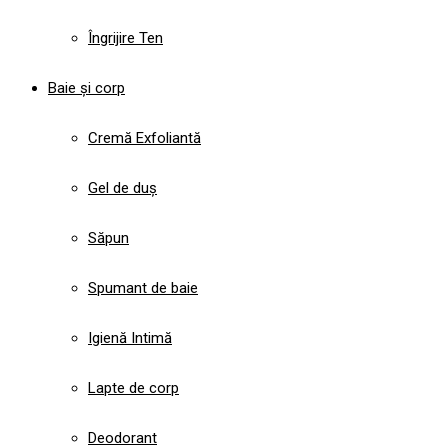
Îngrijire Ten
Baie și corp
Cremă Exfoliantă
Gel de duș
Săpun
Spumant de baie
Igienă Intimă
Lapte de corp
Deodorant