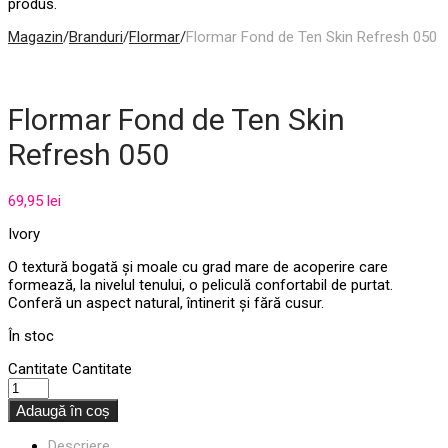
produs.
Magazin
/
Branduri
/
Flormar
/
Flormar Fond de Ten Skin Refresh 050
Flormar Fond de Ten Skin
Refresh 050
69,95
lei
Ivory
O textură bogată și moale cu grad mare de acoperire care
formează, la nivelul tenului, o peliculă confortabil de purtat.
Conferă un aspect natural, întinerit și fără cusur.
În stoc
Cantitate
Cantitate
Adaugă în coș
Descriere