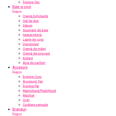
Îngrijire Ten
Baie și corp
Înapoi
Cremă Exfoliantă
Gel de duș
Săpun
Spumant de baie
Igienă Intimă
Lapte de corp
Deodorant
Cremă de mâini
Cremă de picioare
Epilare
Apă de parfum
Accesorii
Înapoi
Îngrijire Corp
Accesorii Ten
Îngrijire Păr
Manichiură/Pedichiură
Machiaj
Ochi
Curățare pensule
Branduri
Înapoi