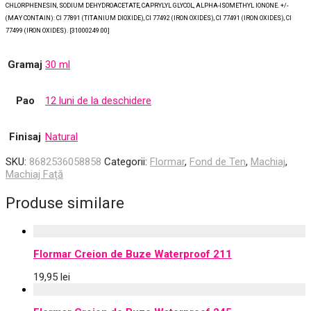
CHLORPHENESIN, SODIUM DEHYDROACETATE, CAPRYLYL GLYCOL, ALPHA-ISOMETHYL IONONE. +/-
(MAY CONTAIN): CI 77891 (TITANIUM DIOXIDE), CI 77492 (IRON OXIDES), CI 77491 (IRON OXIDES), CI
77499 (IRON OXIDES). [31000249.00]
Gramaj
30 ml
Pao
12 luni de la deschidere
Finisaj
Natural
SKU:
8682536058858
Categorii:
Flormar
,
Fond de Ten
,
Machiaj
,
Machiaj Față
Produse similare
Flormar Creion de Buze Waterproof 211
19,95
lei