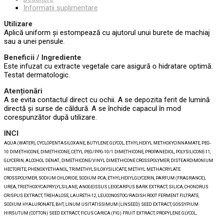
Informații suplimentare
Utilizare
Aplică uniform și estompează cu ajutorul unui burete de machiaj
sau a unei pensule.
Beneficii / Ingrediente
Este infuzat cu extracte vegetale care asigură o hidratare optimă.
Testat dermatologic.
Atenționări
A se evita contactul direct cu ochii. A se depozita ferit de lumină
directă și surse de căldură. A se închide capacul în mod
corespunzător după utilizare.
INCI
AQUA (WATER), CYCLOPENTASILOXANE, BUTYLENE GLYCOL, ETHYLHEXYL METHOXYCINNAMATE, PEG-
10 DIMETHICONE, DIMETHICONE, CETYL PEG/PPG-10/1 DIMETHICONE, PROPANEDIOL, POLYSILICONE-11,
GLYCERIN, ALCOHOL DENAT., DIMETHICONE/VINYL DIMETHICONE CROSSPOLYMER, DISTEARDIMONIUM
HECTORITE, PHENOXYETHANOL, TRIMETHYLSILOXYSILICATE, METHYL METHACRYLATE
CROSSPOLYMER, SODIUM CHLORIDE, SODIUM PCA, ETHYLHEXYLGLYCERIN, PARFUM (FRAGRANCE),
UREA, TRIETHOXYCAPRYLYLSILANE, ANOGEISSUS LEIOCARPUS BARK EXTRACT, SILICA, CHONDRUS
CRISPUS EXTRACT, TREHALOSE, LAURETH-12, LEUCONOSTOC/RADISH ROOT FERMENT FILTRATE,
SODIUM HYALURONATE, BHT, LINUM USITATISSIMUM (LINSEED) SEED EXTRACT, GOSSYPIUM
HIRSUTUM (COTTON) SEED EXTRACT, FICUS CARICA (FIG) FRUIT EXTRACT, PROPYLENE GLYCOL,