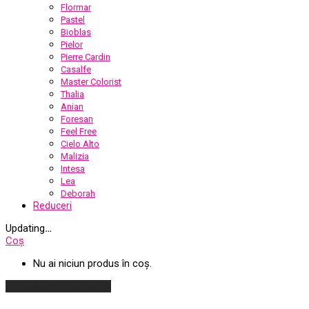
Flormar
Pastel
Bioblas
Pielor
Pierre Cardin
Casalfe
Master Colorist
Thalia
Anian
Foresan
Feel Free
Cielo Alto
Malizia
Intesa
Lea
Deborah
Reduceri
Updating
…
Coș
Nu ai niciun produs în coș.
Continuă cumpărăturile