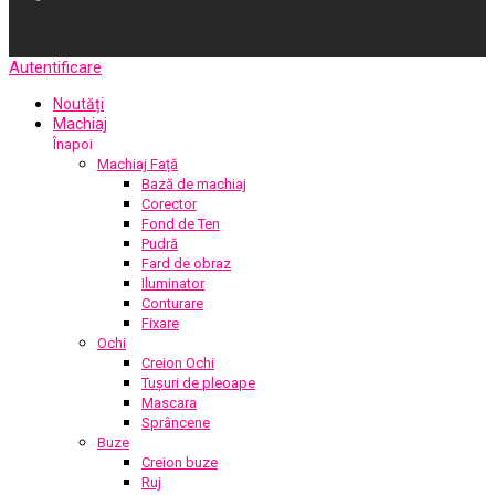
Autentificare
Noutăți
Machiaj
Înapoi
Machiaj Față
Bază de machiaj
Corector
Fond de Ten
Pudră
Fard de obraz
Iluminator
Conturare
Fixare
Ochi
Creion Ochi
Tușuri de pleoape
Mascara
Sprâncene
Buze
Creion buze
Ruj