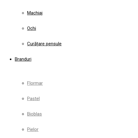
Machiaj
Ochi
Curățare pensule
Branduri
Flormar
Pastel
Bioblas
Pielor