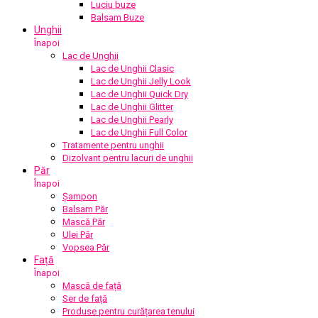
Luciu buze
Balsam Buze
Unghii
Înapoi
Lac de Unghii
Lac de Unghii Clasic
Lac de Unghii Jelly Look
Lac de Unghii Quick Dry
Lac de Unghii Glitter
Lac de Unghii Pearly
Lac de Unghii Full Color
Tratamente pentru unghii
Dizolvant pentru lacuri de unghii
Păr
Înapoi
Șampon
Balsam Păr
Mască Păr
Ulei Păr
Vopsea Păr
Față
Înapoi
Mască de față
Ser de față
Produse pentru curățarea tenului