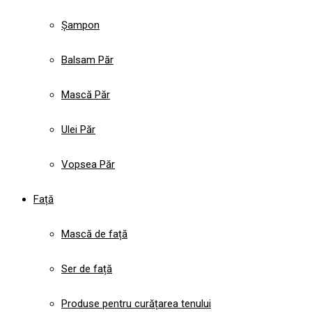
Șampon
Balsam Păr
Mască Păr
Ulei Păr
Vopsea Păr
Față
Mască de față
Ser de față
Produse pentru curățarea tenului