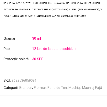
CARICA PAPAYA (PAPAYA) FRUIT EXTRACT, CENTELLA ASIATICA FLOWER/LEAF/STEM EXTRACT,
ACTINIDIA POLYGAMA FRUIT EXTRACT, BHT. +/- (MAY CONTAIN): CI 77891 (TITANIUM DIOXIDE), CI
77492 (IRON OXIDES), CI 77491 (IRON OXIDES), CI 77499 (IRON OXIDES). [0111142.00]
Gramaj
30 ml
Pao
12 luni de la data deschiderii
Protecție solară
30 SPF
SKU:
8682536059091
Categorii:
Branduri
,
Flormar
,
Fond de Ten
,
Machiaj
,
Machiaj Față