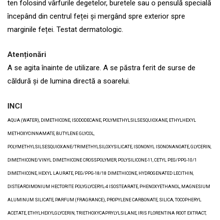
ten folosind vârfurile degetelor, buretele sau o pensulă specială
începând din centrul feței și mergând spre exterior spre
marginile feței. Testat dermatologic.
Atenționări
A se agita înainte de utilizare. A se păstra ferit de surse de
căldură și de lumina directă a soarelui.
INCI
AQUA (WATER), DIMETHICONE, ISODODECANE, POLYMETHYLSILSESQUIOXANE, ETHYLHEXYL
METHOXYCINNAMATE, BUTYLENE GLYCOL,
POLYMETHYLSILSESQUIOXANE/TRIMETHYLSILOXYSILICATE, ISONONYL ISONONANOATE, GLYCERIN,
DIMETHICONE/VINYL DIMETHICONE CROSSPOLYMER, POLYSILICONE-11, CETYL PEG/PPG-10/1
DIMETHICONE, HEXYL LAURATE, PEG/PPG-18/18 DIMETHICONE, HYDROGENATED LECITHIN,
DISTEARDIMONIUM HECTORITE POLYGLYCERYL-4 ISOSTEARATE, PHENOXYETHANOL, MAGNESIUM
ALUMINUM SILICATE, PARFUM (FRAGRANCE), PROPYLENE CARBONATE, SILICA, TOCOPHERYL
ACETATE, ETHYLHEXYLGLYCERIN, TRIETHOXYCAPRYLYLSILANE, IRIS FLORENTINA ROOT EXTRACT,