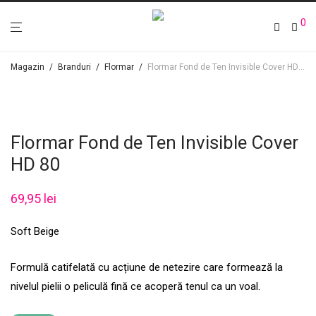
0
Magazin
/
Branduri
/
Flormar
/
Flormar Fond de Ten Invisible Cover HD 80
Flormar Fond de Ten Invisible Cover
HD 80
69,95
lei
Soft Beige
Formulă catifelată cu acțiune de netezire care formează la
nivelul pielii o peliculă fină ce acoperă tenul ca un voal.