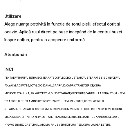
Utilizare
Alege nuanța potrivită în funcție de tonul pielii, efectul dorit și
ocazie. Aplică rujul direct pe buze începând de la centrul buzei
înspre colțuri, pentru o acoperire uniformă.
Atenționări
INCI
PENTAERYTHRITYL TETRAISOSTEARATE, OCTYLDODECYL STEAROYL STEARATE, BIS-DIGLYCERYL
POLYACYLADIPATE-2, OCTYLDODECANOL, CAPRYLIC/CAPRIC TRIGLYCERIDE, CERA
MICROCRISTALLINA, POLYGLYCERYL-3 DIISOSTEARATE, OZOKERITE, CANDELILLA CERA, ETHYLHEXYL
TRIAZONE, DIETHYLAMINO HYDROXYBENZOYL HEXYL BENZOATE, POLYGLYCERYL-3
STEARATE/SEBACATE CROSSPOLYMER, RICINUS COMMUNIS SEED OIL, BEHENOXY DIMETHICONE,
MICA, SILICA, ETHYLHEXYL PALMITATE, TITANIUM DIOXIDE, HELIANTHUS ANNUUS SEED OIL,
HYDROGENATED CASTOR OIL, AROMA, RHUS VERNICIFLUA PEEL CERA, JOJOBA ESTERS,