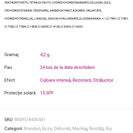
PENTAERYTHRITYL TETRA-DI-T-BUTYL HYDROXYHYDROCINNAMATE, COLLOIDAL GOLD,
TRIHYDROXYSTEARIN, TOCOPHEROL, AMBER EXTRACT, ASCORBYL PALMITATE,
HYDROXYCITRONELLAL, LINALOOL, SODIUM HYALURONATE, GLUCOMANNAN; +/-: CI 77891, CI 77491,
CI 77492, CI 77499, CI 15850, CI 42090, CI 19140, CI 45410, CI 16035.
Gramaj
4,2 g
Pao
24 luni de la data deschiderii
Efect
Culoare intensă
,
Rezistent
,
Strălucitor
Protecție solară
15 SPF
SKU:
8009518436501
Categorii:
Branduri
,
Buze
,
Deborah
,
Machiaj
,
Noutăți
,
Ruj