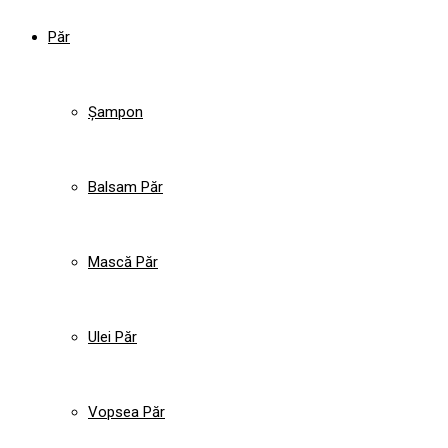
Păr
Șampon
Balsam Păr
Mască Păr
Ulei Păr
Vopsea Păr