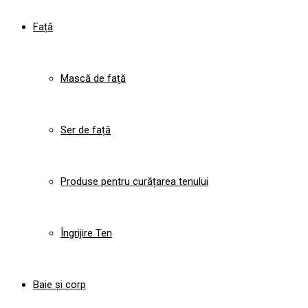
Față
Mască de față
Ser de față
Produse pentru curățarea tenului
Îngrijire Ten
Baie și corp