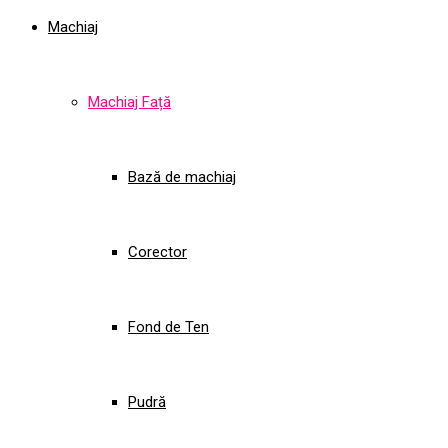
Machiaj
Machiaj Față
Bază de machiaj
Corector
Fond de Ten
Pudră