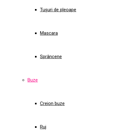
Tușuri de pleoape
Mascara
Sprâncene
Buze
Creion buze
Ruj