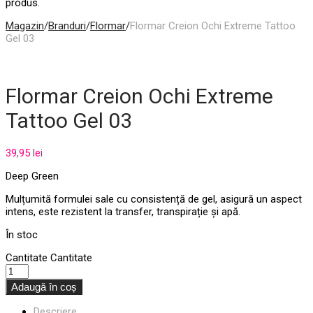
produs.
Magazin
/
Branduri
/
Flormar
/
Flormar Creion Ochi Extreme Tattoo
Gel 03
Flormar Creion Ochi Extreme
Tattoo Gel 03
39,95
lei
Deep Green
Mulțumită formulei sale cu consistență de gel, asigură un aspect
intens, este rezistent la transfer, transpirație și apă.
În stoc
Cantitate
Cantitate
Adaugă în coș
Descriere