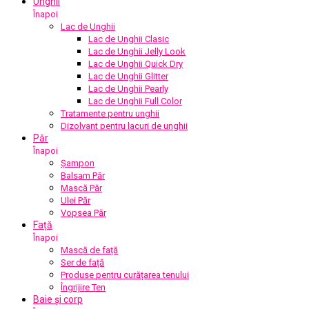
Unghii
Înapoi
Lac de Unghii
Lac de Unghii Clasic
Lac de Unghii Jelly Look
Lac de Unghii Quick Dry
Lac de Unghii Glitter
Lac de Unghii Pearly
Lac de Unghii Full Color
Tratamente pentru unghii
Dizolvant pentru lacuri de unghii
Păr
Înapoi
Șampon
Balsam Păr
Mască Păr
Ulei Păr
Vopsea Păr
Față
Înapoi
Mască de față
Ser de față
Produse pentru curățarea tenului
Îngrijire Ten
Baie și corp