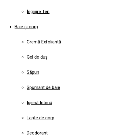
Îngrijire Ten
Baie și corp
Cremă Exfoliantă
Gel de duș
Săpun
Spumant de baie
Igienă Intimă
Lapte de corp
Deodorant