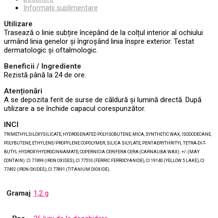
Informații suplimentare
Utilizare
Trasează o linie subțire începând de la colțul interior al ochiului
urmând linia genelor și îngroșând linia înspre exterior. Testat
dermatologic și oftalmologic.
Beneficii / Ingrediente
Rezistă până la 24 de ore.
Atenționări
A se depozita ferit de surse de căldură și lumină directă. După
utilizare a se închide capacul corespunzător.
INCI
TRIMETHYLSILOXYSILICATE, HYDROGENATED POLYISOBUTENE, MICA, SYNTHETIC WAX, ISODODECANE,
POLYBUTENE, ETHYLENE/PROPYLENE COPOLYMER, SILICA SILYLATE, PENTAERYTHRITYL TETRA-DI-T-
BUTYL HYDROXYHYDROCINNAMATE, COPERNICIA CERIFERA CERA (CARNAUBA WAX). +/- (MAY
CONTAIN): CI 77499 (IRON OXIDES), CI 77510 (FERRIC FERROCYANIDE), CI 19140 (YELLOW 5 LAKE), CI
77492 (IRON OXIDES), CI 77891 (TITANIUM DIOXIDE).
Gramaj
1,2 g