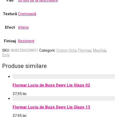
Pao
26 luni de la deschidere
Textură
Cremoasă
Efect
Intens
Finisaj
Rezistent
SKU:
8682536028851
Categorii:
Creion Ochi
,
Flormar
,
Machiaj
,
Ochi
Produse similare
Flormar Luciu de Buze Dewy Lip Glaze 02
37,95
lei
Flormar Luciu de Buze Dewy Lip Glaze 13
37,95
lei