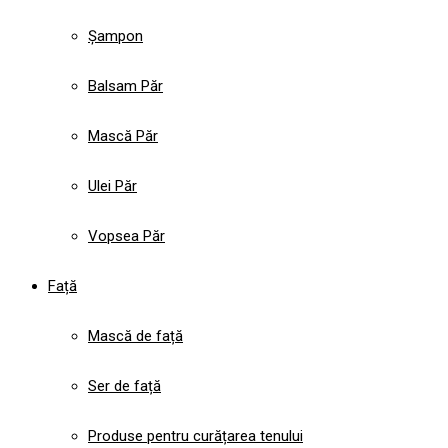
Șampon
Balsam Păr
Mască Păr
Ulei Păr
Vopsea Păr
Față
Mască de față
Ser de față
Produse pentru curățarea tenului