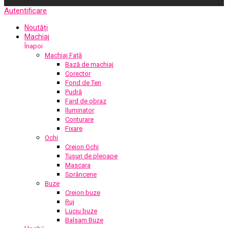
Autentificare
Noutăți
Machiaj
Înapoi
Machiaj Față
Bază de machiaj
Corector
Fond de Ten
Pudră
Fard de obraz
Iluminator
Conturare
Fixare
Ochi
Creion Ochi
Tușuri de pleoape
Mascara
Sprâncene
Buze
Creion buze
Ruj
Luciu buze
Balsam Buze