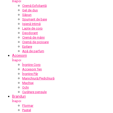
Înapoi
Cremă Exfoliantă
Gel de duș
Săpun
Spumant de baie
Igienă Intimă
Lapte de corp
Deodorant
Cremă de mâini
Cremă de picioare
Epilare
Apă de parfum
Accesorii
Înapoi
Îngrijire Corp
Accesorii Ten
Îngrijire Păr
Manichiură/Pedichiură
Machiaj
Ochi
Curățare pensule
Branduri
Înapoi
Flormar
Pastel