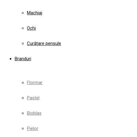
Machiaj
Ochi
Curățare pensule
Branduri
Flormar
Pastel
Bioblas
Pielor