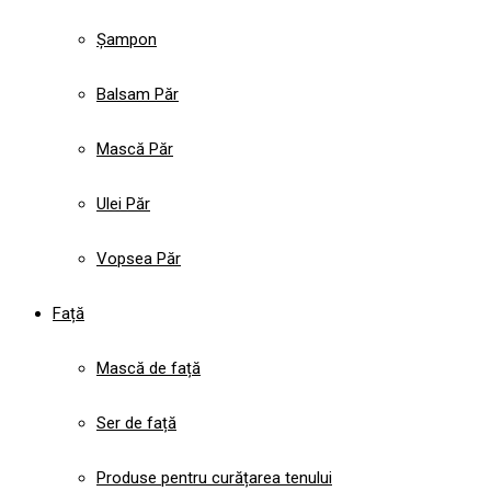
Șampon
Balsam Păr
Mască Păr
Ulei Păr
Vopsea Păr
Față
Mască de față
Ser de față
Produse pentru curățarea tenului