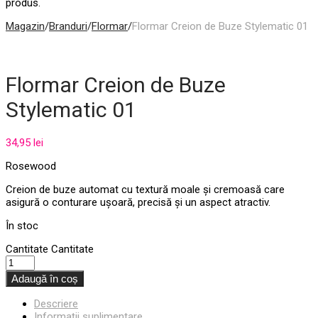
produs.
Magazin
/
Branduri
/
Flormar
/
Flormar Creion de Buze Stylematic 01
Flormar Creion de Buze
Stylematic 01
34,95
lei
Rosewood
Creion de buze automat cu textură moale și cremoasă care
asigură o conturare ușoară, precisă și un aspect atractiv.
În stoc
Cantitate
Cantitate
Adaugă în coș
Descriere
Informații suplimentare