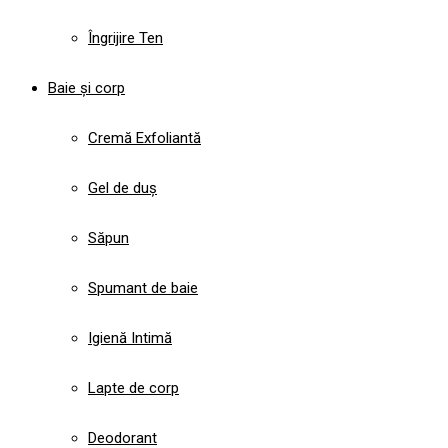
Îngrijire Ten
Baie și corp
Cremă Exfoliantă
Gel de duș
Săpun
Spumant de baie
Igienă Intimă
Lapte de corp
Deodorant