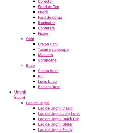
Corector
Fond de Ten
Pudră
Fard de obraz
Iluminator
Conturare
Fixare
Ochi
Creion Ochi
Tușuri de pleoape
Mascara
Sprâncene
Buze
Creion buze
Ruj
Luciu buze
Balsam Buze
Unghii
Înapoi
Lac de Unghii
Lac de Unghii Clasic
Lac de Unghii Jelly Look
Lac de Unghii Quick Dry
Lac de Unghii Glitter
Lac de Unghii Pearly