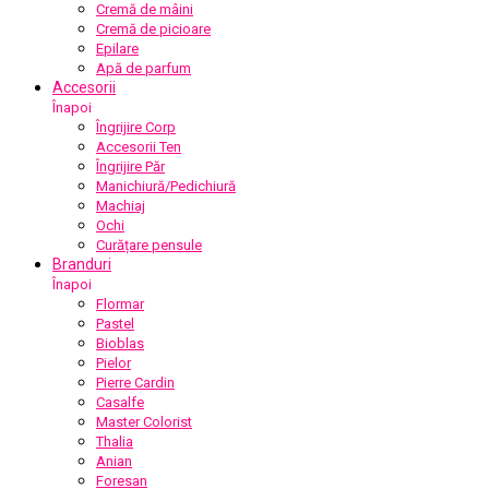
Cremă de mâini
Cremă de picioare
Epilare
Apă de parfum
Accesorii
Înapoi
Îngrijire Corp
Accesorii Ten
Îngrijire Păr
Manichiură/Pedichiură
Machiaj
Ochi
Curățare pensule
Branduri
Înapoi
Flormar
Pastel
Bioblas
Pielor
Pierre Cardin
Casalfe
Master Colorist
Thalia
Anian
Foresan