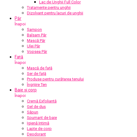
Lac de Unghii Full Color
Tratamente pentru unghii
Dizolvant pentru lacuri de unghii
Păr
Înapoi
Șampon
Balsam Păr
Mască Păr
Ulei Păr
Vopsea Păr
Față
Înapoi
Mască de față
Ser de față
Produse pentru curățarea tenului
Îngrijire Ten
Baie și corp
Înapoi
Cremă Exfoliantă
Gel de duș
Săpun
Spumant de baie
Igienă Intimă
Lapte de corp
Deodorant