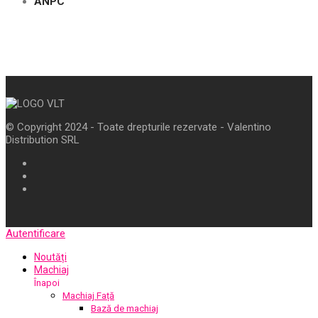
ANPC
© Copyright 2024 - Toate drepturile rezervate - Valentino
Distribution SRL
Autentificare
Noutăți
Machiaj
Înapoi
Machiaj Față
Bază de machiaj