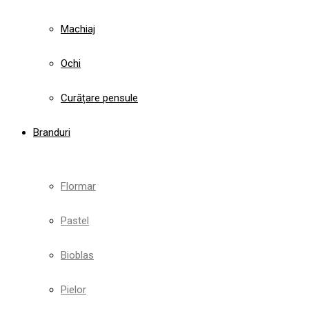
Machiaj
Ochi
Curățare pensule
Branduri
Flormar
Pastel
Bioblas
Pielor