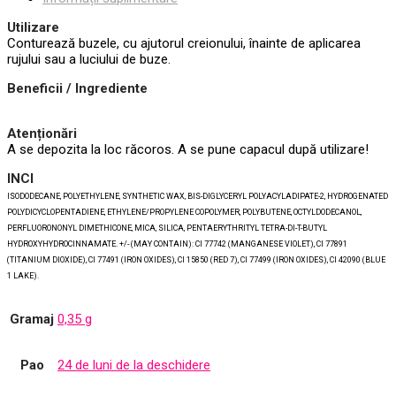
Utilizare
Conturează buzele, cu ajutorul creionului, înainte de aplicarea
rujului sau a luciului de buze.
Beneficii / Ingrediente
Atenționări
A se depozita la loc răcoros. A se pune capacul după utilizare!
INCI
ISODODECANE, POLYETHYLENE, SYNTHETIC WAX, BIS-DIGLYCERYL POLYACYLADIPATE-2, HYDROGENATED
POLYDICYCLOPENTADIENE, ETHYLENE/PROPYLENE COPOLYMER, POLYBUTENE, OCTYLDODECANOL,
PERFLUORONONYL DIMETHICONE, MICA, SILICA, PENTAERYTHRITYL TETRA-DI-T-BUTYL
HYDROXYHYDROCINNAMATE. +/- (MAY CONTAIN): CI 77742 (MANGANESE VIOLET), CI 77891
(TITANIUM DIOXIDE), CI 77491 (IRON OXIDES), CI 15850 (RED 7), CI 77499 (IRON OXIDES), CI 42090 (BLUE
1 LAKE).
Gramaj
0,35 g
Pao
24 de luni de la deschidere