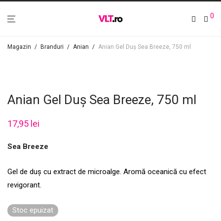
0
Magazin
/
Branduri
/
Anian
/
Anian Gel Duș Sea Breeze, 750 ml
Anian Gel Duș Sea Breeze, 750 ml
17,95
lei
Sea Breeze
Gel de duș cu extract de microalge. Aromă oceanică cu efect
revigorant.
Stoc epuizat