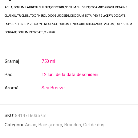
AQUA, SODIUM LAURETH SULFATE, GLYCERIN, SODIUM CHLORIDE, COCAMIDOPROPYL BETAINE,
OLUS OIL, TRIOLEIN, TOCOPHEROL, COCO GLUCOSIDE, DISODIUM EDTA, PEG-7 GLYCERYL COCOATE,
POLYQUATERNIUM-7, PROPYLENE GLYCOL, SODIUM HYDROXIDE, CITRIC ACID, PARFUM, POTASSIUM
SORBATE, SODIUM BENZOATE, CI 42090.
Gramaj
750 ml
Pao
12 luni de la data deschiderii
Aromă
Sea Breeze
SKU:
8414716035751
Categorii:
Anian
,
Baie și corp
,
Branduri
,
Gel de duș