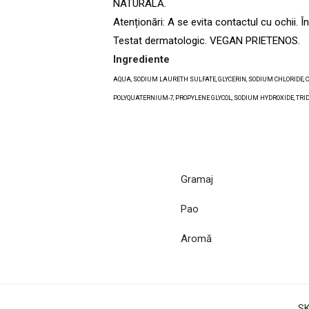
NATURALĂ.
Atenționări: A se evita contactul cu ochii. Î
Testat dermatologic. VEGAN PRIETENOS.
Ingrediente
AQUA, SODIUM LAURETH SULFATE, GLYCERIN, SODIUM CHLORIDE, C
POLYQUATERNIUM-7, PROPYLENE GLYCOL, SODIUM HYDROXIDE, TRIDEC
Gramaj
Pao
Aromă
S