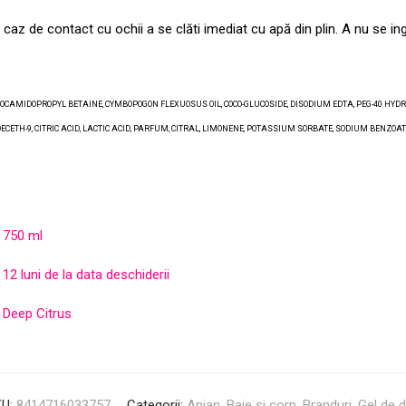
n caz de contact cu ochii a se clăti imediat cu apă din plin. A nu se in
OCAMIDOPROPYL BETAINE, CYMBOPOGON FLEXUOSUS OIL, COCO-GLUCOSIDE, DISODIUM EDTA, PEG-40 HYDRO
ETH-9, CITRIC ACID, LACTIC ACID, PARFUM, CITRAL, LIMONENE, POTASSIUM SORBATE, SODIUM BENZOATE, C
750 ml
12 luni de la data deschiderii
Deep Citrus
KU:
8414716033757
Categorii:
Anian
,
Baie și corp
,
Branduri
,
Gel de 