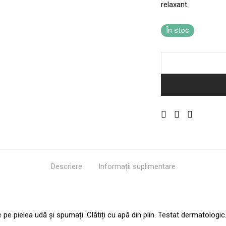
relaxant.
În stoc
Descriere
Informații suplimentare
e pe pielea udă și spumați. Clătiți cu apă din plin. Testat dermatol