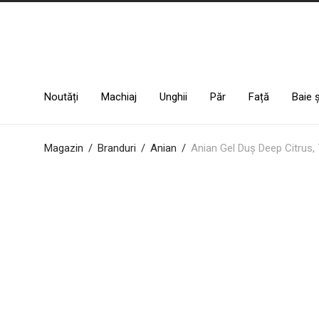
Noutăți
Machiaj
Unghii
Păr
Față
Baie 
Magazin
/
Branduri
/
Anian
/
Anian Gel Duș Deep Citrus,