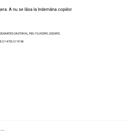
gera. A nu se lăsa la îndemâna copiilor.
GENATED CASTOR OIL, PEG-7 GLYCERYL COCOATE,
I 14720, CI 19140.
duș