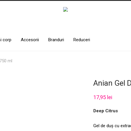
și corp
Accesorii
Branduri
Reduceri
 750 ml
Anian Gel 
17,95
lei
Deep Citrus
Gel de duș cu extr