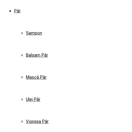
Păr
Șampon
Balsam Păr
Mască Păr
Ulei Păr
Vopsea Păr