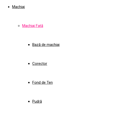
Machiaj
Machiaj Față
Bază de machiaj
Corector
Fond de Ten
Pudră