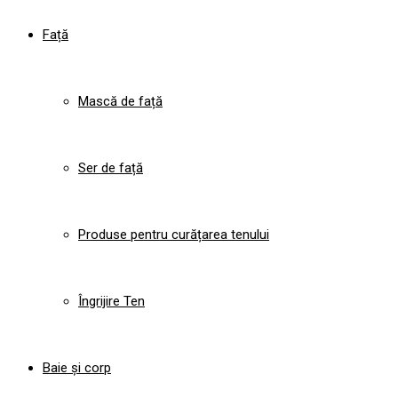
Față
Mască de față
Ser de față
Produse pentru curățarea tenului
Îngrijire Ten
Baie și corp