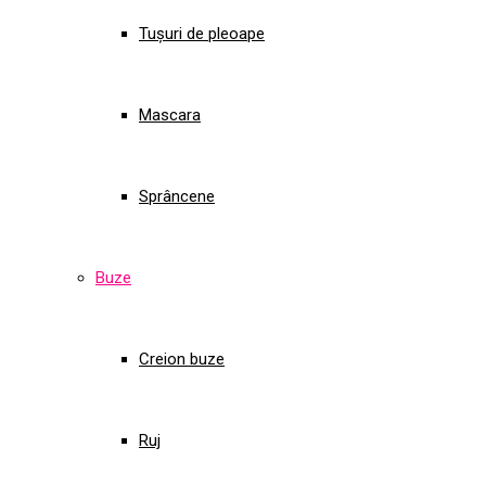
Tușuri de pleoape
Mascara
Sprâncene
Buze
Creion buze
Ruj