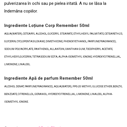
pulverizarea în ochi sau pe pielea iritată. A nu se lăsa la
îndemâna copiilor.
Ingrediente Loțiune Corp Remember 50ml
AQUA(WATER), CETEARYL ALCOHOL, GLYCERYL STEARATE, ETHYLHEXYL PALMITATE, CETEARETH-25,
GLYCERIN, CYCLOPENTASILOXANE, DIMETHICONE, PHENOXYETHANOL, PARFUM(FRAGRANCE),
SODIUM POLYACRYLATE, PANTHENOL, ALLANTOIN, XANTHAN GUM, TOCOPHERYL ACETATE,
ETHYLHEXYLGLYCERIN, TETRASODIUM EDTA, ALPHA-ISOMETHYL IONONE, HYDROXYCITRONELLAL,
LIMONENE, LINALOOL.
Ingrediente Apă de parfum Remember 50ml
ALCOHOL DENAT, PARFUM(FRAGRANCE), AQUA(WATER), PPG-20 METHYL GLUCOSE ETHER, BENZYL
BENZOATE, CITRONELLOL, GERANIOL, HYDROCYCITRONELLAL, LIMONENE, LINALOOL, ALPHA-
ISOMETHYL IONONE.