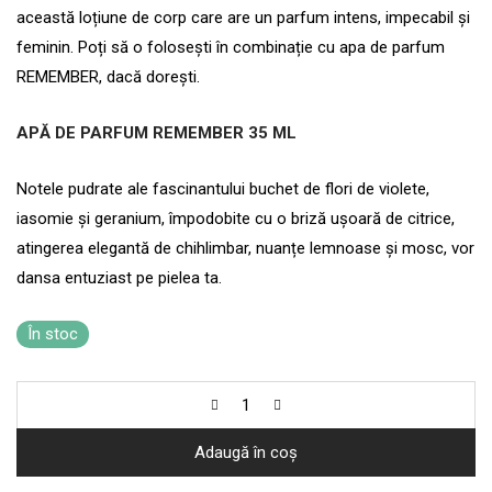
această loțiune de corp care are un parfum intens, impecabil și
feminin. Poți să o folosești în combinație cu apa de parfum
REMEMBER, dacă dorești.
APĂ DE PARFUM REMEMBER 35 ML
Notele pudrate ale fascinantului buchet de flori de violete,
iasomie și geranium, împodobite cu o briză ușoară de citrice,
atingerea elegantă de chihlimbar, nuanțe lemnoase și mosc, vor
dansa entuziast pe pielea ta.
În stoc
Adaugă în coș