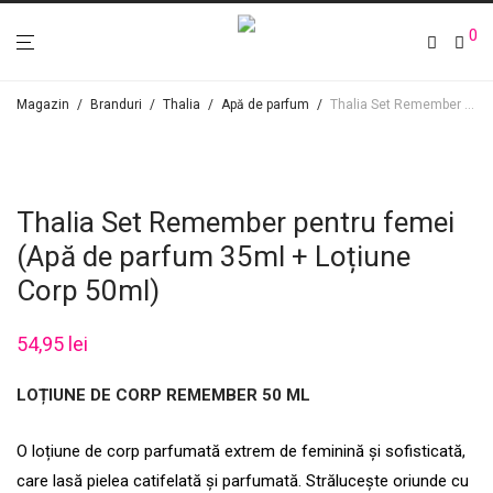
0
Magazin
/
Branduri
/
Thalia
/
Apă de parfum
/
Thalia Set Remember pentru femei (Apă de parfum 35ml + Loțiune Corp 50ml)
Thalia Set Remember pentru femei
(Apă de parfum 35ml + Loțiune
Corp 50ml)
54,95
lei
LOȚIUNE DE CORP REMEMBER 50 ML
O loțiune de corp parfumată extrem de feminină și sofisticată,
care lasă pielea catifelată și parfumată. Strălucește oriunde cu