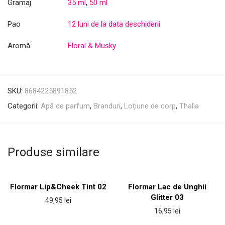
Gramaj
35 ml
,
50 ml
Pao
12 luni de la data deschiderii
Aromă
Floral & Musky
SKU:
8684225891852
Categorii:
Apă de parfum
,
Branduri
,
Loțiune de corp
,
Thalia
Produse similare
Flormar Lip&Cheek Tint 02
Flormar Lac de Unghii
Glitter 03
49,95
lei
16,95
lei