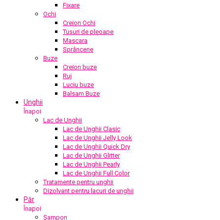
Fixare
Ochi
Creion Ochi
Tușuri de pleoape
Mascara
Sprâncene
Buze
Creion buze
Ruj
Luciu buze
Balsam Buze
Unghii
Înapoi
Lac de Unghii
Lac de Unghii Clasic
Lac de Unghii Jelly Look
Lac de Unghii Quick Dry
Lac de Unghii Glitter
Lac de Unghii Pearly
Lac de Unghii Full Color
Tratamente pentru unghii
Dizolvant pentru lacuri de unghii
Păr
Înapoi
Șampon