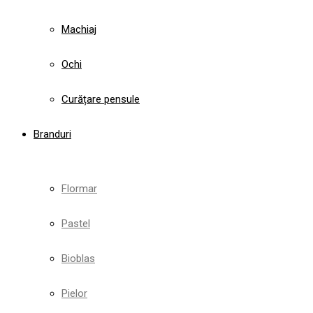
Machiaj
Ochi
Curățare pensule
Branduri
Flormar
Pastel
Bioblas
Pielor