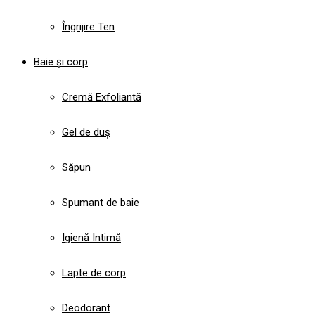
Îngrijire Ten
Baie și corp
Cremă Exfoliantă
Gel de duș
Săpun
Spumant de baie
Igienă Intimă
Lapte de corp
Deodorant