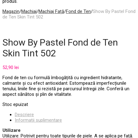
produs.
Magazin
/
Machiaj
/
Machiaj Față
/
Fond de Ten
/
Show By Pastel Fond
de Ten Skin Tint 502
Show By Pastel Fond de Ten
Skin Tint 502
52,90
lei
Fond de ten cu formulă îmbogățită cu ingredient hidratante,
calmante și cu efect antioxidant. Estompează imperfecțiunile
tenului, liniile fine și rezistă pe parcursul întregii zile. Conferă un
aspect sănătos și plin de vitalitate.
Stoc epuizat
Descriere
Informații suplimentare
Utilizare
Utilizare: Potrivit pentru toate tipurile de piele. A se aplica pe față.