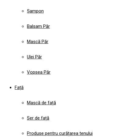
Șampon
Balsam Păr
Mască Păr
Ulei Păr
Vopsea Păr
Față
Mască de față
Ser de față
Produse pentru curățarea tenului