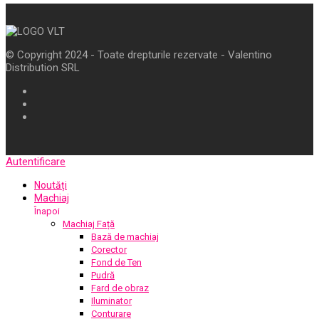
© Copyright 2024 - Toate drepturile rezervate - Valentino
Distribution SRL
Autentificare
Noutăți
Machiaj
Înapoi
Machiaj Față
Bază de machiaj
Corector
Fond de Ten
Pudră
Fard de obraz
Iluminator
Conturare