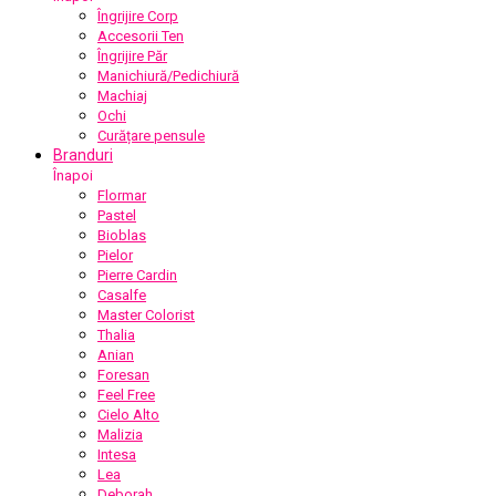
Îngrijire Corp
Accesorii Ten
Îngrijire Păr
Manichiură/Pedichiură
Machiaj
Ochi
Curățare pensule
Branduri
Înapoi
Flormar
Pastel
Bioblas
Pielor
Pierre Cardin
Casalfe
Master Colorist
Thalia
Anian
Foresan
Feel Free
Cielo Alto
Malizia
Intesa
Lea
Deborah