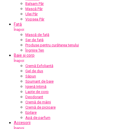
Balsam Păr
Mască Păr
Ulei Păr
Vopsea Păr
Față
Înapoi
Mască de față
Ser de față
Produse pentru curățarea tenului
Îngrijire Ten
Baie și corp
Înapoi
Cremă Exfoliantă
Gel de duș
Săpun
Spumant de baie
Igienă Intimă
Lapte de corp
Deodorant
Cremă de mâini
Cremă de picioare
Epilare
Apă de parfum
Accesorii
Înapoi