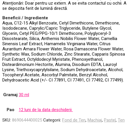
Atenționări: Doar pentru uz extern. A se evita contactul cu ochii. A
se depozita ferit de lumină directă.
Beneficii / Ingrediente
Aqua, C12-15 Alkyl Benzoate, Cetyl Dimethicone, Dimethicone,
Isododecane, Caprylic/Capric Triglyceride, Butylene Glycol,
Glycerin, Cetyl PEG/PPG-10/1 Dimethicone, Polyglyceryl-3
Diisostearate, Silica, Anthemis Nobilis Flower Water, Camellia
Sinensis Leaf Extract, Hamamelis Virginiana Water, Citrus
Aurantium Amara Flower Water, Rosa Damascena Flower Water,
Synthetic Wax, Sodium Chloride, Zinc Stearate, Capparis Spinosa
Fruit Extract, Octyldodecyl Myristate, Phenoxyethanol,
Disteardimonium Hectorite, Alumina, Disodium EDTA, Lauroyl
Lysine, Triethoxycaprylylsilane, Sodium Dehydroacetate, Alcohol,
Tocopheryl Acetate, Ascorbyl Palmitate, Benzyl Alcohol,
Dehydroacetic Acid (+/- CI 77891, CI 77491, CI 77492, CI 77499).
Gramaj
30 ml
Pao
12 luni de la data deschiderii
SKU:
8690644400025
Categorii:
Fond de Ten
,
Machiaj
,
Pastel
,
Ten