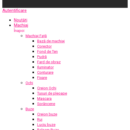
Autentificare
Noutăți
Machiaj
Înapoi
Machiaj Față
Bază de machiaj
Corector
Fond de Ten
Pudră
Fard de obraz
Iluminator
Conturare
Fixare
Ochi
Creion Ochi
Tușuri de pleoape
Mascara
Sprâncene
Buze
Creion buze
Ruj
Luciu buze
Balsam Buze