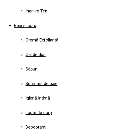
Îngrijire Ten
Baie și corp
Cremă Exfoliantă
Gel de duș
Săpun
Spumant de baie
Igienă Intimă
Lapte de corp
Deodorant