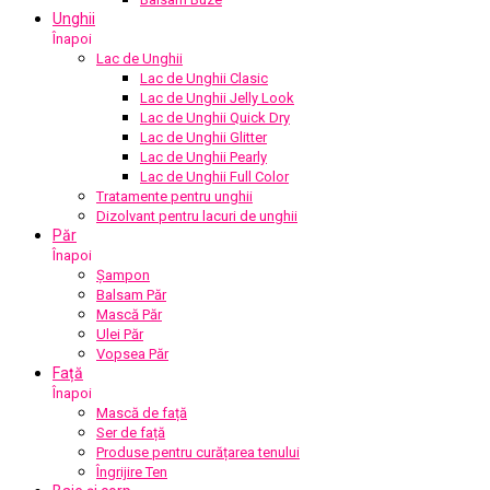
Unghii
Înapoi
Lac de Unghii
Lac de Unghii Clasic
Lac de Unghii Jelly Look
Lac de Unghii Quick Dry
Lac de Unghii Glitter
Lac de Unghii Pearly
Lac de Unghii Full Color
Tratamente pentru unghii
Dizolvant pentru lacuri de unghii
Păr
Înapoi
Șampon
Balsam Păr
Mască Păr
Ulei Păr
Vopsea Păr
Față
Înapoi
Mască de față
Ser de față
Produse pentru curățarea tenului
Îngrijire Ten