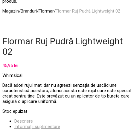
produs.
Magazin
/
Branduri
/
Flormar
/
Flormar Ruj Pudră Lightweight 02
Flormar Ruj Pudră Lightweight
02
45,95
lei
Whimsical
Dacă adori rujul mat, dar nu agreezi senzația de uscăciune
caracteristică acestora, atunci acesta este rujul care este special
creat pentru tine. Este prevăzut cu un aplicator de tip burete care
asigură o aplicare uniformă.
Stoc epuizat
Descriere
Informații suplimentare