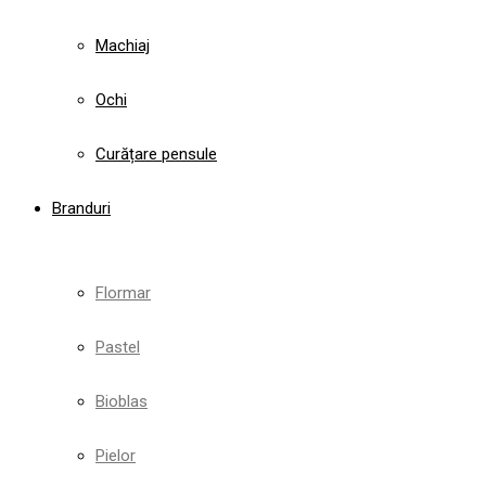
Machiaj
Ochi
Curățare pensule
Branduri
Flormar
Pastel
Bioblas
Pielor