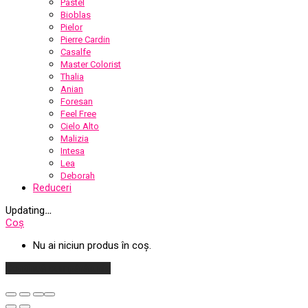
Pastel
Bioblas
Pielor
Pierre Cardin
Casalfe
Master Colorist
Thalia
Anian
Foresan
Feel Free
Cielo Alto
Malizia
Intesa
Lea
Deborah
Reduceri
Updating
…
Coș
Nu ai niciun produs în coș.
Continuă cumpărăturile