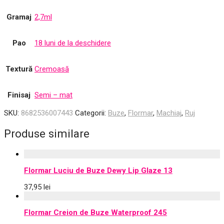
Gramaj
2,7ml
Pao
18 luni de la deschidere
Textură
Cremoasă
Finisaj
Semi – mat
SKU:
8682536007443
Categorii:
Buze
,
Flormar
,
Machiaj
,
Ruj
Produse similare
Flormar Luciu de Buze Dewy Lip Glaze 13
37,95
lei
Flormar Creion de Buze Waterproof 245