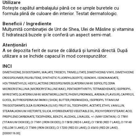
Utilizare
Rotește capătul ambalajului până ce se umple buretele cu
formula plină de culoare din interior. Testat dermatologic.
Beneficii / Ingrediente
Mulțumită combinației de Unt de Shea, Ulei de Măsline și vitamina
E hidratează buzele și le conferă un aspect semi-mat.
Atenționări
A se depozita ferit de surse de căldură și lumină directă. După
utilizare a se închide capacul în mod corespunzător.
INCI
DIMETHICONE, DIISOSTEARYL MALATE, TRIDECYL TRIMELLITATE, DIMETHICONE/VINYL DIMETHICONE
CROSSPOLYMER, POLYBUTENE, SYNTHETIC FLUORPHLOGOPITE, ISONONYL ISONONANOATE,
HDI/TRIMETHYLOL HEXYLLACTONE CROSSPOLYMER, QUATERNIUM-90 SEPIOLITE, CERA
MICROCRISTALLINA (MICROCRYSTALLINE WAX), PENTAERYTHRITYL TETRABEHENATE, ISOPROPYL
MYRISTATE, QUATERNIUM-90 MONTMORILLONITE, PHENYLPROPANOL, AROMA (FLAVOUR), CAPRYLYL
GLYCOL, BUTYROSPERMUM PARKII (SHEA) BUTTER, PROPANEDIOL, ISOPROPYL TITANIUM
TRIISOSTEARATE, OLEA EUROPAEA (OLIVE) FRUIT OIL, TOCOPHERYL ACETATE, ETHYL VANILLIN,
STEARALKONIUM HECTORITE, SILICA, HYDROGENATED VEGETABLE OIL, POLYHYDROXYSTEARIC ACID,
PROPYLENE CARBONATE, TOCOPHEROL, BENZYL ALCOHOL, LINALOOL. +/- (MAY CONTAIN): CI 77891
(TITANIUM DIOXIDE), CI 77491 (IRON OXIDES), CI 15850 (RED 6 LAKE), CI 15850 (RED 7 LAKE), CI 19140
(YELLOW 5 LAKE), CI 77499 (IRON OXIDES), CI 17200 (RED 33 LAKE), CI 45410 (RED 28 LAKE).
[33000116.00]