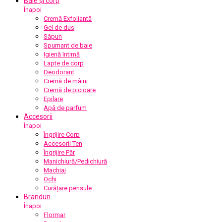
Baie și corp
Înapoi
Cremă Exfoliantă
Gel de duș
Săpun
Spumant de baie
Igienă Intimă
Lapte de corp
Deodorant
Cremă de mâini
Cremă de picioare
Epilare
Apă de parfum
Accesorii
Înapoi
Îngrijire Corp
Accesorii Ten
Îngrijire Păr
Manichiură/Pedichiură
Machiaj
Ochi
Curățare pensule
Branduri
Înapoi
Flormar