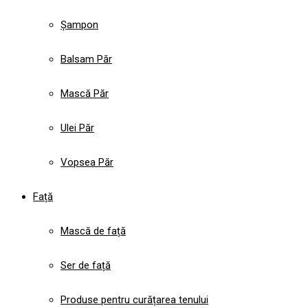
Șampon
Balsam Păr
Mască Păr
Ulei Păr
Vopsea Păr
Față
Mască de față
Ser de față
Produse pentru curățarea tenului