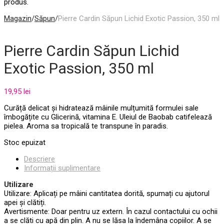
produs.
Magazin
/
Săpun
/
Pierre Cardin Săpun Lichid Exotic Passion, 350 ml
Pierre Cardin Săpun Lichid
Exotic Passion, 350 ml
19,95
lei
Curăță delicat și hidratează mâinile mulțumită formulei sale
îmbogățite cu Glicerină, vitamina E. Uleiul de Baobab catifelează
pielea. Aroma sa tropicală te transpune în paradis.
Stoc epuizat
Descriere
Informații suplimentare
Utilizare
Utilizare: Aplicați pe mâini cantitatea dorită, spumați cu ajutorul
apei și clătiți.
Avertismente: Doar pentru uz extern. În cazul contactului cu ochii
a se clăti cu apă din plin. A nu se lăsa la îndemâna copiilor. A se