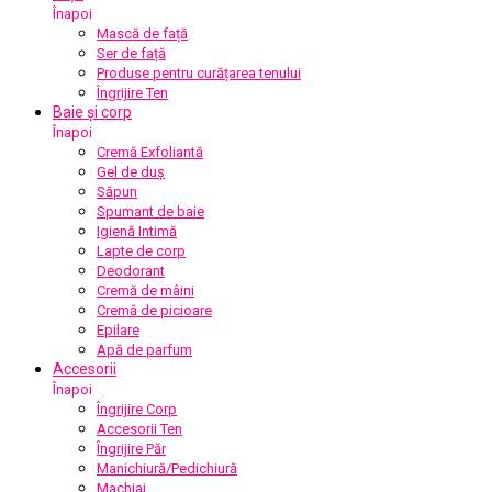
Înapoi
Mască de față
Ser de față
Produse pentru curățarea tenului
Îngrijire Ten
Baie și corp
Înapoi
Cremă Exfoliantă
Gel de duș
Săpun
Spumant de baie
Igienă Intimă
Lapte de corp
Deodorant
Cremă de mâini
Cremă de picioare
Epilare
Apă de parfum
Accesorii
Înapoi
Îngrijire Corp
Accesorii Ten
Îngrijire Păr
Manichiură/Pedichiură
Machiaj