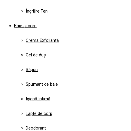
Îngrijire Ten
Baie și corp
Cremă Exfoliantă
Gel de duș
Săpun
Spumant de baie
Igienă Intimă
Lapte de corp
Deodorant