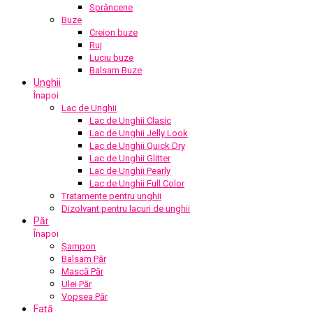
Sprâncene
Buze
Creion buze
Ruj
Luciu buze
Balsam Buze
Unghii
Înapoi
Lac de Unghii
Lac de Unghii Clasic
Lac de Unghii Jelly Look
Lac de Unghii Quick Dry
Lac de Unghii Glitter
Lac de Unghii Pearly
Lac de Unghii Full Color
Tratamente pentru unghii
Dizolvant pentru lacuri de unghii
Păr
Înapoi
Șampon
Balsam Păr
Mască Păr
Ulei Păr
Vopsea Păr
Față