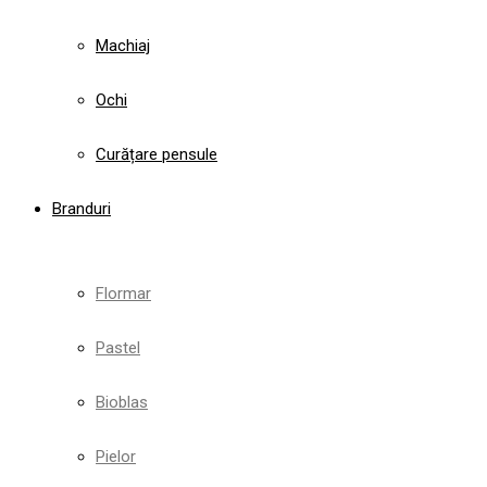
Machiaj
Ochi
Curățare pensule
Branduri
Flormar
Pastel
Bioblas
Pielor