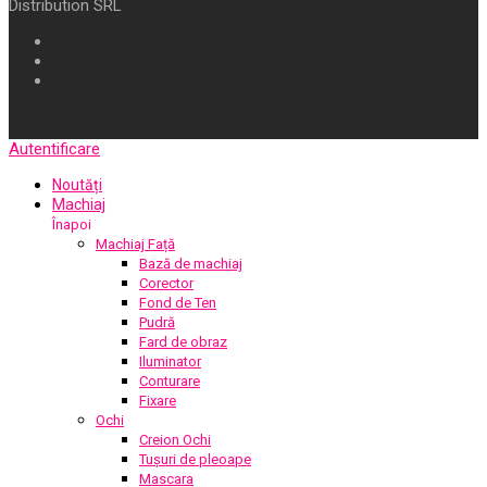
Distribution SRL
Autentificare
Noutăți
Machiaj
Înapoi
Machiaj Față
Bază de machiaj
Corector
Fond de Ten
Pudră
Fard de obraz
Iluminator
Conturare
Fixare
Ochi
Creion Ochi
Tușuri de pleoape
Mascara