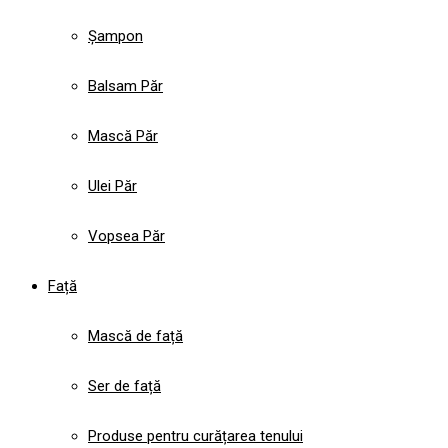
Șampon
Balsam Păr
Mască Păr
Ulei Păr
Vopsea Păr
Față
Mască de față
Ser de față
Produse pentru curățarea tenului