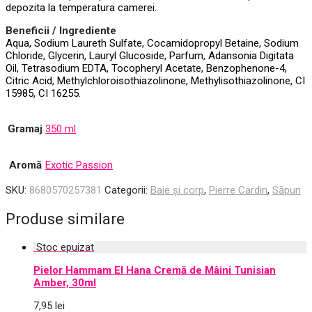
depozita la temperatura camerei.
Beneficii / Ingrediente
Aqua, Sodium Laureth Sulfate, Cocamidopropyl Betaine, Sodium
Chloride, Glycerin, Lauryl Glucoside, Parfum, Adansonia Digitata
Oil, Tetrasodium EDTA, Tocopheryl Acetate, Benzophenone-4,
Citric Acid, Methylchloroisothiazolinone, Methylisothiazolinone, CI
15985, CI 16255.
Gramaj
350 ml
Aromă
Exotic Passion
SKU:
8680570257381
Categorii:
Baie și corp
,
Pierre Cardin
,
Săpun
Produse similare
Pielor Hammam El Hana Cremă de Mâini Tunisian
Amber, 30ml
7,95
lei