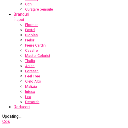
Ochi
Curățare pensule
Branduri
Înapoi
Flormar
Pastel
Bioblas
Pielor
Pierre Cardin
Casalfe
Master Colorist
Thalia
Anian
Foresan
Feel Free
Cielo Alto
Malizia
Intesa
Lea
Deborah
Reduceri
Updating
…
Coș