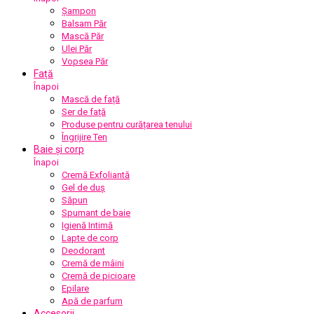
Șampon
Balsam Păr
Mască Păr
Ulei Păr
Vopsea Păr
Față
Înapoi
Mască de față
Ser de față
Produse pentru curățarea tenului
Îngrijire Ten
Baie și corp
Înapoi
Cremă Exfoliantă
Gel de duș
Săpun
Spumant de baie
Igienă Intimă
Lapte de corp
Deodorant
Cremă de mâini
Cremă de picioare
Epilare
Apă de parfum
Accesorii