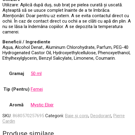
Utilizare: Aplică după duș, sub braț pe pielea curată și uscată.
Așteaptă să se usuce complet înainte de a te îmbrăca.
Atenționări: Doar pentru uz extern. A se evita contactul direct cu
ochii. În caz de contact direct cu ochii a se clăti cu apă din plin. A
nu se lăsa la îndemâna copiilor. A se depozita la temperatura
camerei.
Beneficii / Ingrediente
Aqua, Alcohol Denat., Aluminum Chlorohydrate, Parfum, PEG-40
Hydrogenated Castor Oil, Hydroxyethylcellulose, Phenoxyethanol,
Ethylhexylglycerin, Benzyl Salicylate, Limonene, Coumarin.
Gramaj
50 ml
Tip (Pentru)
Femei
Aromă
Mystic Elixir
SKU:
8680570257695
Categorii:
Baie și corp
,
Deodorant
,
Pierre
Cardin
Produse similare