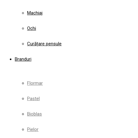
Machiaj
Ochi
Curățare pensule
Branduri
Flormar
Pastel
Bioblas
Pielor