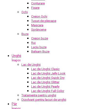
Conturare
Fixare
Ochi
Creion Ochi
Tușuri de pleoape
Mascara
Sprâncene
Buze
Creion buze
Ruj
Luciu buze
Balsam Buze
Unghii
Înapoi
Lac de Unghii
Lac de Unghii Clasic
Lac de Unghii Jelly Look
Lac de Unghii Quick Dry
Lac de Unghii Glitter
Lac de Unghii Pearly
Lac de Unghii Full Color
Tratamente pentru unghii
Dizolvant pentru lacuri de unghii
Păr
Înapoi