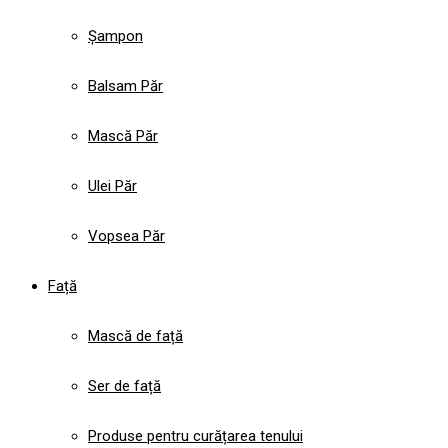
Șampon
Balsam Păr
Mască Păr
Ulei Păr
Vopsea Păr
Față
Mască de față
Ser de față
Produse pentru curățarea tenului