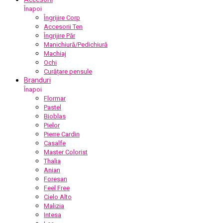
Înapoi
Îngrijire Corp
Accesorii Ten
Îngrijire Păr
Manichiură/Pedichiură
Machiaj
Ochi
Curățare pensule
Branduri
Înapoi
Flormar
Pastel
Bioblas
Pielor
Pierre Cardin
Casalfe
Master Colorist
Thalia
Anian
Foresan
Feel Free
Cielo Alto
Malizia
Intesa