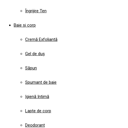
Îngrijire Ten
Baie și corp
Cremă Exfoliantă
Gel de duș
Săpun
Spumant de baie
Igienă Intimă
Lapte de corp
Deodorant