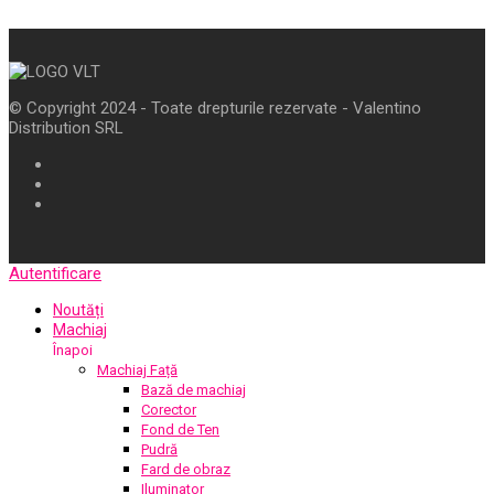
© Copyright 2024 - Toate drepturile rezervate - Valentino
Distribution SRL
Autentificare
Noutăți
Machiaj
Înapoi
Machiaj Față
Bază de machiaj
Corector
Fond de Ten
Pudră
Fard de obraz
Iluminator