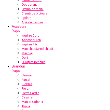
Lapte de corp
Deodorant
Cremă de mâini
Cremă de picioare
Epilare
Apă de parfum
Accesorii
Înapoi
Îngrijire Corp
Accesorii Ten
Îngrijire Păr
Manichiură/Pedichiură
Machiaj
Ochi
Curățare pensule
Branduri
Înapoi
Flormar
Pastel
Bioblas
Pielor
Pierre Cardin
Casalfe
Master Colorist
Thalia