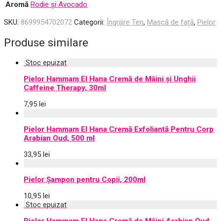
Aromă
Rodie și Avocado
SKU:
8699954702072
Categorii:
Îngrijire Ten
,
Mască de față
,
Pielor
Produse similare
Pielor Hammam El Hana Cremă de Mâini și Unghii
Caffeine Therapy, 30ml
7,95
lei
Pielor Hammam El Hana Cremă Exfoliantă Pentru Corp
Arabian Oud, 500 ml
33,95
lei
Pielor Șampon pentru Copii, 200ml
10,95
lei
Pielor Hammam El Hana Cremă de Mâini Arabian Oud,