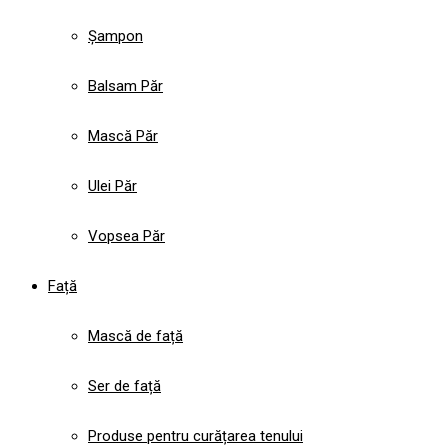
Șampon
Balsam Păr
Mască Păr
Ulei Păr
Vopsea Păr
Față
Mască de față
Ser de față
Produse pentru curățarea tenului