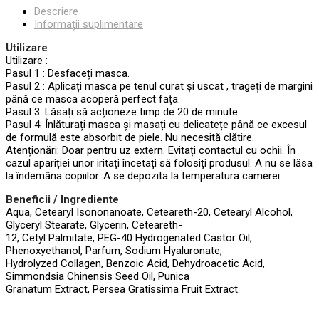
Descriere
Informații suplimentare
Utilizare
Utilizare :
Pasul 1 : Desfaceți masca.
Pasul 2 : Aplicați masca pe tenul curat și uscat , trageți de margini
până ce masca acoperă perfect fața.
Pasul 3: Lăsați să acționeze timp de 20 de minute.
Pasul 4: Înlăturați masca și masați cu delicatețe până ce excesul
de formulă este absorbit de piele. Nu necesită clătire.
Atenționări: Doar pentru uz extern. Evitați contactul cu ochii. În
cazul apariției unor iritați încetați să folosiți produsul. A nu se lăsa
la îndemâna copiilor. A se depozita la temperatura camerei.
Beneficii / Ingrediente
Aqua, Cetearyl Isononanoate, Ceteareth-20, Cetearyl Alcohol,
Glyceryl Stearate, Glycerin, Ceteareth-
12, Cetyl Palmitate, PEG-40 Hydrogenated Castor Oil,
Phenoxyethanol, Parfum, Sodium Hyaluronate,
Hydrolyzed Collagen, Benzoic Acid, Dehydroacetic Acid,
Simmondsia Chinensis Seed Oil, Punica
Granatum Extract, Persea Gratissima Fruit Extract.