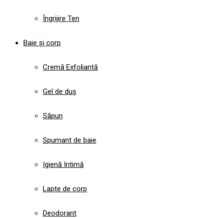
Îngrijire Ten
Baie și corp
Cremă Exfoliantă
Gel de duș
Săpun
Spumant de baie
Igienă Intimă
Lapte de corp
Deodorant