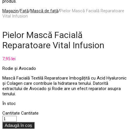
produs.
Magazin
/
Față
/
Mască de față
/
Pielor Mască Facială Reparatoare
Vital Infusion
Pielor Mască Facială
Reparatoare Vital Infusion
7,95
lei
Rodie și Avocado
Mască Facială Textilă Reparatoare îmbogățită cu Acid Hyaluronic
și Colagen care contribuie la hidratarea tenului. Datorită
extractului de Avocado și Rodie are un efect reparator asupra
tenului.
În stoc
Cantitate
Cantitate
Adaugă în coș