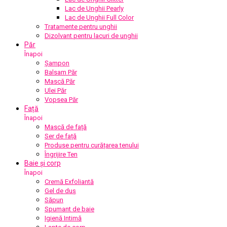
Lac de Unghii Pearly
Lac de Unghii Full Color
Tratamente pentru unghii
Dizolvant pentru lacuri de unghii
Păr
Înapoi
Șampon
Balsam Păr
Mască Păr
Ulei Păr
Vopsea Păr
Față
Înapoi
Mască de față
Ser de față
Produse pentru curățarea tenului
Îngrijire Ten
Baie și corp
Înapoi
Cremă Exfoliantă
Gel de duș
Săpun
Spumant de baie
Igienă Intimă