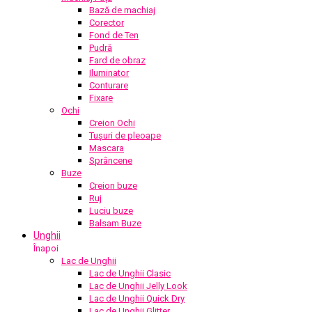
Bază de machiaj
Corector
Fond de Ten
Pudră
Fard de obraz
Iluminator
Conturare
Fixare
Ochi
Creion Ochi
Tușuri de pleoape
Mascara
Sprâncene
Buze
Creion buze
Ruj
Luciu buze
Balsam Buze
Unghii
Înapoi
Lac de Unghii
Lac de Unghii Clasic
Lac de Unghii Jelly Look
Lac de Unghii Quick Dry
Lac de Unghii Glitter