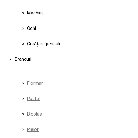
Machiaj
Ochi
Curățare pensule
Branduri
Flormar
Pastel
Bioblas
Pielor