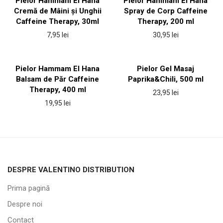
Pielor Hammam El Hana
Pielor Hammam El Hana
Cremă de Mâini și Unghii
Spray de Corp Caffeine
Caffeine Therapy, 30ml
Therapy, 200 ml
7,95
lei
30,95
lei
Pielor Hammam El Hana
Pielor Gel Masaj
Balsam de Păr Caffeine
Paprika&Chili, 500 ml
Therapy, 400 ml
23,95
lei
19,95
lei
DESPRE VALENTINO DISTRIBUTION
Prima pagină
Despre noi
Contact