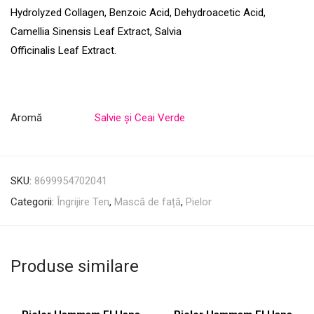
Hydrolyzed Collagen, Benzoic Acid, Dehydroacetic Acid,
Camellia Sinensis Leaf Extract, Salvia
Officinalis Leaf Extract.
Aromă
Salvie și Ceai Verde
SKU:
8699954702041
Categorii:
Îngrijire Ten
,
Mască de față
,
Pielor
Produse similare