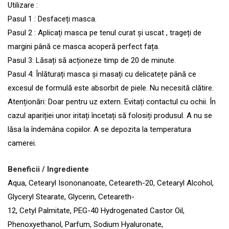
Utilizare :
Pasul 1 : Desfaceți masca.
Pasul 2 : Aplicați masca pe tenul curat și uscat , trageți de
margini până ce masca acoperă perfect fața.
Pasul 3: Lăsați să acționeze timp de 20 de minute.
Pasul 4: Înlăturați masca și masați cu delicatețe până ce
excesul de formulă este absorbit de piele. Nu necesită clătire.
Atenționări: Doar pentru uz extern. Evitați contactul cu ochii. În
cazul apariției unor iritați încetați să folosiți produsul. A nu se
lăsa la îndemâna copiilor. A se depozita la temperatura
camerei.
Beneficii / Ingrediente
Aqua, Cetearyl Isononanoate, Ceteareth-20, Cetearyl Alcohol,
Glyceryl Stearate, Glycerin, Ceteareth-
12, Cetyl Palmitate, PEG-40 Hydrogenated Castor Oil,
Phenoxyethanol, Parfum, Sodium Hyaluronate,