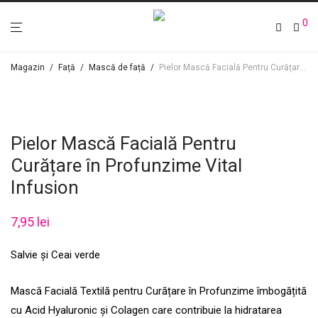
0
Magazin
/
Față
/
Mască de față
/
Pielor Mască Facială Pentru Curățare în Profunzime Vital Infusion
Pielor Mască Facială Pentru
Curățare în Profunzime Vital
Infusion
7,95
lei
Salvie și Ceai verde
Mască Facială Textilă pentru Curățare în Profunzime îmbogățită
cu Acid Hyaluronic și Colagen care contribuie la hidratarea