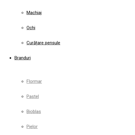
Machiaj
Ochi
Curățare pensule
Branduri
Flormar
Pastel
Bioblas
Pielor