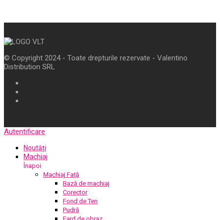
© Copyright 2024 - Toate drepturile rezervate - Valentino
Distribution SRL
Autentificare
Noutăți
Machiaj
Înapoi
Machiaj Față
Bază de machiaj
Corector
Fond de Ten
Pudră
Fard de obraz