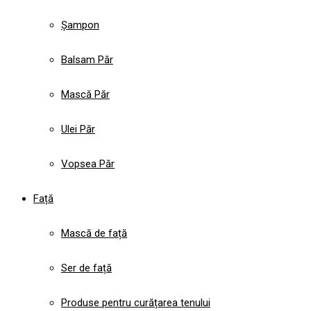
Șampon
Balsam Păr
Mască Păr
Ulei Păr
Vopsea Păr
Față
Mască de față
Ser de față
Produse pentru curățarea tenului