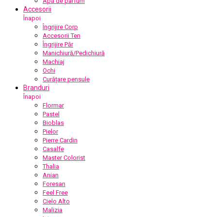
Apă de parfum
Accesorii
Înapoi
Îngrijire Corp
Accesorii Ten
Îngrijire Păr
Manichiură/Pedichiură
Machiaj
Ochi
Curățare pensule
Branduri
Înapoi
Flormar
Pastel
Bioblas
Pielor
Pierre Cardin
Casalfe
Master Colorist
Thalia
Anian
Foresan
Feel Free
Cielo Alto
Malizia