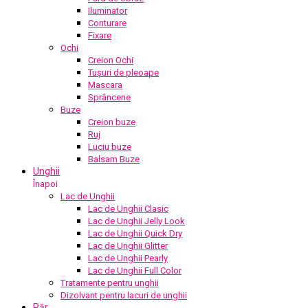
Iluminator
Conturare
Fixare
Ochi
Creion Ochi
Tușuri de pleoape
Mascara
Sprâncene
Buze
Creion buze
Ruj
Luciu buze
Balsam Buze
Unghii
Înapoi
Lac de Unghii
Lac de Unghii Clasic
Lac de Unghii Jelly Look
Lac de Unghii Quick Dry
Lac de Unghii Glitter
Lac de Unghii Pearly
Lac de Unghii Full Color
Tratamente pentru unghii
Dizolvant pentru lacuri de unghii
Păr