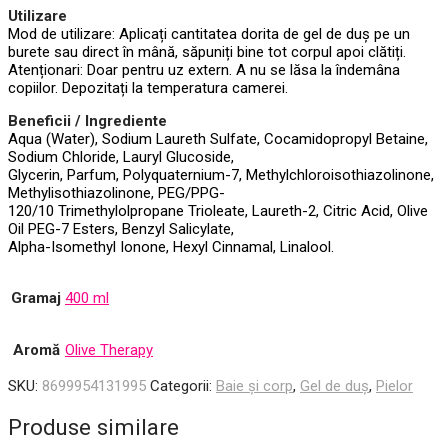
Utilizare
Mod de utilizare: Aplicați cantitatea dorita de gel de duș pe un
burete sau direct în mână, săpuniți bine tot corpul apoi clătiți.
Atenționari: Doar pentru uz extern. A nu se lăsa la îndemâna
copiilor. Depozitați la temperatura camerei.
Beneficii / Ingrediente
Aqua (Water), Sodium Laureth Sulfate, Cocamidopropyl Betaine,
Sodium Chloride, Lauryl Glucoside,
Glycerin, Parfum, Polyquaternium-7, Methylchloroisothiazolinone,
Methylisothiazolinone, PEG/PPG-
120/10 Trimethylolpropane Trioleate, Laureth-2, Citric Acid, Olive
Oil PEG-7 Esters, Benzyl Salicylate,
Alpha-Isomethyl Ionone, Hexyl Cinnamal, Linalool.
Gramaj
400 ml
Aromă
Olive Therapy
SKU:
8699954131995
Categorii:
Baie și corp
,
Gel de duș
,
Pielor
Produse similare