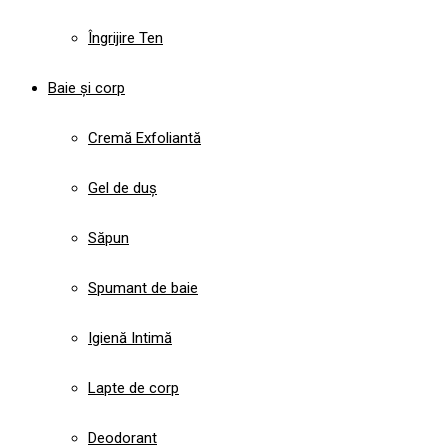
Îngrijire Ten
Baie și corp
Cremă Exfoliantă
Gel de duș
Săpun
Spumant de baie
Igienă Intimă
Lapte de corp
Deodorant