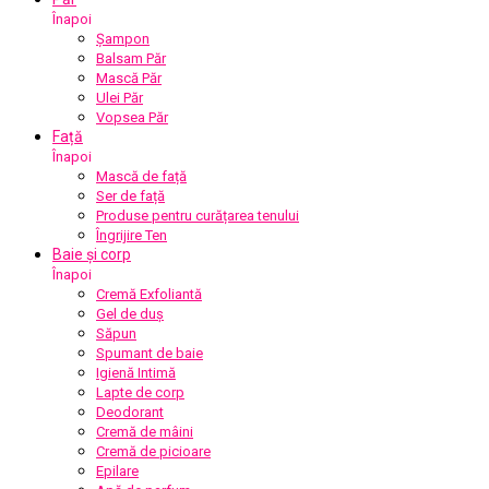
Înapoi
Șampon
Balsam Păr
Mască Păr
Ulei Păr
Vopsea Păr
Față
Înapoi
Mască de față
Ser de față
Produse pentru curățarea tenului
Îngrijire Ten
Baie și corp
Înapoi
Cremă Exfoliantă
Gel de duș
Săpun
Spumant de baie
Igienă Intimă
Lapte de corp
Deodorant
Cremă de mâini
Cremă de picioare
Epilare