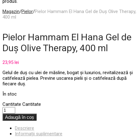
produs.
Magazin
/
Pielor
/
Pielor Hammam El Hana Gel de Duș Olive Therapy,
400 ml
Pielor Hammam El Hana Gel de
Duș Olive Therapy, 400 ml
23,95
lei
Gelul de duș cu ulei de măsline, bogat și luxurios, revitalizează și
catifelează pielea. Previne uscarea pielii și o catifelează după
fiecare duș.
În stoc
Cantitate
Cantitate
Adaugă în coș
Descriere
Informații suplimentare