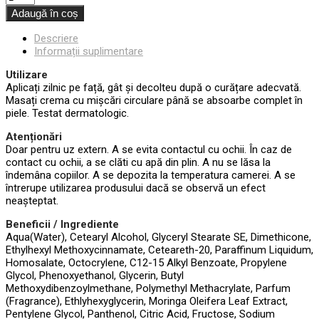
Adaugă în coș
Descriere
Informații suplimentare
Utilizare
Aplicați zilnic pe față, gât și decolteu după o curățare adecvată.
Masați crema cu mișcări circulare până se absoarbe complet în
piele. Testat dermatologic.
Atenționări
Doar pentru uz extern. A se evita contactul cu ochii. În caz de
contact cu ochii, a se clăti cu apă din plin. A nu se lăsa la
îndemâna copiilor. A se depozita la temperatura camerei. A se
întrerupe utilizarea produsului dacă se observă un efect
neașteptat.
Beneficii / Ingrediente
Aqua(Water), Cetearyl Alcohol, Glyceryl Stearate SE, Dimethicone,
Ethylhexyl Methoxycinnamate, Ceteareth-20, Paraffinum Liquidum,
Homosalate, Octocrylene, C12-15 Alkyl Benzoate, Propylene
Glycol, Phenoxyethanol, Glycerin, Butyl
Methoxydibenzoylmethane, Polymethyl Methacrylate, Parfum
(Fragrance), Ethlyhexyglycerin, Moringa Oleifera Leaf Extract,
Pentylene Glycol, Panthenol, Citric Acid, Fructose, Sodium