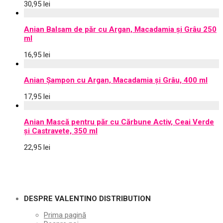
30,95
lei
Anian Balsam de păr cu Argan, Macadamia și Grâu 250
ml
16,95
lei
Anian Șampon cu Argan, Macadamia și Grâu, 400 ml
17,95
lei
Anian Mască pentru păr cu Cărbune Activ, Ceai Verde
și Castravete, 350 ml
22,95
lei
DESPRE VALENTINO DISTRIBUTION
Prima pagină