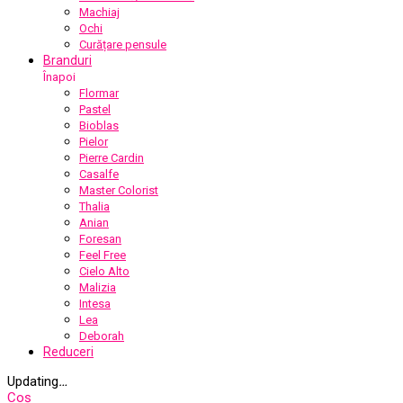
Machiaj
Ochi
Curățare pensule
Branduri
Înapoi
Flormar
Pastel
Bioblas
Pielor
Pierre Cardin
Casalfe
Master Colorist
Thalia
Anian
Foresan
Feel Free
Cielo Alto
Malizia
Intesa
Lea
Deborah
Reduceri
Updating
…
Coș