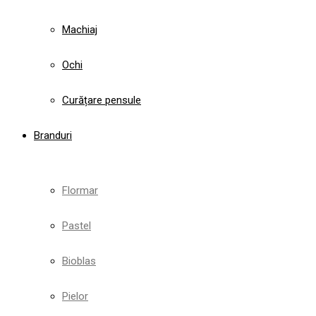
Machiaj
Ochi
Curățare pensule
Branduri
Flormar
Pastel
Bioblas
Pielor