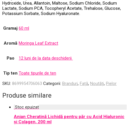
Hydroxide, Urea, Allantoin, Maltose, Sodium Chloride, Sodium
Lactate, Sodium PCA, Tocopheryl Acetate, Trehalose, Glucose,
Potassium Sorbate, Sodium Hyaluronate.
Gramaj
60 ml
Aromă
Moringa Leaf Extract
Pao
12 luni de la data deschiderii
Tip ten
Toate tipurile de ten
SKU:
8699954706063
Categorii:
Branduri
,
Față
,
Noutăți
,
Pielor
Produse similare
Anian Cheratină Lichidă pentru păr cu Acid Hialuronic
și Colagen, 200 ml