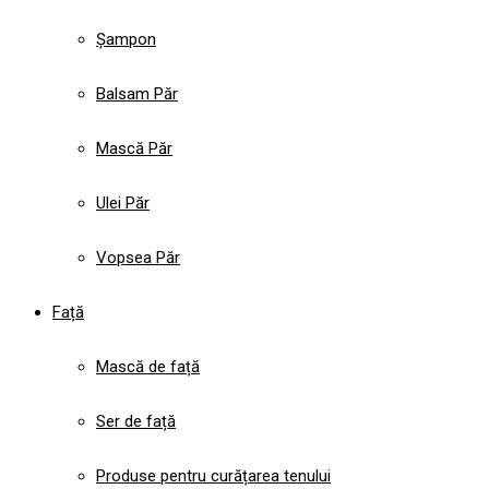
Șampon
Balsam Păr
Mască Păr
Ulei Păr
Vopsea Păr
Față
Mască de față
Ser de față
Produse pentru curățarea tenului