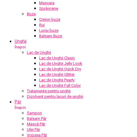
Mascara
Sprâncene
Buze
Creion buze
Ruj
Luciu buze
Balsam Buze
Unghii
Înapoi
Lac de Unghii
Lac de Unghii Clasic
Lac de Unghii Jelly Look
Lac de Unghii Quick Dry
Lac de Unghii Glitter
Lac de Unghii Pearly
Lac de Unghii Full Color
Tratamente pentru unghii
Dizolvant pentru lacuri de unghii
Păr
Înapoi
Șampon
Balsam Păr
Mască Păr
Ulei Păr
Vopsea Păr