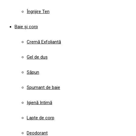
Îngrijire Ten
Baie și corp
Cremă Exfoliantă
Gel de duș
Săpun
Spumant de baie
Igienă Intimă
Lapte de corp
Deodorant