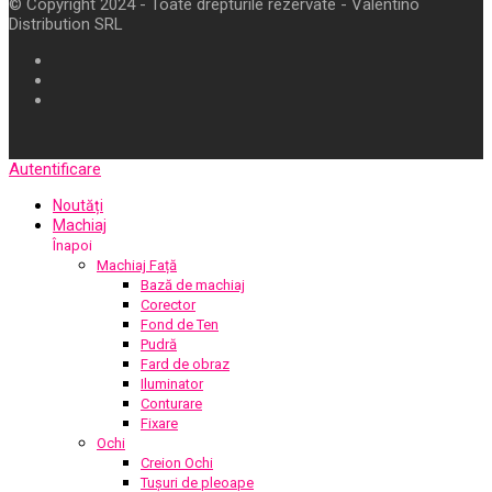
© Copyright 2024 - Toate drepturile rezervate - Valentino
Distribution SRL
Autentificare
Noutăți
Machiaj
Înapoi
Machiaj Față
Bază de machiaj
Corector
Fond de Ten
Pudră
Fard de obraz
Iluminator
Conturare
Fixare
Ochi
Creion Ochi
Tușuri de pleoape