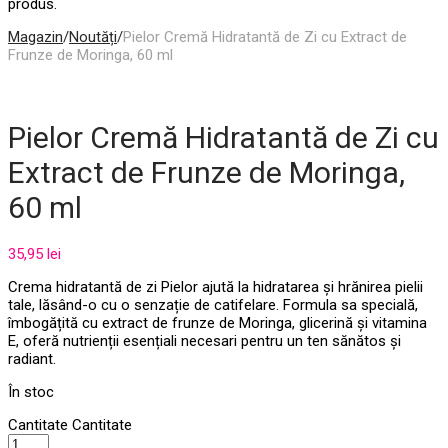
produs.
Magazin
/
Noutăți
/
Pielor Cremă Hidratantă de Zi cu Extract de
Frunze de Moringa, 60 ml
Pielor Cremă Hidratantă de Zi cu
Extract de Frunze de Moringa,
60 ml
35,95
lei
Crema hidratantă de zi Pielor ajută la hidratarea și hrănirea pielii
tale, lăsând-o cu o senzație de catifelare. Formula sa specială,
îmbogățită cu extract de frunze de Moringa, glicerină și vitamina
E, oferă nutrienții esențiali necesari pentru un ten sănătos și
radiant.
În stoc
Cantitate
Cantitate