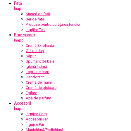
Față
Înapoi
Mască de față
Ser de față
Produse pentru curățarea tenului
Îngrijire Ten
Baie și corp
Înapoi
Cremă Exfoliantă
Gel de duș
Săpun
Spumant de baie
Igienă Intimă
Lapte de corp
Deodorant
Cremă de mâini
Cremă de picioare
Epilare
Apă de parfum
Accesorii
Înapoi
Îngrijire Corp
Accesorii Ten
Îngrijire Păr
Manichiură/Pedichiură