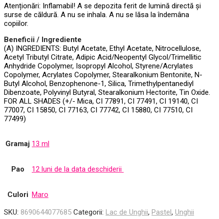
Atenționări: Inflamabil! A se depozita ferit de lumină directă și
surse de căldură. A nu se inhala. A nu se lăsa la îndemâna
copiilor.
Beneficii / Ingrediente
(A) INGREDIENTS: Butyl Acetate, Ethyl Acetate, Nitrocellulose,
Acetyl Tributyl Citrate, Adipic Acid/Neopentyl Glycol/Trimellitic
Anhydride Copolymer, Isopropyl Alcohol, Styrene/Acrylates
Copolymer, Acrylates Copolymer, Stearalkonium Bentonite, N-
Butyl Alcohol, Benzophenone-1, Silica, Trimethylpentanediyl
Dibenzoate, Polyvinyl Butyral, Stearalkonium Hectorite, Tin Oxide.
FOR ALL SHADES (+/- Mica, CI 77891, CI 77491, CI 19140, CI
77007, CI 15850, CI 77163, CI 77742, CI 15880, CI 77510, CI
77499)
Gramaj
13 ml
Pao
12 luni de la data deschiderii
Culori
Maro
SKU:
8690644077685
Categorii:
Lac de Unghii
,
Pastel
,
Unghii