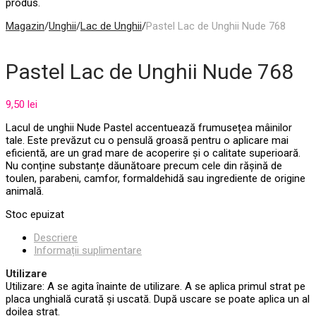
produs.
Magazin
/
Unghii
/
Lac de Unghii
/
Pastel Lac de Unghii Nude 768
Pastel Lac de Unghii Nude 768
9,50
lei
Lacul de unghii Nude Pastel accentuează frumusețea mâinilor
tale. Este prevăzut cu o pensulă groasă pentru o aplicare mai
eficientă, are un grad mare de acoperire și o calitate superioară.
Nu conține substanțe dăunătoare precum cele din rășină de
toulen, parabeni, camfor, formaldehidă sau ingrediente de origine
animală.
Stoc epuizat
Descriere
Informații suplimentare
Utilizare
Utilizare: A se agita înainte de utilizare. A se aplica primul strat pe
placa unghială curată și uscată. După uscare se poate aplica un al
doilea strat.