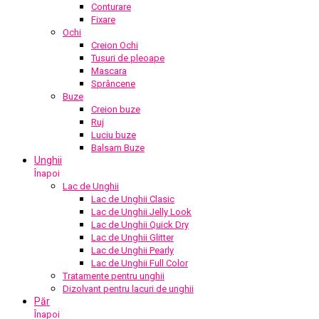
Conturare
Fixare
Ochi
Creion Ochi
Tușuri de pleoape
Mascara
Sprâncene
Buze
Creion buze
Ruj
Luciu buze
Balsam Buze
Unghii
Înapoi
Lac de Unghii
Lac de Unghii Clasic
Lac de Unghii Jelly Look
Lac de Unghii Quick Dry
Lac de Unghii Glitter
Lac de Unghii Pearly
Lac de Unghii Full Color
Tratamente pentru unghii
Dizolvant pentru lacuri de unghii
Păr
Înapoi