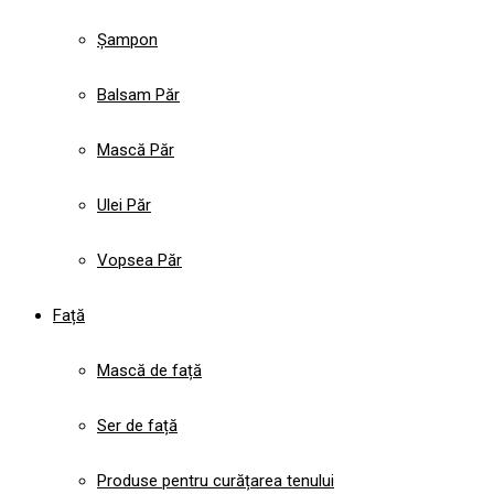
Șampon
Balsam Păr
Mască Păr
Ulei Păr
Vopsea Păr
Față
Mască de față
Ser de față
Produse pentru curățarea tenului