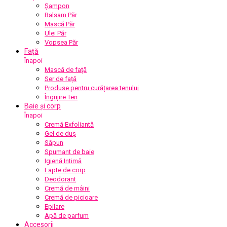
Șampon
Balsam Păr
Mască Păr
Ulei Păr
Vopsea Păr
Față
Înapoi
Mască de față
Ser de față
Produse pentru curățarea tenului
Îngrijire Ten
Baie și corp
Înapoi
Cremă Exfoliantă
Gel de duș
Săpun
Spumant de baie
Igienă Intimă
Lapte de corp
Deodorant
Cremă de mâini
Cremă de picioare
Epilare
Apă de parfum
Accesorii