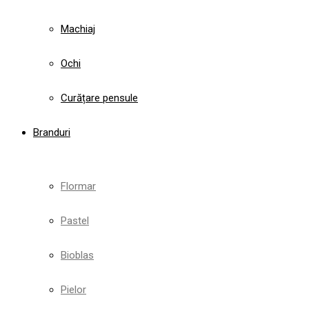
Machiaj
Ochi
Curățare pensule
Branduri
Flormar
Pastel
Bioblas
Pielor