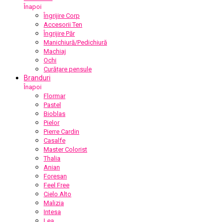
Înapoi
Îngrijire Corp
Accesorii Ten
Îngrijire Păr
Manichiură/Pedichiură
Machiaj
Ochi
Curățare pensule
Branduri
Înapoi
Flormar
Pastel
Bioblas
Pielor
Pierre Cardin
Casalfe
Master Colorist
Thalia
Anian
Foresan
Feel Free
Cielo Alto
Malizia
Intesa
Lea