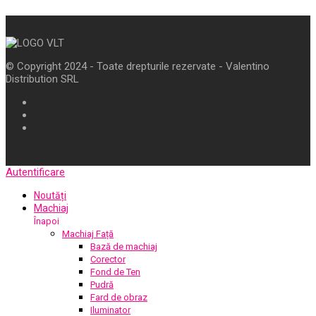
© Copyright 2024 - Toate drepturile rezervate - Valentino
Distribution SRL
Autentificare
Noutăți
Machiaj
Înapoi
Machiaj Față
Bază de machiaj
Corector
Fond de Ten
Pudră
Fard de obraz
Iluminator