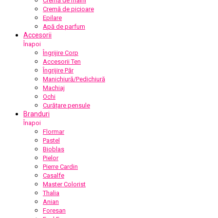
Cremă de mâini
Cremă de picioare
Epilare
Apă de parfum
Accesorii
Înapoi
Îngrijire Corp
Accesorii Ten
Îngrijire Păr
Manichiură/Pedichiură
Machiaj
Ochi
Curățare pensule
Branduri
Înapoi
Flormar
Pastel
Bioblas
Pielor
Pierre Cardin
Casalfe
Master Colorist
Thalia
Anian
Foresan