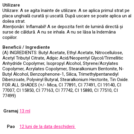
Utilizare
Utilizare: A se agita înainte de utilizare. A se aplica primul strat pe
placa unghială curată și uscată. După uscare se poate aplica un al
doilea strat.
Atenționări: Inflamabil! A se depozita ferit de lumină directă și
surse de căldură. A nu se inhala. A nu se lăsa la îndemâna
copiilor.
Beneficii / Ingrediente
(A) INGREDIENTS: Butyl Acetate, Ethyl Acetate, Nitrocellulose,
Acetyl Tributyl Citrate, Adipic Acid/Neopentyl Glycol/Trimellitic
Anhydride Copolymer, Isopropyl Alcohol, Styrene/Acrylates
Copolymer, Acrylates Copolymer, Stearalkonium Bentonite, N-
Butyl Alcohol, Benzophenone-1, Silica, Trimethylpentanediyl
Dibenzoate, Polyvinyl Butyral, Stearalkonium Hectorite, Tin Oxide.
FOR ALL SHADES (+/- Mica, CI 77891, CI 77491, CI 19140, CI
77007, CI 15850, CI 77163, CI 77742, CI 15880, CI 77510, CI
77499)
Gramaj
13 ml
Pao
12 luni de la data deschiderii