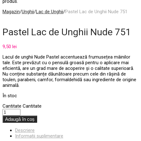
produs.
Magazin
/
Unghii
/
Lac de Unghii
/
Pastel Lac de Unghii Nude 751
Pastel Lac de Unghii Nude 751
9,50
lei
Lacul de unghii Nude Pastel accentuează frumusețea mâinilor
tale. Este prevăzut cu o pensulă groasă pentru o aplicare mai
eficientă, are un grad mare de acoperire și o calitate superioară.
Nu conține substanțe dăunătoare precum cele din rășină de
toulen, parabeni, camfor, formaldehidă sau ingrediente de origine
animală.
În stoc
Cantitate
Cantitate
Adaugă în coș
Descriere
Informații suplimentare