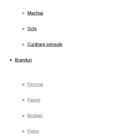
Machiaj
Ochi
Curățare pensule
Branduri
Flormar
Pastel
Bioblas
Pielor