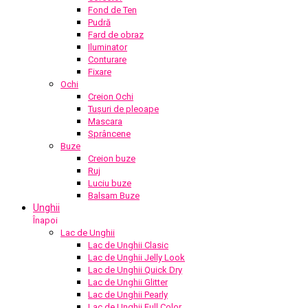
Fond de Ten
Pudră
Fard de obraz
Iluminator
Conturare
Fixare
Ochi
Creion Ochi
Tușuri de pleoape
Mascara
Sprâncene
Buze
Creion buze
Ruj
Luciu buze
Balsam Buze
Unghii
Înapoi
Lac de Unghii
Lac de Unghii Clasic
Lac de Unghii Jelly Look
Lac de Unghii Quick Dry
Lac de Unghii Glitter
Lac de Unghii Pearly
Lac de Unghii Full Color