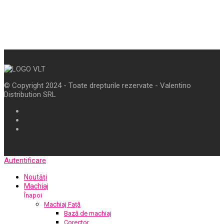
© Copyright 2024 - Toate drepturile rezervate - Valentino
Distribution SRL
Autentificare
Noutăți
Machiaj
Înapoi
Machiaj Față
Bază de machiaj
Corector