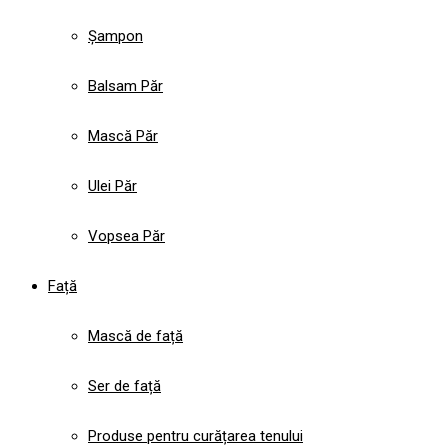
Șampon
Balsam Păr
Mască Păr
Ulei Păr
Vopsea Păr
Față
Mască de față
Ser de față
Produse pentru curățarea tenului