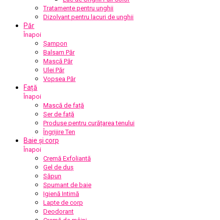
Tratamente pentru unghii
Dizolvant pentru lacuri de unghii
Păr
Înapoi
Șampon
Balsam Păr
Mască Păr
Ulei Păr
Vopsea Păr
Față
Înapoi
Mască de față
Ser de față
Produse pentru curățarea tenului
Îngrijire Ten
Baie și corp
Înapoi
Cremă Exfoliantă
Gel de duș
Săpun
Spumant de baie
Igienă Intimă
Lapte de corp
Deodorant