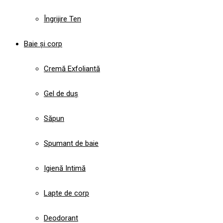
Îngrijire Ten
Baie și corp
Cremă Exfoliantă
Gel de duș
Săpun
Spumant de baie
Igienă Intimă
Lapte de corp
Deodorant