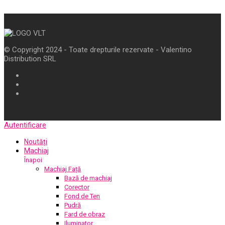
© Copyright 2024 - Toate drepturile rezervate - Valentino
Distribution SRL
Autentificare
Noutăți
Machiaj
Înapoi
Machiaj Față
Bază de machiaj
Corector
Fond de Ten
Pudră
Fard de obraz
Iluminator