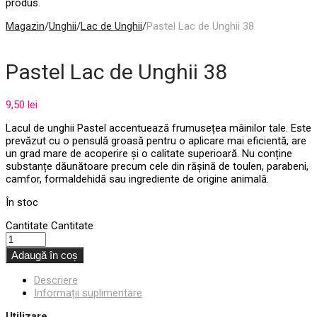
produs.
Magazin
/
Unghii
/
Lac de Unghii
/
Pastel Lac de Unghii 38
Pastel Lac de Unghii 38
9,50
lei
Lacul de unghii Pastel accentuează frumusețea mâinilor tale. Este
prevăzut cu o pensulă groasă pentru o aplicare mai eficientă, are
un grad mare de acoperire și o calitate superioară. Nu conține
substanțe dăunătoare precum cele din rășină de toulen, parabeni,
camfor, formaldehidă sau ingrediente de origine animală.
În stoc
Cantitate
Cantitate
Adaugă în coș
Descriere
Informații suplimentare
Utilizare