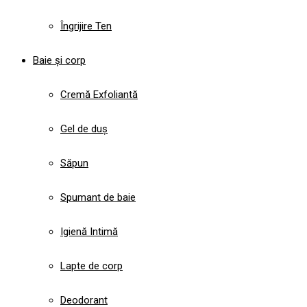
Îngrijire Ten
Baie și corp
Cremă Exfoliantă
Gel de duș
Săpun
Spumant de baie
Igienă Intimă
Lapte de corp
Deodorant