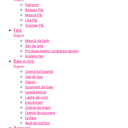
Șampon
Balsam Păr
Mască Păr
Ulei Păr
Vopsea Păr
Față
Înapoi
Mască de față
Ser de față
Produse pentru curățarea tenului
Îngrijire Ten
Baie și corp
Înapoi
Cremă Exfoliantă
Gel de duș
Săpun
Spumant de baie
Igienă Intimă
Lapte de corp
Deodorant
Cremă de mâini
Cremă de picioare
Epilare
Apă de parfum
Accesorii