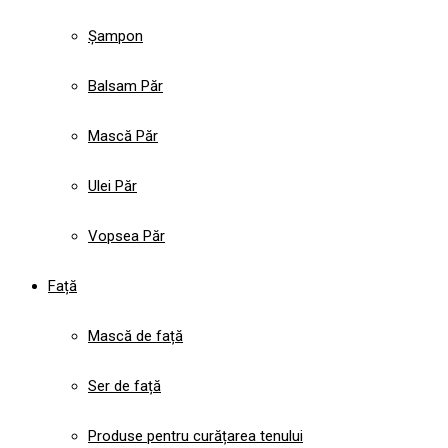
Șampon
Balsam Păr
Mască Păr
Ulei Păr
Vopsea Păr
Față
Mască de față
Ser de față
Produse pentru curățarea tenului