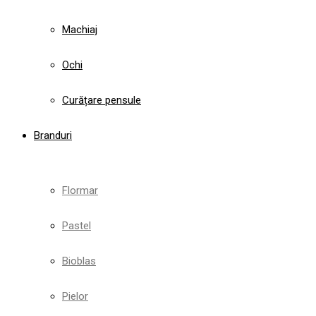
Machiaj
Ochi
Curățare pensule
Branduri
Flormar
Pastel
Bioblas
Pielor