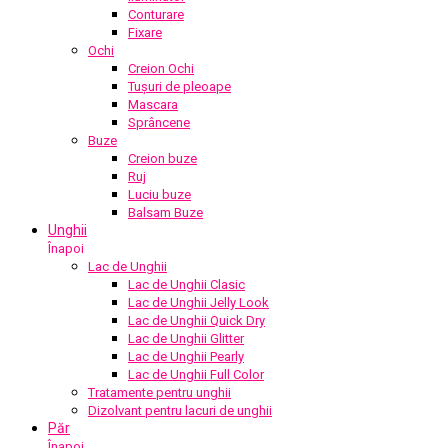
Conturare
Fixare
Ochi
Creion Ochi
Tușuri de pleoape
Mascara
Sprâncene
Buze
Creion buze
Ruj
Luciu buze
Balsam Buze
Unghii
Înapoi
Lac de Unghii
Lac de Unghii Clasic
Lac de Unghii Jelly Look
Lac de Unghii Quick Dry
Lac de Unghii Glitter
Lac de Unghii Pearly
Lac de Unghii Full Color
Tratamente pentru unghii
Dizolvant pentru lacuri de unghii
Păr
Înapoi