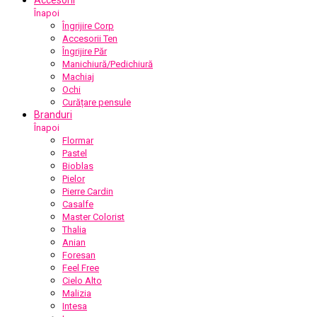
Înapoi
Îngrijire Corp
Accesorii Ten
Îngrijire Păr
Manichiură/Pedichiură
Machiaj
Ochi
Curățare pensule
Branduri
Înapoi
Flormar
Pastel
Bioblas
Pielor
Pierre Cardin
Casalfe
Master Colorist
Thalia
Anian
Foresan
Feel Free
Cielo Alto
Malizia
Intesa