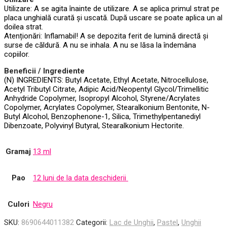
Utilizare: A se agita înainte de utilizare. A se aplica primul strat pe
placa unghială curată și uscată. După uscare se poate aplica un al
doilea strat.
Atenționări: Inflamabil! A se depozita ferit de lumină directă și
surse de căldură. A nu se inhala. A nu se lăsa la îndemâna
copiilor.
Beneficii / Ingrediente
(N) INGREDIENTS: Butyl Acetate, Ethyl Acetate, Nitrocellulose,
Acetyl Tributyl Citrate, Adipic Acid/Neopentyl Glycol/Trimellitic
Anhydride Copolymer, Isopropyl Alcohol, Styrene/Acrylates
Copolymer, Acrylates Copolymer, Stearalkonium Bentonite, N-
Butyl Alcohol, Benzophenone-1, Silica, Trimethylpentanediyl
Dibenzoate, Polyvinyl Butyral, Stearalkonium Hectorite.
Gramaj
13 ml
Pao
12 luni de la data deschiderii
Culori
Negru
SKU:
8690644011382
Categorii:
Lac de Unghii
,
Pastel
,
Unghii