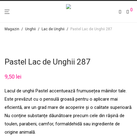
0
Magazin
/
Unghii
/
Lac de Unghii
/
Pastel Lac de Unghii 287
Pastel Lac de Unghii 287
9,50
lei
Lacul de unghii Pastel accentuează frumusețea mâinilor tale.
Este prevăzut cu o pensulă groasă pentru o aplicare mai
eficientă, are un grad mare de acoperire și o calitate superioară.
Nu conține substanțe dăunătoare precum cele din rășină de
toulen, parabeni, camfor, formaldehidă sau ingrediente de
origine animală.