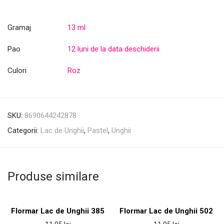
Gramaj
13 ml
Pao
12 luni de la data deschiderii
Culori
Roz
SKU:
8690644242878
Categorii:
Lac de Unghii
,
Pastel
,
Unghii
Produse similare
Flormar Lac de Unghii 385
Flormar Lac de Unghii 502