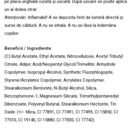
pe placa unghială curată și uscată. După uscare se poate aplica
un al doilea strat.
Atenționări: Inflamabil! A se depozita ferit de lumină directă și
surse de căldură. A nu se inhala. A nu se lăsa la îndemâna
copiilor.
Beneficii / Ingrediente
(C) Butyl Acetate, Ethyl Acetate, Nitrocellulose, Acetyl Tributyl
Citrate, Adipic Acid/Neopentyl Glycol/Trimellitic Anhydride
Copolymer, Isopropyl Alcohol, Synthetic Fluorphlogopite,
Styrene/Acrylates Copolymer, Acrylates Copolymer,
Stearalkonium Bentonite, N-Butyl Alcohol, Silica,
Benzophenone-1, Magnesium Silicate, Trimethylpentanediyl
Dibenzoate, Polyvinyl Butyral, Stearalkonium Hectorite, Tin
Oxide. (+/- Mica, CI 77891, CI 77491, CI 77499, CI 15850, CI
77510, CI 19140, CI 15880, CI 77000, CI 77742).