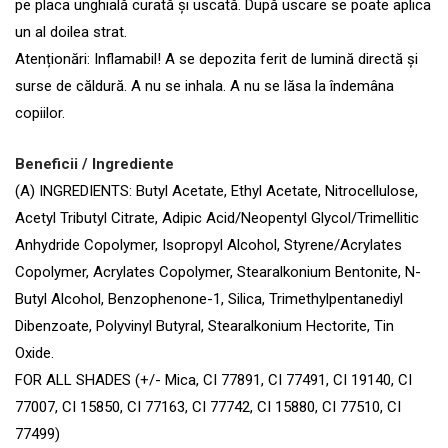
pe placa unghială curată și uscată. După uscare se poate aplica
un al doilea strat.
Atenționări: Inflamabil! A se depozita ferit de lumină directă și
surse de căldură. A nu se inhala. A nu se lăsa la îndemâna
copiilor.
Beneficii / Ingrediente
(A) INGREDIENTS: Butyl Acetate, Ethyl Acetate, Nitrocellulose,
Acetyl Tributyl Citrate, Adipic Acid/Neopentyl Glycol/Trimellitic
Anhydride Copolymer, Isopropyl Alcohol, Styrene/Acrylates
Copolymer, Acrylates Copolymer, Stearalkonium Bentonite, N-
Butyl Alcohol, Benzophenone-1, Silica, Trimethylpentanediyl
Dibenzoate, Polyvinyl Butyral, Stearalkonium Hectorite, Tin
Oxide.
FOR ALL SHADES (+/- Mica, CI 77891, CI 77491, CI 19140, CI
77007, CI 15850, CI 77163, CI 77742, CI 15880, CI 77510, CI
77499)