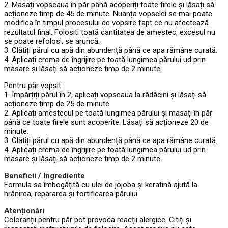
2. Masați vopseaua în păr până acoperiți toate firele și lăsați să
acționeze timp de 45 de minute. Nuanța vopselei se mai poate
modifica în timpul procesului de vopsire fapt ce nu afectează
rezultatul final. Folositi toată cantitatea de amestec, excesul nu
se poate refolosi, se aruncă.
3. Clătiți părul cu apă din abundență până ce apa rămâne curată.
4. Aplicați crema de îngrijire pe toată lungimea părului ud prin
masare și lăsați să acționeze timp de 2 minute.
Pentru păr vopsit:
1. Împărțiți părul în 2, aplicați vopseaua la rădăcini și lăsați să
acționeze timp de 25 de minute
2. Aplicați amestecul pe toată lungimea părului și masați în păr
până ce toate firele sunt acoperite. Lăsați să acționeze 20 de
minute.
3. Clătiți părul cu apă din abundență până ce apa rămâne curată.
4. Aplicați crema de îngrijire pe toată lungimea părului ud prin
masare și lăsați să acționeze timp de 2 minute.
Beneficii / Ingrediente
Formula sa îmbogățită cu ulei de jojoba și keratină ajută la
hrănirea, repararea și fortificarea părului.
Atenționări
Coloranții pentru păr pot provoca reacții alergice. Citiți și