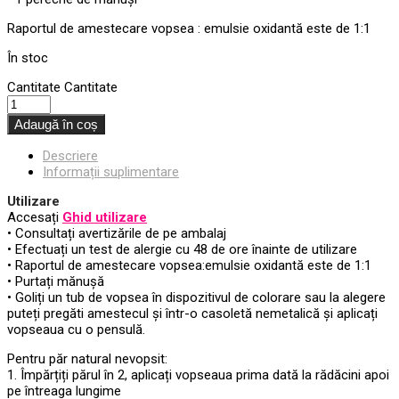
Raportul de amestecare vopsea : emulsie oxidantă este de 1:1
În stoc
Cantitate
Cantitate
Adaugă în coș
Descriere
Informații suplimentare
Utilizare
Accesați
Ghid utilizare
• Consultați avertizările de pe ambalaj
• Efectuați un test de alergie cu 48 de ore înainte de utilizare
• Raportul de amestecare vopsea:emulsie oxidantă este de 1:1
• Purtați mănușă
• Goliți un tub de vopsea în dispozitivul de colorare sau la alegere
puteți pregăti amestecul și într-o casoletă nemetalică și aplicați
vopseaua cu o pensulă.
Pentru păr natural nevopsit:
1. Împărțiți părul în 2, aplicați vopseaua prima dată la rădăcini apoi
pe întreaga lungime