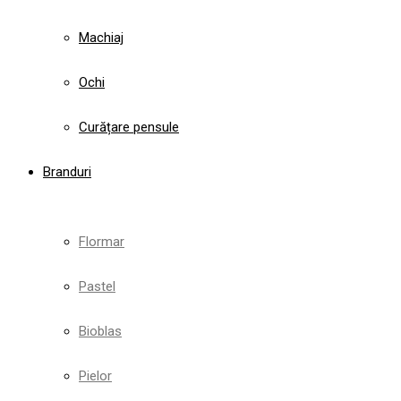
Machiaj
Ochi
Curățare pensule
Branduri
Flormar
Pastel
Bioblas
Pielor