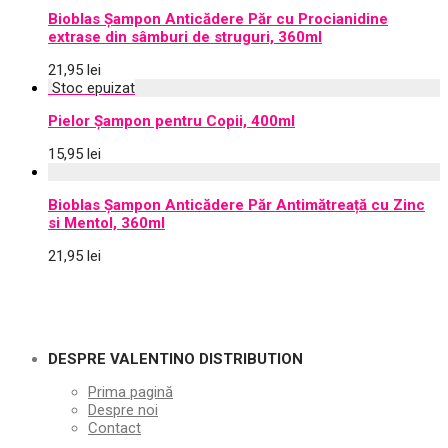
Bioblas Șampon Anticădere Păr cu Procianidine
extrase din sâmburi de struguri, 360ml
21,95
lei
Pielor Șampon pentru Copii, 400ml
15,95
lei
Bioblas Șampon Anticădere Păr Antimătreață cu Zinc
si Mentol, 360ml
21,95
lei
DESPRE VALENTINO DISTRIBUTION
Prima pagină
Despre noi
Contact