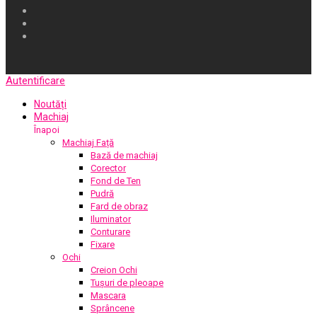
Autentificare
Noutăți
Machiaj
Înapoi
Machiaj Față
Bază de machiaj
Corector
Fond de Ten
Pudră
Fard de obraz
Iluminator
Conturare
Fixare
Ochi
Creion Ochi
Tușuri de pleoape
Mascara
Sprâncene