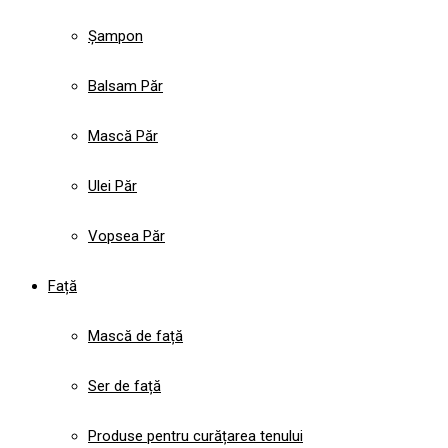
Șampon
Balsam Păr
Mască Păr
Ulei Păr
Vopsea Păr
Față
Mască de față
Ser de față
Produse pentru curățarea tenului