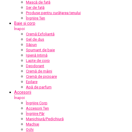
Mască de față
Ser de față
Produse pentru curățarea tenului
Îngrijire Ten
Baie și corp
Înapoi
Cremă Exfoliantă
Gel de duș
Săpun
Spumant de baie
Igienă Intimă
Lapte de corp
Deodorant
Cremă de mâini
Cremă de picioare
Epilare
Apă de parfum
Accesorii
Înapoi
Îngrijire Corp
Accesorii Ten
Îngrijire Păr
Manichiură/Pedichiură
Machiaj
Ochi