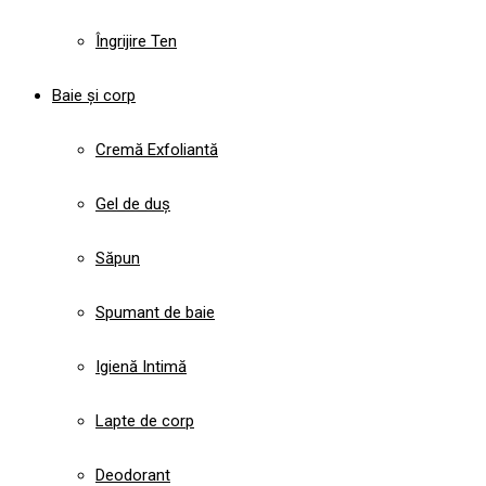
Îngrijire Ten
Baie și corp
Cremă Exfoliantă
Gel de duș
Săpun
Spumant de baie
Igienă Intimă
Lapte de corp
Deodorant