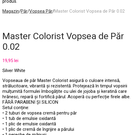
produs.
Magazin
/
Păr
/
Vopsea Păr
/
Master Colorist Vopsea de Păr 0.02
Master Colorist Vopsea de Păr
0.02
19,95
lei
Silver White
Vopseaua de păr Master Colorist asigură o culoare intensă,
strălucitoare, vibrantă și rezistentă. Protejează în timpul vopsirii
mulțumită formulei îmbogățite cu ulei de jojoba și keratină care
hrănesc, repară și fortifică părul. Acoperă cu perfecție firele albe.
FĂRĂ PARABENI ȘI SILICON
Setul conține:
• 2 tuburi de vopsea cremă pentru păr
• 1 tub de emulsie oxidantă
• 1 plic de emulsie oxidantă
• 1 plic de cremă de îngrijire a părului
• 1 pereche de mănuși