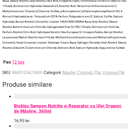
Aqua, Stearyl Alcohol, Cetyl Alcohol, Oleic Acid, Propylene Glycol, Simmondsia Chinensis Seed Oil, PEG-
7 Olivate, Ammonium Hydroxide, Ceteareth-25, Ascorbic Acid , Resorcinol, 4-Chlororesorcinol, 2-
Methylresorcinol, Toluene-2,5 Diamine Sulfate, p-Aminophenol, 2,4-Diaminophenoxyethanol HCI, 4-
Amino-2-Hydroxytoluene , Tetrasodium EDTA, Parfum, Polyquaternium-22, Sodium Sulfite, Sodium
Hydroxide, Benzyl Alcohol, Citronellol, Linalool. HAIR CARE CREAM Aqua, Cetyl Alcohol, Stearyl
Alcohol, Behentrimonium Chloride, Hydrogenated Olive Oil, PEG-7 Olivate, Cetrimonium Chloride,
Parfum, Alcohol, Citric Acid, Hydrolyzed Keratin, Olea Europaea Oil Unsaponifiables, Benzyl Alcohol,
Leuconostoc/Radish Root Ferment Filtrate, Methylchloroisothiazolinone and Methylisothiazolinone,
Citronellol, Hexyl Cinnamal, Linalool. Developer Cream Aqua, Hydrogen Peroxide, Cetyl Alcohol, Stearyl
Alcohol, Ceteareth 25, Cetrimonium Chloride, Etidronic Acid, Sodium Hydroxide, Oxyquinoline Sulfate.
Pao
12 luni
SKU:
8683105625600
Categorii:
Master Colorist
,
Păr
,
Vopsea Păr
Produse similare
Bioblas Șampon Nutritiv și Reparator cu Ulei Organic
de Măsline, 360ml
16,95
lei