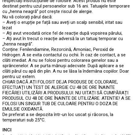
respectați instrucțiunile de folosire. Acest produs nu este
destinat pentru uzul persoanelor sub 16 ani. Tatuajele temporare
cu „henna neagră” pot crește riscul de alergie.
Nu vă colorați părul dacă:
– Aveți o erupție pe față sau aveți un scalp sensibil, iritat sau
lezat
– Ați avut vreodată orice fel de reacție după vopsirea părului,
– Ați avut în trecut o reacție adversă la un tatuaj temporar cu
„henna neagră”.
Conține: Fenilendiamine, Rezorcină, Amoniac, Peroxid de
Hidrogen. A se evita contactul cu ochii. În caz de contact, a se
clăti imediat. A nu se folosi pentru colorarea genelor sau a
sprâncenelor. A se purta mănuși adecvate. După aplicare a se
clăti părul cu apă din plin. A nu se lăsa la îndemâna copiilor. Doar
pentru uz extern.
CHIAR DACĂ AȚI FOLOSIT DEJA PRODUSE DE COLORARE,
EFECTUAȚI UN TEST DE ALERGIE CU 48 DE ORE ÎNAINTE
FIECĂREI UTILIZĂRI A PRODUSULUI. NU UITAȚI SĂ CUMPĂRAȚI
PRODUSUL CU 48 DE ORE ÎNAINTE DE UTILIZARE. ATENTIE! A SE
FOLOSI UN SINGUR TUB DE CULOARE PENTRU O DOZA DE
EMULSIE OXIDANTĂ.
De preferat a se depozita într-un loc uscat și răcoros, la
temperaturi sub 25°C.
INCI