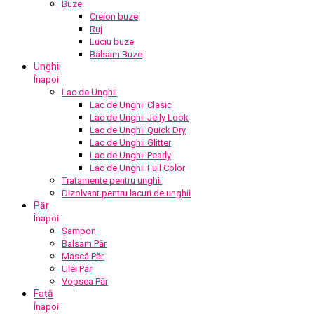
Buze
Creion buze
Ruj
Luciu buze
Balsam Buze
Unghii
Înapoi
Lac de Unghii
Lac de Unghii Clasic
Lac de Unghii Jelly Look
Lac de Unghii Quick Dry
Lac de Unghii Glitter
Lac de Unghii Pearly
Lac de Unghii Full Color
Tratamente pentru unghii
Dizolvant pentru lacuri de unghii
Păr
Înapoi
Șampon
Balsam Păr
Mască Păr
Ulei Păr
Vopsea Păr
Față
Înapoi