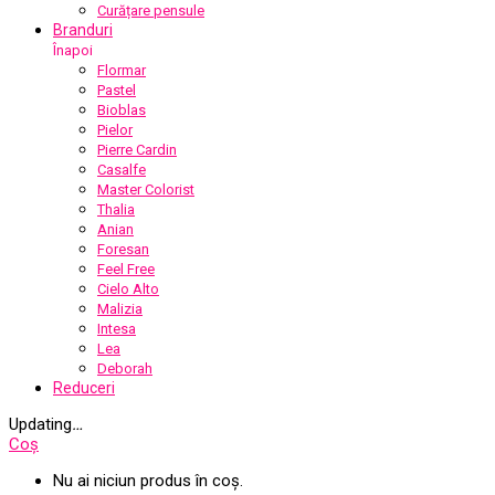
Curățare pensule
Branduri
Înapoi
Flormar
Pastel
Bioblas
Pielor
Pierre Cardin
Casalfe
Master Colorist
Thalia
Anian
Foresan
Feel Free
Cielo Alto
Malizia
Intesa
Lea
Deborah
Reduceri
Updating
…
Coș
Nu ai niciun produs în coș.