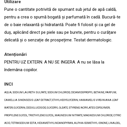
Utilizare
Pune o cantitate potrivită de spumant sub jetul de apă caldă,
pentru a crea o spumă bogată și parfumată în cadă. Bucură-te
de o baie relaxantă și hidratantă. Poate fi folosit și ca gel de
duș, aplicând direct pe piele sau pe burete, pentru o curățare
delicată și o senzație de prospețime. Testat dermatologic.
Atenționări
PENTRU UZ EXTERN. A NU SE INGERA. A nu se lăsa la
îndemâna copiilor.
INCI
AQUA, SODIUM LAURETH SULFATE, SODIUM CHLORIDE, COCAMIDOPROPYL BETAINE, PARFUM,
CAMELLIA SINENSESIS LEAF EXTRACT, ETHYLHEXYGLYCERIN, HAMAMELIS VIRGINIANA LEAF
WATER, GLYCERIN, COCO-GLUCOSIDE, GLYCERYL OLEATE, STYRENE/ACRYLATES COPOLYMER,
PROPYLENE GLYCOL, TRIETHYLENE GLYCOL, MAGNESIUM NITRATE, MAGNESIUM CHLORIDE, CITRIC
ACID, TETRASODIUM EDTA, HEXAMETHYLINDANOPYRAN, ALPHA-ISOMETHYL IONONE, LINALOOL,