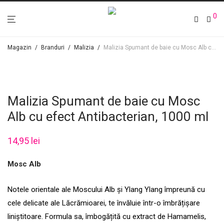
0
Magazin
/
Branduri
/
Malizia
/
Malizia Spumant de baie cu Mosc Alb cu efect Antibacterian, 1000 ml
Malizia Spumant de baie cu Mosc
Alb cu efect Antibacterian, 1000 ml
14,95
lei
Mosc Alb
Notele orientale ale Moscului Alb și Ylang Ylang împreună cu
cele delicate ale Lăcrămioarei, te învăluie într-o îmbrățișare
liniștitoare. Formula sa, îmbogățită cu extract de Hamamelis,