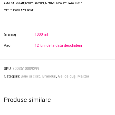
AMYL SALICYLATE, BENZYL ALCOHOL, METHYCHLOROISOTHIAZOLINONE,
METHYLISOTHIAZOLINONE.
Gramaj
1000 ml
Pao
12 luni de la data deschiderii
SKU:
8003510009299
Categorii:
Baie și corp
,
Branduri
,
Gel de duș
,
Malizia
Produse similare