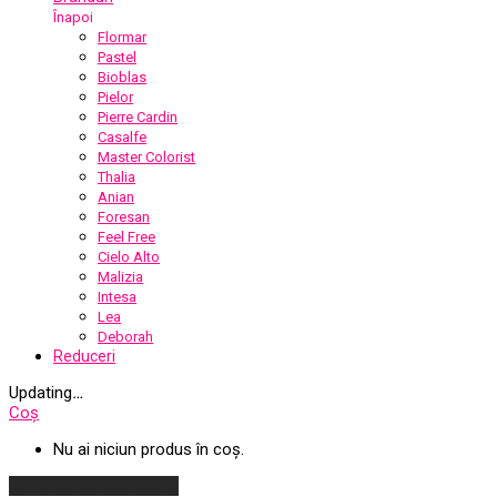
Înapoi
Flormar
Pastel
Bioblas
Pielor
Pierre Cardin
Casalfe
Master Colorist
Thalia
Anian
Foresan
Feel Free
Cielo Alto
Malizia
Intesa
Lea
Deborah
Reduceri
Updating
…
Coș
Nu ai niciun produs în coș.
Continuă cumpărăturile