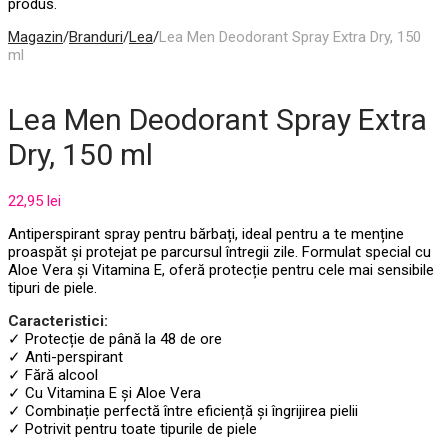
produs.
Magazin
/
Branduri
/
Lea
/
Lea Men Deodorant Spray Extra Dry, 150
ml
Lea Men Deodorant Spray Extra
Dry, 150 ml
22,95
lei
Antiperspirant spray pentru bărbați, ideal pentru a te menține
proaspăt și protejat pe parcursul întregii zile. Formulat special cu
Aloe Vera și Vitamina E, oferă protecție pentru cele mai sensibile
tipuri de piele.
Caracteristici:
✓ Protecție de până la 48 de ore
✓ Anti-perspirant
✓ Fără alcool
✓ Cu Vitamina E și Aloe Vera
✓ Combinație perfectă între eficiență și îngrijirea pielii
✓ Potrivit pentru toate tipurile de piele