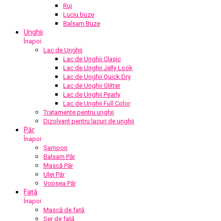
Ruj
Luciu buze
Balsam Buze
Unghii
Înapoi
Lac de Unghii
Lac de Unghii Clasic
Lac de Unghii Jelly Look
Lac de Unghii Quick Dry
Lac de Unghii Glitter
Lac de Unghii Pearly
Lac de Unghii Full Color
Tratamente pentru unghii
Dizolvant pentru lacuri de unghii
Păr
Înapoi
Șampon
Balsam Păr
Mască Păr
Ulei Păr
Vopsea Păr
Față
Înapoi
Mască de față
Ser de față