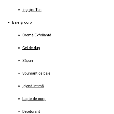
Îngrijire Ten
Baie și corp
Cremă Exfoliantă
Gel de duș
Săpun
Spumant de baie
Igienă Intimă
Lapte de corp
Deodorant