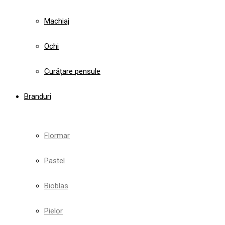
Machiaj
Ochi
Curățare pensule
Branduri
Flormar
Pastel
Bioblas
Pielor