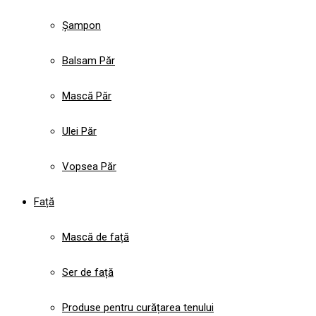
Șampon
Balsam Păr
Mască Păr
Ulei Păr
Vopsea Păr
Față
Mască de față
Ser de față
Produse pentru curățarea tenului