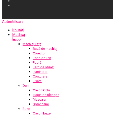
Autentificare
Noutăți
Machiaj
Înapoi
Machiaj Față
Bază de machiaj
Corector
Fond de Ten
Pudră
Fard de obraz
Iluminator
Conturare
Fixare
Ochi
Creion Ochi
Tușuri de pleoape
Mascara
Sprâncene
Buze
Creion buze