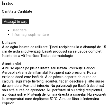
În stoc
Cantitate
Cantitate
Adaugă în coș
Descriere
Informații suplimentare
Utilizare
A se agita înainte de utilizare. Țineți recipientul la o distanță de 15
cm de axilă și pulverizați. Lăsați produsul să se usuce complet
înainte de a vă îmbrăca. Testat dermatologic.
Atenționări
A nu se aplica pe pielea iritată sau lezată. Precauții: Pericol.
Aerosol extrem de inflamabil. Recipient sub presiune: Poate
exploda dacă este încălzit. A se păstra departe de surse de
căldură, suprafețe fierbinți, scântei, flăcări deschise și alte surse
de aprindere. Fumatul interzis. Nu pulverizați pe flacără deschisă
sau altă sursă de aprindere. Nu perforați și nu ardeți recipientul,
nici după golire. Protejați de lumina directă a soarelui. Nu expuneți
la temperaturi care depășesc 50°C. A nu se lăsa la îndemâna
copiilor.