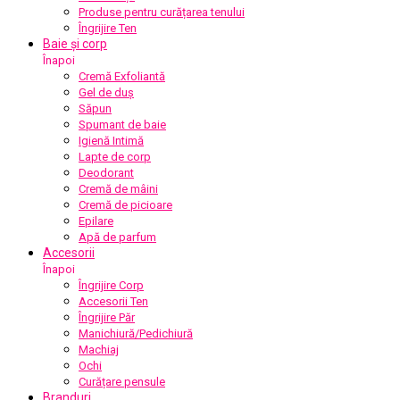
Produse pentru curățarea tenului
Îngrijire Ten
Baie și corp
Înapoi
Cremă Exfoliantă
Gel de duș
Săpun
Spumant de baie
Igienă Intimă
Lapte de corp
Deodorant
Cremă de mâini
Cremă de picioare
Epilare
Apă de parfum
Accesorii
Înapoi
Îngrijire Corp
Accesorii Ten
Îngrijire Păr
Manichiură/Pedichiură
Machiaj
Ochi
Curățare pensule
Branduri