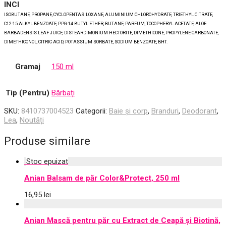
INCI
ISOBUTANE, PROPANE, CYCLOPENTASILOXANE, ALUMINIUM CHLOROHYDRATE, TRIETHYL CITRATE,
C12-15 ALKYL BENZOATE, PPG-14 BUTYL ETHER, BUTANE, PARFUM, TOCOPHERYL ACETATE, ALOE
BARBADENSIS LEAF JUICE, DISTEARDIMONIUM HECTORITE, DIMETHICONE, PROPYLENE CARBONATE,
DIMETHICONOL, CITRIC ACID, POTASSIUM SORBATE, SODIUM BENZOATE, BHT.
Gramaj
150 ml
Tip (Pentru)
Bărbați
SKU:
8410737004523
Categorii:
Baie și corp
,
Branduri
,
Deodorant
,
Lea
,
Noutăți
Produse similare
Anian Balsam de păr Color&Protect, 250 ml
16,95
lei
Anian Mască pentru păr cu Extract de Ceapă și Biotină,