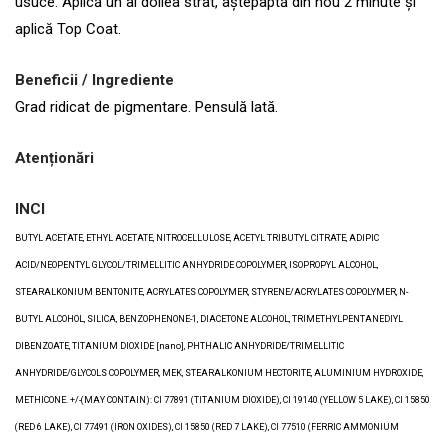
usuce. Aplică un al doilea strat, aștepaptă din nou 2 minute și
aplică Top Coat.
Beneficii / Ingrediente
Grad ridicat de pigmentare. Pensulă lată.
Atenționări
INCI
BUTYL ACETATE, ETHYL ACETATE, NITROCELLULOSE, ACETYL TRIBUTYL CITRATE, ADIPIC
ACID/NEOPENTYL GLYCOL/TRIMELLITIC ANHYDRIDE COPOLYMER, ISOPROPYL ALCOHOL,
STEARALKONIUM BENTONITE, ACRYLATES COPOLYMER, STYRENE/ACRYLATES COPOLYMER, N-
BUTYL ALCOHOL, SILICA, BENZOPHENONE-1, DIACETONE ALCOHOL, TRIMETHYLPENTANEDIYL
DIBENZOATE, TITANIUM DIOXIDE [nano], PHTHALIC ANHYDRIDE/TRIMELLITIC
ANHYDRIDE/GLYCOLS COPOLYMER, MEK, STEARALKONIUM HECTORITE, ALUMINIUM HYDROXIDE,
METHICONE. +/-(MAY CONTAIN): CI 77891 (TITANIUM DIOXIDE), CI 19140 (YELLOW 5 LAKE), CI 15850
(RED 6 LAKE), CI 77491 (IRON OXIDES), CI 15850 (RED 7 LAKE), CI 77510 (FERRIC AMMONIUM