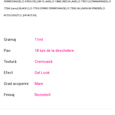
FERROCYANIDE), CI 47005 (YELLOW 10 LAKE), CI 15880 (RED 34 LAKE), CI 77007 (ULTRAMARINES), CI
77266 [nano] (BLACK 2), CI 77510 (FERRIC FERROCYANIDE), CI 77000 (ALUMINUM POWDER), CI
60725 (VIOLET 2). [0414072.03]
Gramaj
11ml
Pao
18 luni de la deschidere
Textură
Cremoasă
Efect
Gel Look
Grad acoperire
Mare
Finisaj
Rezistent