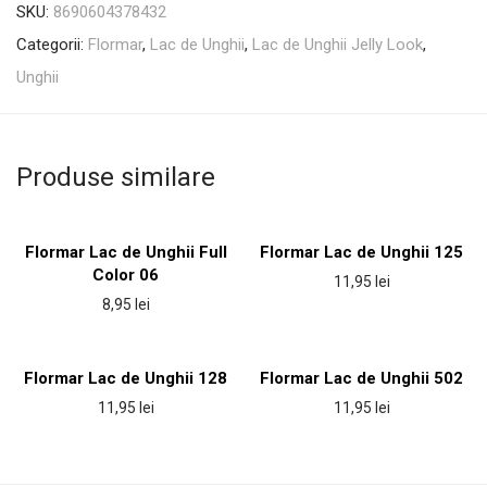
SKU:
8690604378432
Categorii:
Flormar
,
Lac de Unghii
,
Lac de Unghii Jelly Look
,
Unghii
Produse similare
Flormar Lac de Unghii Full
Flormar Lac de Unghii 125
Color 06
11,95
lei
8,95
lei
Flormar Lac de Unghii 128
Flormar Lac de Unghii 502
11,95
lei
11,95
lei