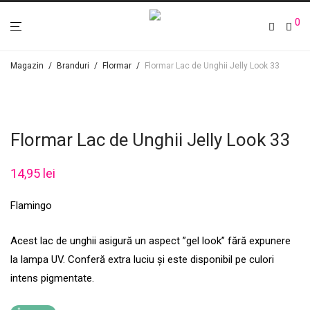
0
Magazin
/
Branduri
/
Flormar
/
Flormar Lac de Unghii Jelly Look 33
Flormar Lac de Unghii Jelly Look 33
14,95
lei
Flamingo
Acest lac de unghii asigură un aspect ”gel look” fără expunere
la lampa UV. Conferă extra luciu și este disponibil pe culori
intens pigmentate.