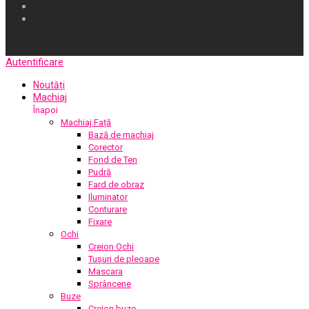
Autentificare
Noutăți
Machiaj
Înapoi
Machiaj Față
Bază de machiaj
Corector
Fond de Ten
Pudră
Fard de obraz
Iluminator
Conturare
Fixare
Ochi
Creion Ochi
Tușuri de pleoape
Mascara
Sprâncene
Buze
Creion buze