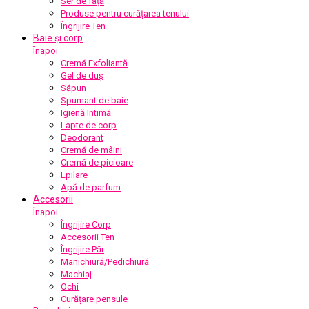
Ser de față
Produse pentru curățarea tenului
Îngrijire Ten
Baie și corp
Înapoi
Cremă Exfoliantă
Gel de duș
Săpun
Spumant de baie
Igienă Intimă
Lapte de corp
Deodorant
Cremă de mâini
Cremă de picioare
Epilare
Apă de parfum
Accesorii
Înapoi
Îngrijire Corp
Accesorii Ten
Îngrijire Păr
Manichiură/Pedichiură
Machiaj
Ochi
Curățare pensule