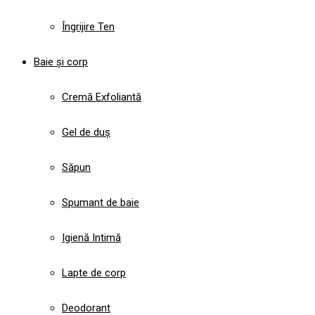
Îngrijire Ten
Baie și corp
Cremă Exfoliantă
Gel de duș
Săpun
Spumant de baie
Igienă Intimă
Lapte de corp
Deodorant