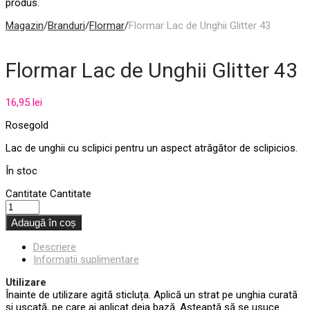
produs.
Magazin
/
Branduri
/
Flormar
/
Flormar Lac de Unghii Glitter 43
Flormar Lac de Unghii Glitter 43
16,95
lei
Rosegold
Lac de unghii cu sclipici pentru un aspect atrăgător de sclipicios.
În stoc
Cantitate
Cantitate
Adaugă în coș
Descriere
Informații suplimentare
Utilizare
Înainte de utilizare agită sticluța. Aplică un strat pe unghia curată
și uscată, pe care ai aplicat deja bază. Așteaptă să se usuce.