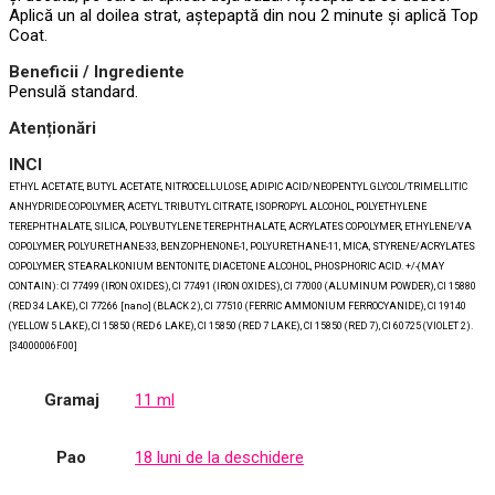
Aplică un al doilea strat, aștepaptă din nou 2 minute și aplică Top
Coat.
Beneficii / Ingrediente
Pensulă standard.
Atenționări
INCI
ETHYL ACETATE, BUTYL ACETATE, NITROCELLULOSE, ADIPIC ACID/NEOPENTYL GLYCOL/TRIMELLITIC
ANHYDRIDE COPOLYMER, ACETYL TRIBUTYL CITRATE, ISOPROPYL ALCOHOL, POLYETHYLENE
TEREPHTHALATE, SILICA, POLYBUTYLENE TEREPHTHALATE, ACRYLATES COPOLYMER, ETHYLENE/VA
COPOLYMER, POLYURETHANE-33, BENZOPHENONE-1, POLYURETHANE-11, MICA, STYRENE/ACRYLATES
COPOLYMER, STEARALKONIUM BENTONITE, DIACETONE ALCOHOL, PHOSPHORIC ACID. +/-(MAY
CONTAIN): CI 77499 (IRON OXIDES), CI 77491 (IRON OXIDES), CI 77000 (ALUMINUM POWDER), CI 15880
(RED 34 LAKE), CI 77266 [nano] (BLACK 2), CI 77510 (FERRIC AMMONIUM FERROCYANIDE), CI 19140
(YELLOW 5 LAKE), CI 15850 (RED 6 LAKE), CI 15850 (RED 7 LAKE), CI 15850 (RED 7), CI 60725 (VIOLET 2).
[34000006F.00]
Gramaj
11 ml
Pao
18 luni de la deschidere