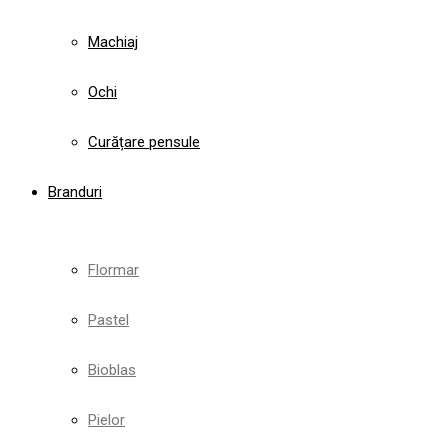
Machiaj
Ochi
Curățare pensule
Branduri
Flormar
Pastel
Bioblas
Pielor