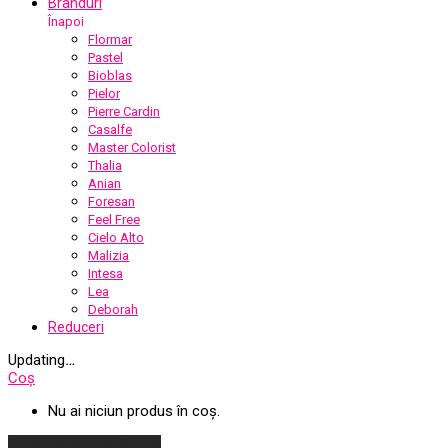
Branduri
Înapoi
Flormar
Pastel
Bioblas
Pielor
Pierre Cardin
Casalfe
Master Colorist
Thalia
Anian
Foresan
Feel Free
Cielo Alto
Malizia
Intesa
Lea
Deborah
Reduceri
Updating
…
Coș
Nu ai niciun produs în coș.
Continuă cumpărăturile