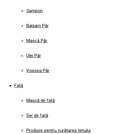
Șampon
Balsam Păr
Mască Păr
Ulei Păr
Vopsea Păr
Față
Mască de față
Ser de față
Produse pentru curățarea tenului