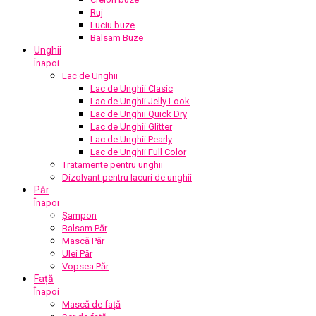
Ruj
Luciu buze
Balsam Buze
Unghii
Înapoi
Lac de Unghii
Lac de Unghii Clasic
Lac de Unghii Jelly Look
Lac de Unghii Quick Dry
Lac de Unghii Glitter
Lac de Unghii Pearly
Lac de Unghii Full Color
Tratamente pentru unghii
Dizolvant pentru lacuri de unghii
Păr
Înapoi
Șampon
Balsam Păr
Mască Păr
Ulei Păr
Vopsea Păr
Față
Înapoi
Mască de față