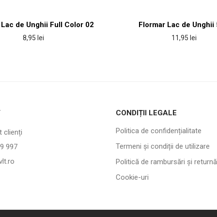
 Lac de Unghii Full Color 02
Flormar Lac de Unghii
8,95
lei
11,95
lei
T
CONDIȚII LEGALE
Politica de confidențialitate
 clienți
Termeni și condiții de utilizare
9 997
lt.ro
Politică de rambursări și returnă
Cookie-uri