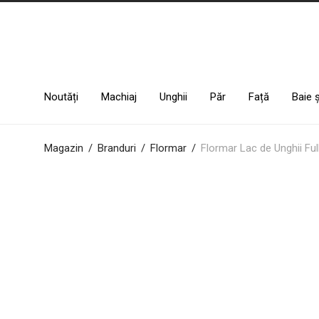
Noutăți
Machiaj
Unghii
Păr
Față
Baie 
Magazin
/
Branduri
/
Flormar
/
Flormar Lac de Unghii Ful