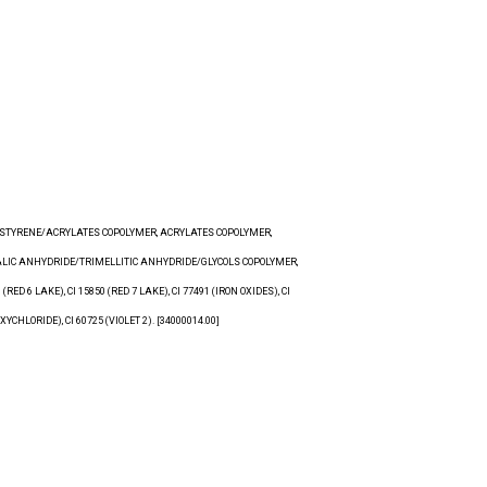
L, STYRENE/ACRYLATES COPOLYMER, ACRYLATES COPOLYMER,
HALIC ANHYDRIDE/TRIMELLITIC ANHYDRIDE/GLYCOLS COPOLYMER,
6 LAKE), CI 15850 (RED 7 LAKE), CI 77491 (IRON OXIDES), CI
CHLORIDE), CI 60725 (VIOLET 2). [34000014.00]