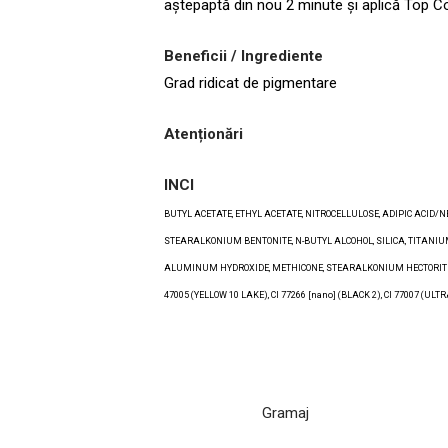
aștepaptă din nou 2 minute și aplică Top C
Beneficii / Ingrediente
Grad ridicat de pigmentare
Atenționări
INCI
BUTYL ACETATE, ETHYL ACETATE, NITROCELLULOSE, ADIPIC ACID/
STEARALKONIUM BENTONITE, N-BUTYL ALCOHOL, SILICA, TITANIU
ALUMINUM HYDROXIDE, METHICONE, STEARALKONIUM HECTORITE, BENZO
47005 (YELLOW 10 LAKE), CI 77266 [nano] (BLACK 2), CI 77007 (U
Gramaj