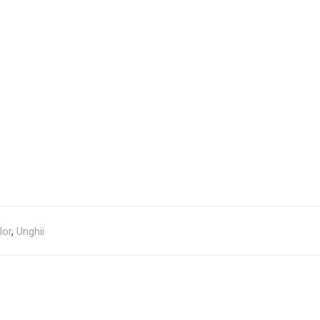
lor
,
Unghii