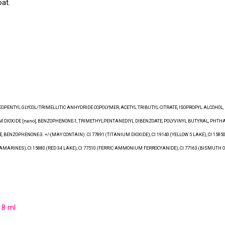
oat.
NEOPENTYL GLYCOL/TRIMELLITIC ANHYDRIDE COPOLYMER, ACETYL TRIBUTYL CITRATE, ISOPROPYL ALCOHO
M DIOXIDE [nano], BENZOPHENONE-1, TRIMETHYLPENTANEDIYL DIBENZOATE, POLYVINYL BUTYRAL, PHT
PHENONE-3. +/-(MAY CONTAIN): CI 77891 (TITANIUM DIOXIDE), CI 19140 (YELLOW 5 LAKE), CI 15850 (RED 
LTRAMARINES), CI 15880 (RED 34 LAKE), CI 77510 (FERRIC AMMONIUM FERROCYANIDE), CI 77163 (BISMUTH OXY
8 ml