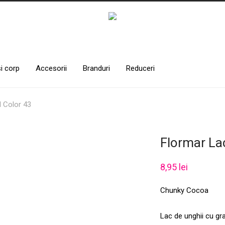
și corp
Accesorii
Branduri
Reduceri
l Color 43
Flormar Lac
8,95
lei
Chunky Cocoa
Lac de unghii cu gra