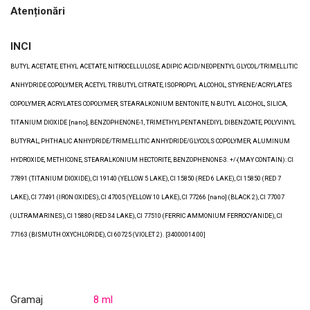
Atenționări
INCI
BUTYL ACETATE, ETHYL ACETATE, NITROCELLULOSE, ADIPIC ACID/NEOPENTYL GLYCOL/TRIMELLITIC
ANHYDRIDE COPOLYMER, ACETYL TRIBUTYL CITRATE, ISOPROPYL ALCOHOL, STYRENE/ACRYLATES
COPOLYMER, ACRYLATES COPOLYMER, STEARALKONIUM BENTONITE, N-BUTYL ALCOHOL, SILICA,
TITANIUM DIOXIDE [nano], BENZOPHENONE-1, TRIMETHYLPENTANEDIYL DIBENZOATE, POLYVINYL
BUTYRAL, PHTHALIC ANHYDRIDE/TRIMELLITIC ANHYDRIDE/GLYCOLS COPOLYMER, ALUMINUM
HYDROXIDE, METHICONE, STEARALKONIUM HECTORITE, BENZOPHENONE-3. +/-(MAY CONTAIN): CI
77891 (TITANIUM DIOXIDE), CI 19140 (YELLOW 5 LAKE), CI 15850 (RED 6 LAKE), CI 15850 (RED 7
LAKE), CI 77491 (IRON OXIDES), CI 47005 (YELLOW 10 LAKE), CI 77266 [nano] (BLACK 2), CI 77007
(ULTRAMARINES), CI 15880 (RED 34 LAKE), CI 77510 (FERRIC AMMONIUM FERROCYANIDE), CI
77163 (BISMUTH OXYCHLORIDE), CI 60725 (VIOLET 2). [34000014.00]
Gramaj
8 ml