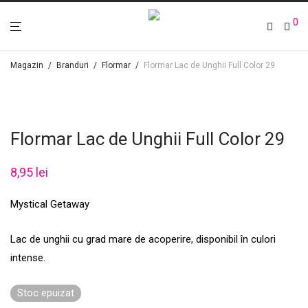
0
Magazin
/
Branduri
/
Flormar
/
Flormar Lac de Unghii Full Color 29
Flormar Lac de Unghii Full Color 29
8,95
lei
Mystical Getaway
Lac de unghii cu grad mare de acoperire, disponibil în culori
intense.
Stoc epuizat