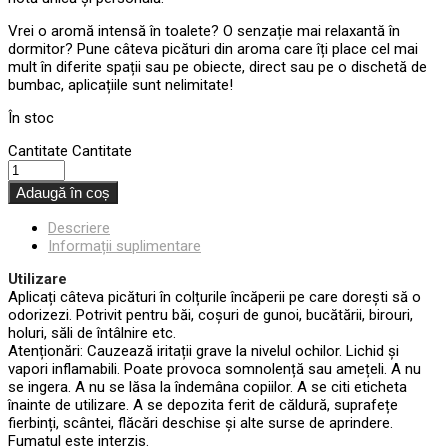
Vrei o aromă intensă în toalete? O senzație mai relaxantă în
dormitor? Pune câteva picături din aroma care îți place cel mai
mult în diferite spații sau pe obiecte, direct sau pe o dischetă de
bumbac, aplicațiile sunt nelimitate!
În stoc
Cantitate
Cantitate
Adaugă în coș
Descriere
Informații suplimentare
Utilizare
Aplicați câteva picături în colțurile încăperii pe care dorești să o
odorizezi. Potrivit pentru băi, coșuri de gunoi, bucătării, birouri,
holuri, săli de întâlnire etc.
Atenționări: Cauzează iritații grave la nivelul ochilor. Lichid și
vapori inflamabili. Poate provoca somnolență sau amețeli. A nu
se ingera. A nu se lăsa la îndemâna copiilor. A se citi eticheta
înainte de utilizare. A se depozita ferit de căldură, suprafețe
fierbinți, scântei, flăcări deschise și alte surse de aprindere.
Fumatul este interzis.