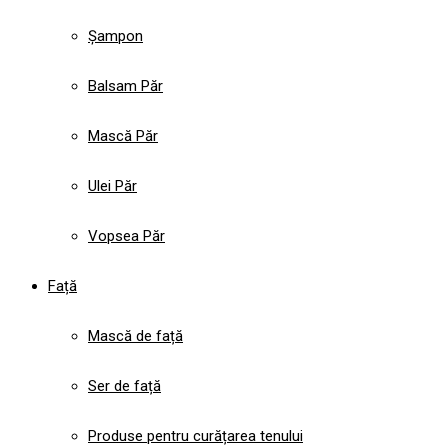
Șampon
Balsam Păr
Mască Păr
Ulei Păr
Vopsea Păr
Față
Mască de față
Ser de față
Produse pentru curățarea tenului