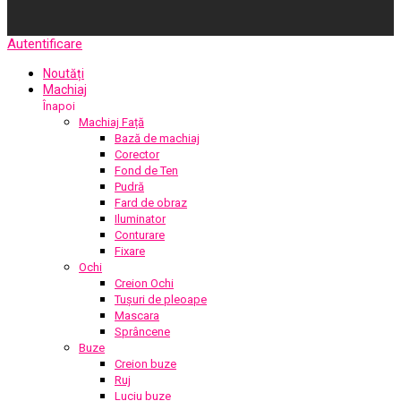
Autentificare
Noutăți
Machiaj
Înapoi
Machiaj Față
Bază de machiaj
Corector
Fond de Ten
Pudră
Fard de obraz
Iluminator
Conturare
Fixare
Ochi
Creion Ochi
Tușuri de pleoape
Mascara
Sprâncene
Buze
Creion buze
Ruj
Luciu buze