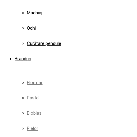
Machiaj
Ochi
Curățare pensule
Branduri
Flormar
Pastel
Bioblas
Pielor