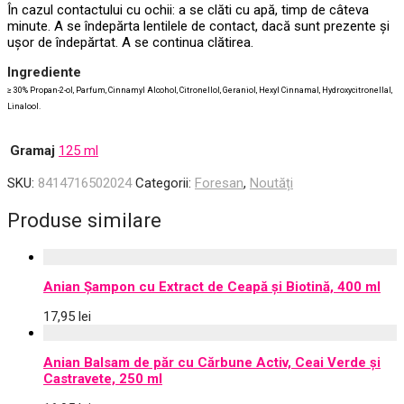
În cazul contactului cu ochii: a se clăti cu apă, timp de câteva
minute. A se îndepărta lentilele de contact, dacă sunt prezente și
ușor de îndepărtat. A se continua clătirea.
Ingrediente
≥ 30% Propan-2-ol, Parfum, Cinnamyl Alcohol, Citronellol, Geraniol, Hexyl Cinnamal, Hydroxycitronellal,
Linalool.
Gramaj
125 ml
SKU:
8414716502024
Categorii:
Foresan
,
Noutăți
Produse similare
Anian Șampon cu Extract de Ceapă și Biotină, 400 ml
17,95
lei
Anian Balsam de păr cu Cărbune Activ, Ceai Verde și
Castravete, 250 ml