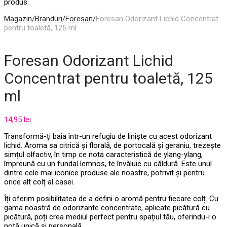
produs.
Magazin
/
Branduri
/
Foresan
/
Foresan Odorizant Lichid Concentrat
pentru toaletă, 125 ml
Foresan Odorizant Lichid
Concentrat pentru toaletă, 125
ml
14,95
lei
Transformă-ți baia într-un refugiu de liniște cu acest odorizant
lichid. Aroma sa citrică și florală, de portocală și geraniu, trezește
simțul olfactiv, în timp ce nota caracteristică de ylang-ylang,
împreună cu un fundal lemnos, te învăluie cu căldură. Este unul
dintre cele mai iconice produse ale noastre, potrivit și pentru
orice alt colț al casei.
Îți oferim posibilitatea de a defini o aromă pentru fiecare colț. Cu
gama noastră de odorizante concentrate, aplicate picătură cu
picătură, poți crea mediul perfect pentru spațiul tău, oferindu-i o
notă unică și personală.