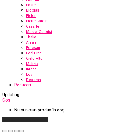
Pastel
Bioblas
Pielor
Pierre Cardin
Casalfe
Master Colorist
Thalia
Anian
Foresan
Feel Free
Cielo Alto
Malizia
Intesa
Lea
Deborah
Reduceri
Updating
…
Coș
Nu ai niciun produs în coș.
Continuă cumpărăturile