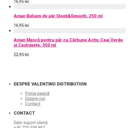
16,95
lei
Anian Balsam de păr Sleek&Smooth, 250 ml
16,95
lei
Anian Mască pentru păr cu Cărbune Activ, Ceai Verde
și Castravete, 350 ml
22,95
lei
DESPRE VALENTINO DISTRIBUTION
Prima pagină
Despre noi
Contact
CONTACT
Date suport clienți
+40 720 539 997