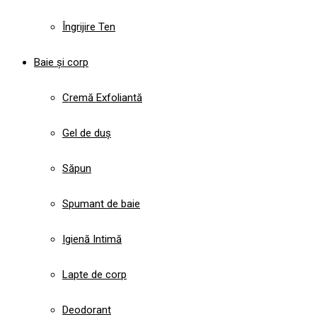
Îngrijire Ten
Baie și corp
Cremă Exfoliantă
Gel de duș
Săpun
Spumant de baie
Igienă Intimă
Lapte de corp
Deodorant