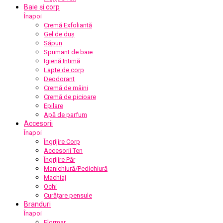
Baie și corp
Înapoi
Cremă Exfoliantă
Gel de duș
Săpun
Spumant de baie
Igienă Intimă
Lapte de corp
Deodorant
Cremă de mâini
Cremă de picioare
Epilare
Apă de parfum
Accesorii
Înapoi
Îngrijire Corp
Accesorii Ten
Îngrijire Păr
Manichiură/Pedichiură
Machiaj
Ochi
Curățare pensule
Branduri
Înapoi
Flormar