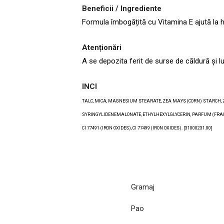
Beneficii / Ingrediente
Formula îmbogățită cu Vitamina E ajută la hi
Atenționări
A se depozita ferit de surse de căldură și 
INCI
TALC, MICA, MAGNESIUM STEARATE, ZEA MAYS (CORN) STARCH, Z
SYRINGYLIDENEMALONATE, ETHYLHEXYLGLYCERIN, PARFUM (FRAGRAN
CI 77491 (IRON OXIDES), CI 77499 (IRON OXIDES). [31000231.00]
Gramaj
Pao