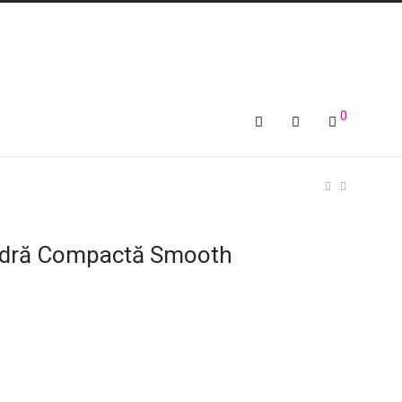
0
udră Compactă Smooth