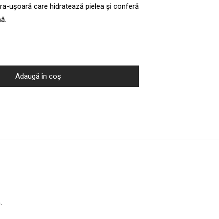
a-ușoară care hidratează pielea și conferă
ă.
Adaugă în coș
.