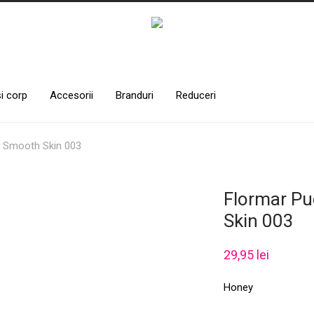
și corp
Accesorii
Branduri
Reduceri
 Smooth Skin 003
Flormar P
Skin 003
29,95
lei
Honey