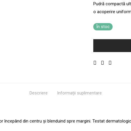
Pudră compactă ultr
o acoperire uniform
În stoc
Descriere
Informații suplimentare
tor începând din centru și blenduind spre margini. Testat dermatologic