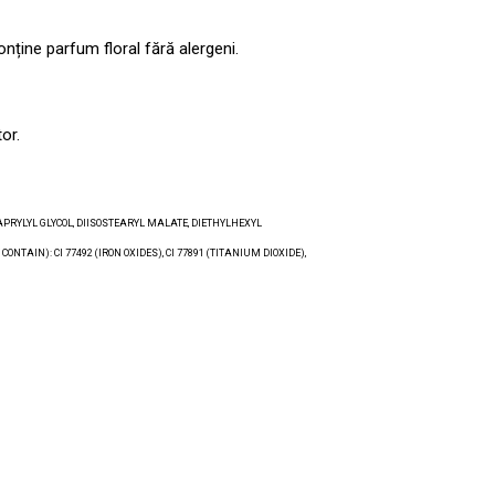
nține parfum floral fără alergeni.
or.
PRYLYL GLYCOL, DIISOSTEARYL MALATE, DIETHYLHEXYL
AIN): CI 77492 (IRON OXIDES), CI 77891 (TITANIUM DIOXIDE),