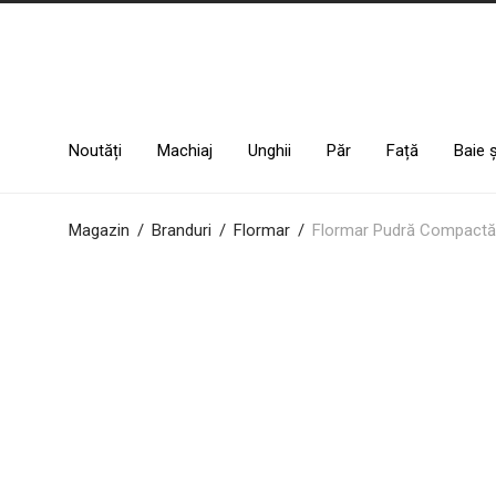
Noutăți
Machiaj
Unghii
Păr
Față
Baie 
Magazin
/
Branduri
/
Flormar
/
Flormar Pudră Compactă