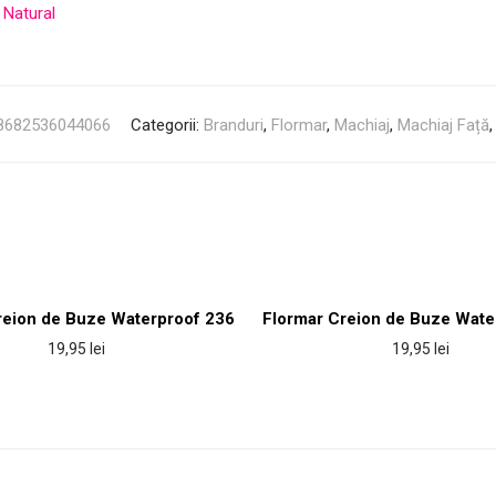
Natural
8682536044066
Categorii:
Branduri
,
Flormar
,
Machiaj
,
Machiaj Față
reion de Buze Waterproof 236
Flormar Creion de Buze Wate
19,95
lei
19,95
lei