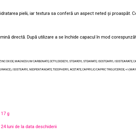
dratarea pielii, iar textura sa conferă un aspect neted și proaspăt. Co
lumină directă. După utilizare a se închide capacul în mod corespunzăt
INC OXIDE, MAGNESIUM CARBONATE, OCTYLDODECYL STEAROYL STEARATE, ISOSTEARYL ISOSTEARATE, CA
CE), ISOSTEARYL NEOPENTANOATE, TOCOPHERYL ACETATE, CAPRYLIC/CAPRIC TRIGLYCERIDE, +/-(MAY CONT
17 g
24 luni de la data deschiderii