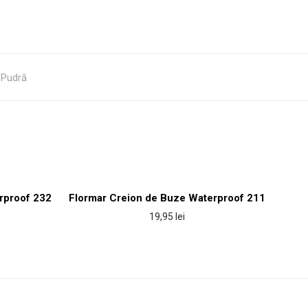
,
Pudră
rproof 232
Flormar Creion de Buze Waterproof 211
19,95
lei