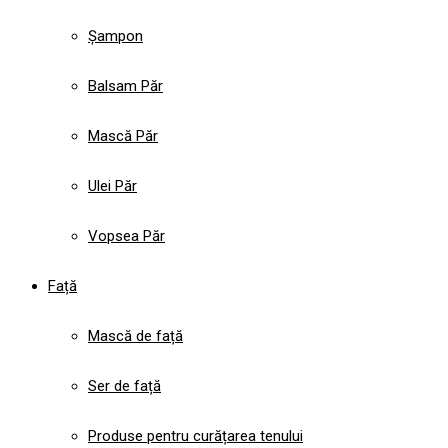
Șampon
Balsam Păr
Mască Păr
Ulei Păr
Vopsea Păr
Față
Mască de față
Ser de față
Produse pentru curățarea tenului