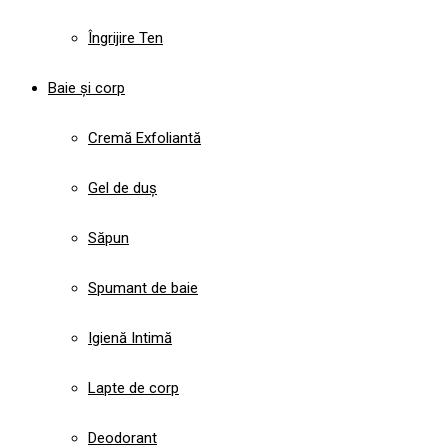
Îngrijire Ten
Baie și corp
Cremă Exfoliantă
Gel de duș
Săpun
Spumant de baie
Igienă Intimă
Lapte de corp
Deodorant