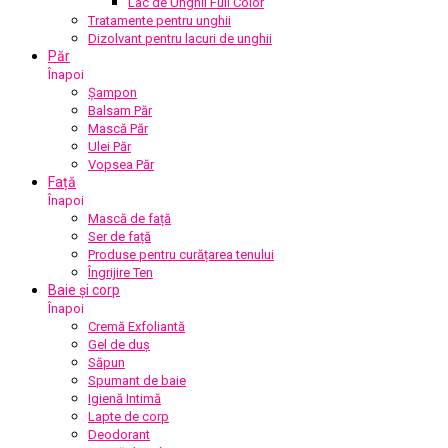
Lac de Unghii Full Color
Tratamente pentru unghii
Dizolvant pentru lacuri de unghii
Păr
Înapoi
Șampon
Balsam Păr
Mască Păr
Ulei Păr
Vopsea Păr
Față
Înapoi
Mască de față
Ser de față
Produse pentru curățarea tenului
Îngrijire Ten
Baie și corp
Înapoi
Cremă Exfoliantă
Gel de duș
Săpun
Spumant de baie
Igienă Intimă
Lapte de corp
Deodorant