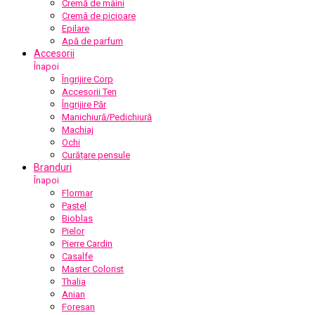
Cremă de mâini
Cremă de picioare
Epilare
Apă de parfum
Accesorii
Înapoi
Îngrijire Corp
Accesorii Ten
Îngrijire Păr
Manichiură/Pedichiură
Machiaj
Ochi
Curățare pensule
Branduri
Înapoi
Flormar
Pastel
Bioblas
Pielor
Pierre Cardin
Casalfe
Master Colorist
Thalia
Anian
Foresan