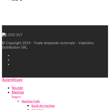
© Copyright 2024 - Toate drepturile rezervate - Valentino
Distribution SRL
Autentificare
Noutăți
Machiaj
Înapoi
Machiaj Față
Bază de machiaj