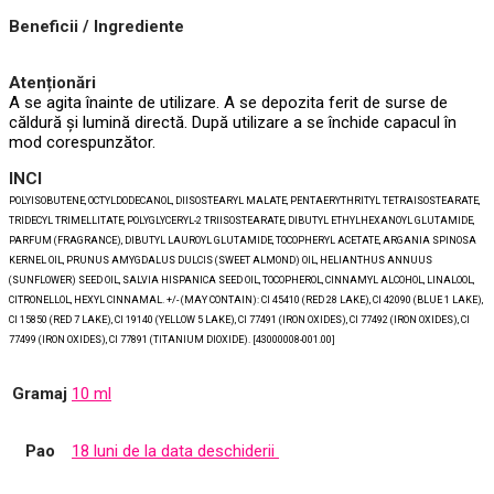
Beneficii / Ingrediente
Atenționări
A se agita înainte de utilizare. A se depozita ferit de surse de
căldură și lumină directă. După utilizare a se închide capacul în
mod corespunzător.
INCI
POLYISOBUTENE, OCTYLDODECANOL, DIISOSTEARYL MALATE, PENTAERYTHRITYL TETRAISOSTEARATE,
TRIDECYL TRIMELLITATE, POLYGLYCERYL-2 TRIISOSTEARATE, DIBUTYL ETHYLHEXANOYL GLUTAMIDE,
PARFUM (FRAGRANCE), DIBUTYL LAUROYL GLUTAMIDE, TOCOPHERYL ACETATE, ARGANIA SPINOSA
KERNEL OIL, PRUNUS AMYGDALUS DULCIS (SWEET ALMOND) OIL, HELIANTHUS ANNUUS
(SUNFLOWER) SEED OIL, SALVIA HISPANICA SEED OIL, TOCOPHEROL, CINNAMYL ALCOHOL, LINALOOL,
CITRONELLOL, HEXYL CINNAMAL. +/- (MAY CONTAIN): CI 45410 (RED 28 LAKE), CI 42090 (BLUE 1 LAKE),
CI 15850 (RED 7 LAKE), CI 19140 (YELLOW 5 LAKE), CI 77491 (IRON OXIDES), CI 77492 (IRON OXIDES), CI
77499 (IRON OXIDES), CI 77891 (TITANIUM DIOXIDE). [43000008-001.00]
Gramaj
10 ml
Pao
18 luni de la data deschiderii