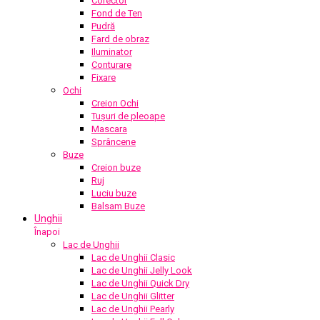
Corector
Fond de Ten
Pudră
Fard de obraz
Iluminator
Conturare
Fixare
Ochi
Creion Ochi
Tușuri de pleoape
Mascara
Sprâncene
Buze
Creion buze
Ruj
Luciu buze
Balsam Buze
Unghii
Înapoi
Lac de Unghii
Lac de Unghii Clasic
Lac de Unghii Jelly Look
Lac de Unghii Quick Dry
Lac de Unghii Glitter
Lac de Unghii Pearly