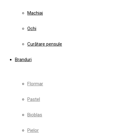
Machiaj
Ochi
Curățare pensule
Branduri
Flormar
Pastel
Bioblas
Pielor