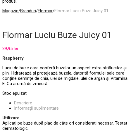
produs.
Magazin
/
Branduri
/
Flormar
/
Flormar Luciu Buze Juicy 01
Flormar Luciu Buze Juicy 01
39,95
lei
Raspberry
Luciu de buze care conferă buzelor un aspect extra strălucitor și
plin. Hidratează și protejează buzele, datorită formulei sale care
conține semințe de chia, ulei de migdale, ulei de argan și Vitamina
E. Cu aromă de zmeură.
Stoc epuizat
Descriere
Informații suplimentare
Utilizare
Aplicați pe buze după plac de câte ori considerați necesar. Testat
dermatologic.