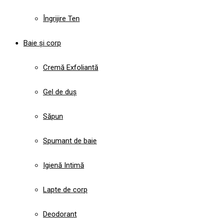
Îngrijire Ten
Baie și corp
Cremă Exfoliantă
Gel de duș
Săpun
Spumant de baie
Igienă Intimă
Lapte de corp
Deodorant