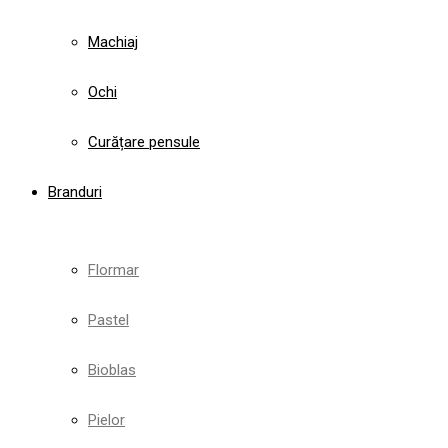
Machiaj
Ochi
Curățare pensule
Branduri
Flormar
Pastel
Bioblas
Pielor