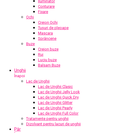
Iluminator
Conturare
Fixare
Ochi
Creion Ochi
Tușuri de pleoape
Mascara
Sprâncene
Buze
Creion buze
Ruj
Luciu buze
Balsam Buze
Unghii
Înapoi
Lac de Unghii
Lac de Unghii Clasic
Lac de Unghii Jelly Look
Lac de Unghii Quick Dry
Lac de Unghii Glitter
Lac de Unghii Pearly
Lac de Unghii Full Color
Tratamente pentru unghii
Dizolvant pentru lacuri de unghii
Păr