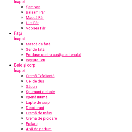
Înapoi
Șampon
Balsam Păr
Mască Păr
Ulei Păr
Vopsea Păr
Față
Înapoi
Mască de față
Ser de față
Produse pentru curățarea tenului
Îngrijire Ten
Baie și corp
Înapoi
Cremă Exfoliantă
Gel de duș
Săpun
Spumant de baie
Igienă Intimă
Lapte de corp
Deodorant
Cremă de mâini
Cremă de picioare
Epilare
Apă de parfum