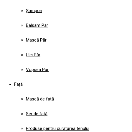
Șampon
Balsam Păr
Mască Păr
Ulei Păr
Vopsea Păr
Față
Mască de față
Ser de față
Produse pentru curățarea tenului