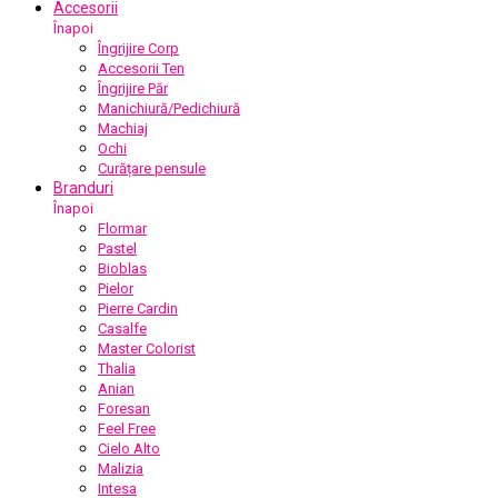
Accesorii
Înapoi
Îngrijire Corp
Accesorii Ten
Îngrijire Păr
Manichiură/Pedichiură
Machiaj
Ochi
Curățare pensule
Branduri
Înapoi
Flormar
Pastel
Bioblas
Pielor
Pierre Cardin
Casalfe
Master Colorist
Thalia
Anian
Foresan
Feel Free
Cielo Alto
Malizia
Intesa