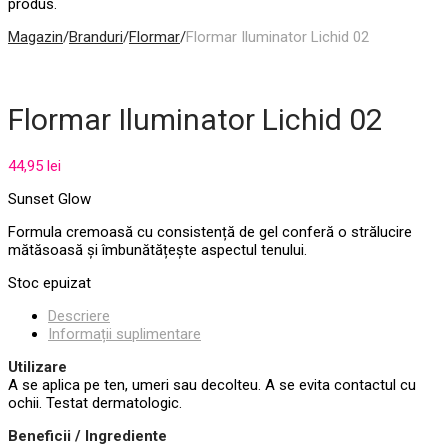
produs.
Magazin
/
Branduri
/
Flormar
/
Flormar Iluminator Lichid 02
Flormar Iluminator Lichid 02
44,95
lei
Sunset Glow
Formula cremoasă cu consistență de gel conferă o strălucire
mătăsoasă și îmbunătățește aspectul tenului.
Stoc epuizat
Descriere
Informații suplimentare
Utilizare
A se aplica pe ten, umeri sau decolteu. A se evita contactul cu
ochii. Testat dermatologic.
Beneficii / Ingrediente