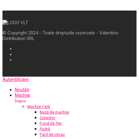
© Copyright 2024 - Toate drepturile rezervate - Valentino
Distribution SRL
Autentificare
Noutăți
Machiaj
Înapoi
Machiaj Față
Bază de machiaj
Corector
Fond de Ten
Pudră
Fard de obraz