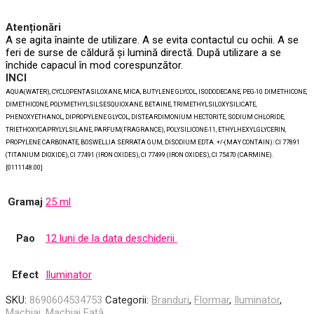
Atenționări
A se agita înainte de utilizare. A se evita contactul cu ochii. A se
feri de surse de căldură și lumină directă. După utilizare a se
închide capacul în mod corespunzător.
INCI
AQUA(WATER), CYCLOPENTASILOXANE, MICA, BUTYLENE GLYCOL, ISODODECANE, PEG-10 DIMETHICONE,
DIMETHICONE, POLYMETHYLSILSESQUIOXANE, BETAINE, TRIMETHYLSILOXYSILICATE,
PHENOXYETHANOL, DIPROPYLENE GLYCOL, DISTEARDIMONIUM HECTORITE, SODIUM CHLORIDE,
TRIETHOXYCAPRYLYLSILANE, PARFUM(FRAGRANCE), POLYSILICONE-11, ETHYLHEXYLGLYCERIN,
PROPYLENE CARBONATE, BOSWELLIA SERRATA GUM, DISODIUM EDTA. +/-(MAY CONTAIN): CI 77891
(TITANIUM DIOXIDE), CI 77491 (IRON OXIDES), CI 77499 (IRON OXIDES), CI 75470 (CARMINE).
[0111148.00]
Gramaj
25 ml
Pao
12 luni de la data deschiderii
Efect
Iluminator
SKU:
8690604534753
Categorii:
Branduri
,
Flormar
,
Iluminator
,
Machiaj
,
Machiaj Față