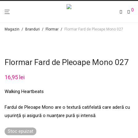
0
Magazin
/
Branduri
/
Flormar
/
Flormar Fard de Pleoape Mono 027
Flormar Fard de Pleoape Mono 027
16,95
lei
Walking Heartbeats
Fardul de Pleoape Mono are o textură catifelată care aderă cu
ușurință și asigură o nuanțare pură și intensă.
Stoc epuizat