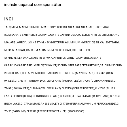
închide capacul corespunzător.
INCI
TALC, MICA, MAGNESIUM STEARATE, OCTYLDODECYL STEAROYL STEARATE, ISOSTEARYL
ISOSTEARATE, SYNTHETIC FLUORPHLOGOPITE, CAPRYLYL GLYCOL, BORON NITRIDE, DIISOSTEARYL
MALATE, LAUROYL LYSINE, ETHYLHEXYLGLYCERIN, ALUMINUM HYDROXIDE, SILICA, ISOSTEARYL
NEOPENTANOATE, CALCIUM ALUMINUM BOROSILICATE, DIETHYLHEXYL
SYRINGYLIDENEMALONATE, TRIETHOXYCAPRYLYLSILANE, TOCOPHERYL ACETATE,
CAPRYLIC/CAPRIC TRIGLYCERIDE, TIN OXIDE, SODIUM STEARATE, CETEARETH-20, CALCIUM SODIUM
BOROSILICATE, CETEARYL ALCOHOL, CALCIUM CHLORIDE. +/-(MAY CONTAIN): CI 77491 (IRON
OXIDES), CI 77891 (TITANIUM DIOXIDE), CI 77499 (IRON OXIDES), CI 77007 (ULTRAMARINES), CI
77492 (IRON OXIDES), CI 19140 (YELLOW 5 LAKE), CI 77400 (COPPER POWDER), CI 42090 (BLUE 1
LAKE), CI 15850 (RED 6), CI 15850 (RED 7 LAKE), CI 15880 (RED 34), CI 45410 (RED 28 LAKE), CI 15850
(RED 6 LAKE), CI 77742 (MANGANESE VIOLET), CI 77510 (FERRIC AMMONIUM FERROCYANIDE), CI
75470 (CARMINE), CI 77510 (FERRIC FERROCYANIDE). [32000155.00]