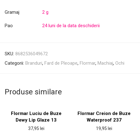
Gramaj
2 g
Pao
24 luni de la data deschiderii
SKU:
8682536049672
Categorii:
Branduri
,
Fard de Pleoape
,
Flormar
,
Machiaj
,
Ochi
Produse similare
Flormar Luciu de Buze
Flormar Creion de Buze
Dewy Lip Glaze 13
Waterproof 237
37,95
lei
19,95
lei