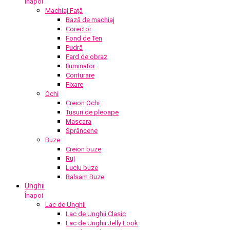
Înapoi
Machiaj Față
Bază de machiaj
Corector
Fond de Ten
Pudră
Fard de obraz
Iluminator
Conturare
Fixare
Ochi
Creion Ochi
Tușuri de pleoape
Mascara
Sprâncene
Buze
Creion buze
Ruj
Luciu buze
Balsam Buze
Unghii
Înapoi
Lac de Unghii
Lac de Unghii Clasic
Lac de Unghii Jelly Look