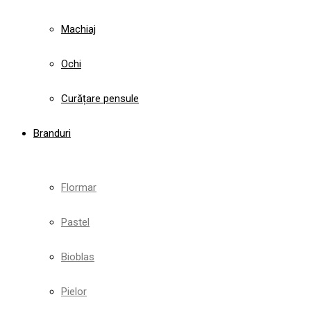
Machiaj
Ochi
Curățare pensule
Branduri
Flormar
Pastel
Bioblas
Pielor