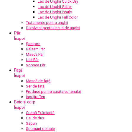
Lac de Unghii Quick Dry
Lac de Unghii Glitter
Lac de Unghii Pearly
Lac de Unghii Full Color
Tratamente pentru unghii
Dizolvant pentru lacuri de unghii
Păr
Înapoi
Șampon
Balsam Păr
Mască Păr
Ulei Păr
Vopsea Păr
Față
Înapoi
Mască de față
Ser de față
Produse pentru curățarea tenului
Îngrijire Ten
Baie și corp
Înapoi
Cremă Exfoliantă
Gel de duș
Săpun
Spumant de baie