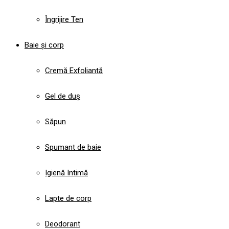
Îngrijire Ten
Baie și corp
Cremă Exfoliantă
Gel de duș
Săpun
Spumant de baie
Igienă Intimă
Lapte de corp
Deodorant