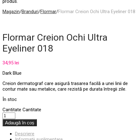
produs.
Magazin
/
Branduri
/
Flormar
/
Flormar Creion Ochi Ultra Eyeliner 018
Flormar Creion Ochi Ultra
Eyeliner 018
34,95
lei
Dark Blue
Creion dermatograf care asigură trasarea facilă a unei linii de
contur mate sau metalice, care rezistă pe durata întregii zile.
În stoc
Cantitate
Cantitate
Adaugă în coș
Descriere
Informații suplimentare