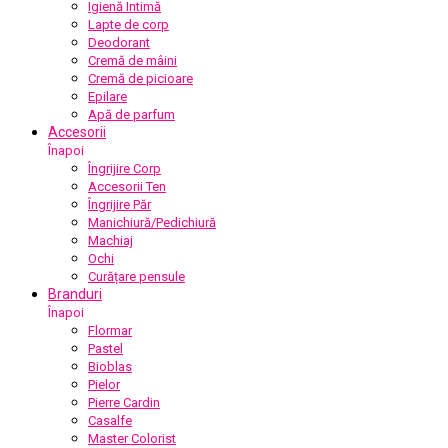
Igienă Intimă
Lapte de corp
Deodorant
Cremă de mâini
Cremă de picioare
Epilare
Apă de parfum
Accesorii
Înapoi
Îngrijire Corp
Accesorii Ten
Îngrijire Păr
Manichiură/Pedichiură
Machiaj
Ochi
Curățare pensule
Branduri
Înapoi
Flormar
Pastel
Bioblas
Pielor
Pierre Cardin
Casalfe
Master Colorist