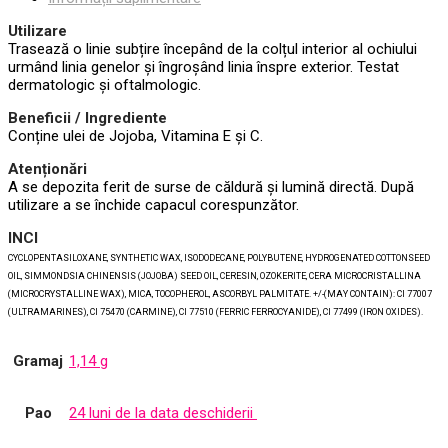
Utilizare
Trasează o linie subțire începând de la colțul interior al ochiului
urmând linia genelor și îngroșând linia înspre exterior. Testat
dermatologic și oftalmologic.
Beneficii / Ingrediente
Conține ulei de Jojoba, Vitamina E și C.
Atenționări
A se depozita ferit de surse de căldură și lumină directă. După
utilizare a se închide capacul corespunzător.
INCI
CYCLOPENTASILOXANE, SYNTHETIC WAX, ISODODECANE, POLYBUTENE, HYDROGENATED COTTONSEED
OIL, SIMMONDSIA CHINENSIS (JOJOBA) SEED OIL, CERESIN, OZOKERITE, CERA MICROCRISTALLINA
(MICROCRYSTALLINE WAX), MICA, TOCOPHEROL, ASCORBYL PALMITATE. +/-(MAY CONTAIN): CI 77007
(ULTRAMARINES), CI 75470 (CARMINE), CI 77510 (FERRIC FERROCYANIDE), CI 77499 (IRON OXIDES).
Gramaj
1,14 g
Pao
24 luni de la data deschiderii