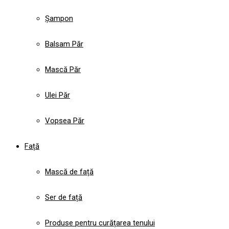
Șampon
Balsam Păr
Mască Păr
Ulei Păr
Vopsea Păr
Față
Mască de față
Ser de față
Produse pentru curățarea tenului