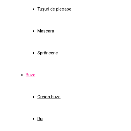
Tușuri de pleoape
Mascara
Sprâncene
Buze
Creion buze
Ruj