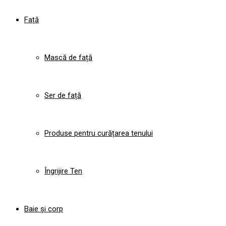
Față
Mască de față
Ser de față
Produse pentru curățarea tenului
Îngrijire Ten
Baie și corp