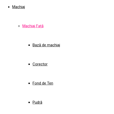
Machiaj
Machiaj Față
Bază de machiaj
Corector
Fond de Ten
Pudră