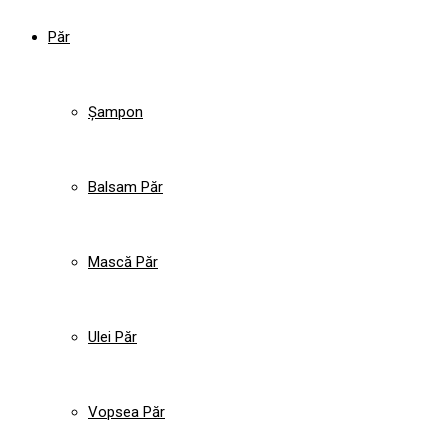
Păr
Șampon
Balsam Păr
Mască Păr
Ulei Păr
Vopsea Păr