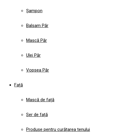
Șampon
Balsam Păr
Mască Păr
Ulei Păr
Vopsea Păr
Față
Mască de față
Ser de față
Produse pentru curățarea tenului