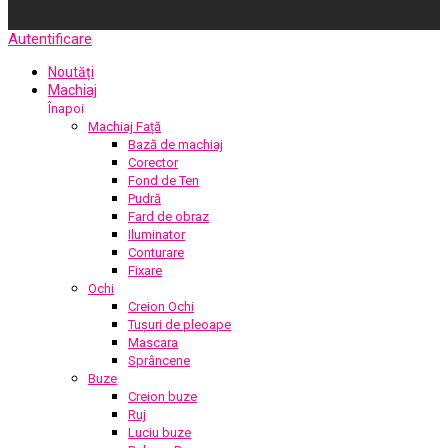
Autentificare
Noutăți
Machiaj
Înapoi
Machiaj Față
Bază de machiaj
Corector
Fond de Ten
Pudră
Fard de obraz
Iluminator
Conturare
Fixare
Ochi
Creion Ochi
Tușuri de pleoape
Mascara
Sprâncene
Buze
Creion buze
Ruj
Luciu buze