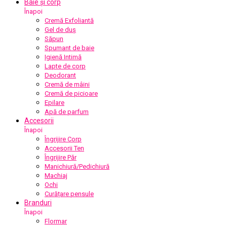
Baie și corp
Înapoi
Cremă Exfoliantă
Gel de duș
Săpun
Spumant de baie
Igienă Intimă
Lapte de corp
Deodorant
Cremă de mâini
Cremă de picioare
Epilare
Apă de parfum
Accesorii
Înapoi
Îngrijire Corp
Accesorii Ten
Îngrijire Păr
Manichiură/Pedichiură
Machiaj
Ochi
Curățare pensule
Branduri
Înapoi
Flormar