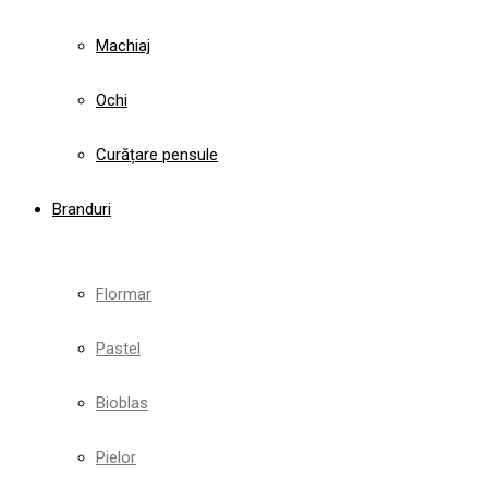
Machiaj
Ochi
Curățare pensule
Branduri
Flormar
Pastel
Bioblas
Pielor