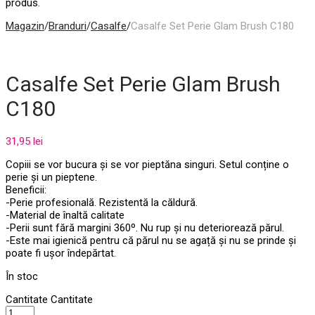
produs.
Magazin
/
Branduri
/
Casalfe
/
Casalfe Set Perie Glam Brush C180
Casalfe Set Perie Glam Brush
C180
31,95
lei
Copiii se vor bucura și se vor pieptăna singuri. Setul conține o
perie și un pieptene.
Beneficii:
-Perie profesională. Rezistentă la căldură.
-Material de înaltă calitate
-Perii sunt fără margini 360º. Nu rup și nu deteriorează părul.
-Este mai igienică pentru că părul nu se agață și nu se prinde și
poate fi ușor îndepărtat.
În stoc
Cantitate
Cantitate