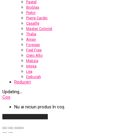
Pastel
Bioblas
Pielor
Pierre Cardin
Casalfe
Master Colorist
Thalia
Anian
Foresan
Feel Free
Cielo Alto
Malizia
Intesa
Lea
Deborah
Reduceri
Updating
…
Coș
Nu ai niciun produs în coș.
Continuă cumpărăturile