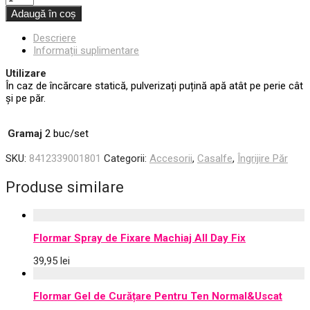
Adaugă în coș
Descriere
Informații suplimentare
Utilizare
În caz de încărcare statică, pulverizați puțină apă atât pe perie cât
și pe păr.
Gramaj
2 buc/set
SKU:
8412339001801
Categorii:
Accesorii
,
Casalfe
,
Îngrijire Păr
Produse similare
Flormar Spray de Fixare Machiaj All Day Fix
39,95
lei
Flormar Gel de Curățare Pentru Ten Normal&Uscat