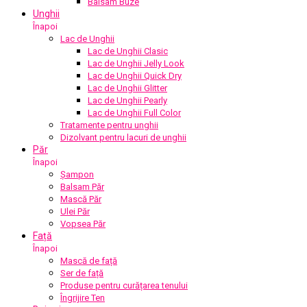
Balsam Buze
Unghii
Înapoi
Lac de Unghii
Lac de Unghii Clasic
Lac de Unghii Jelly Look
Lac de Unghii Quick Dry
Lac de Unghii Glitter
Lac de Unghii Pearly
Lac de Unghii Full Color
Tratamente pentru unghii
Dizolvant pentru lacuri de unghii
Păr
Înapoi
Șampon
Balsam Păr
Mască Păr
Ulei Păr
Vopsea Păr
Față
Înapoi
Mască de față
Ser de față
Produse pentru curățarea tenului
Îngrijire Ten