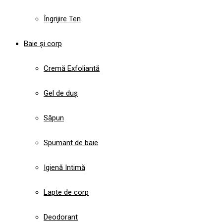
Îngrijire Ten
Baie și corp
Cremă Exfoliantă
Gel de duș
Săpun
Spumant de baie
Igienă Intimă
Lapte de corp
Deodorant