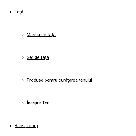
Față
Mască de față
Ser de față
Produse pentru curățarea tenului
Îngrijire Ten
Baie și corp