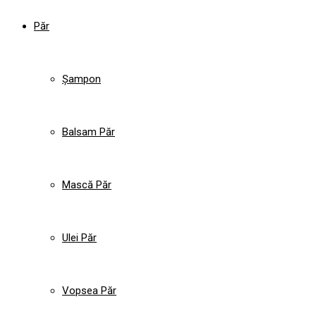
Păr
Șampon
Balsam Păr
Mască Păr
Ulei Păr
Vopsea Păr