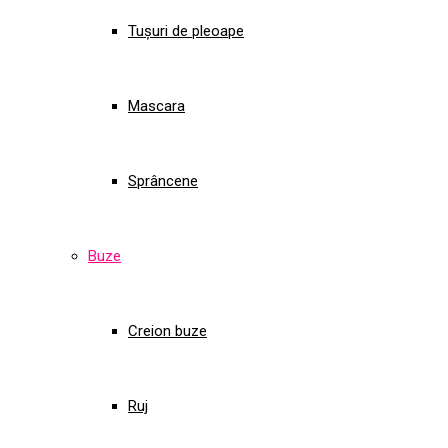
Tușuri de pleoape
Mascara
Sprâncene
Buze
Creion buze
Ruj