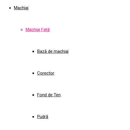
Machiaj
Machiaj Față
Bază de machiaj
Corector
Fond de Ten
Pudră