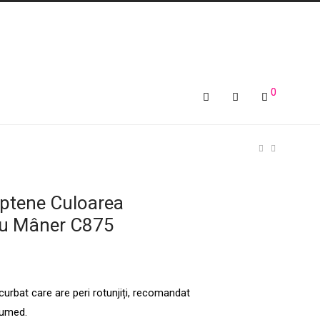
0
eptene Culoarea
cu Mâner C875
urbat care are peri rotunjiți, recomandat
 umed.