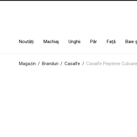
Noutăți
Machiaj
Unghii
Păr
Față
Baie 
Magazin
/
Branduri
/
Casalfe
/
Casalfe Pieptene Culoar