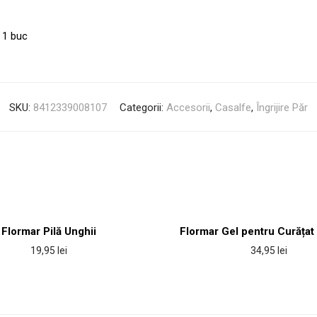
1 buc
SKU:
8412339008107
Categorii:
Accesorii
,
Casalfe
,
Îngrijire Păr
Flormar Pilă Unghii
Flormar Gel pentru Curățat
19,95
lei
34,95
lei