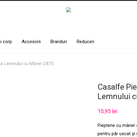
și corp
Accesorii
Branduri
Reduceri
ea Lemnului cu Mâner C875
Casalfe Pi
Lemnului 
10,95
lei
Pieptene cu mâner c
pentru păr uscat și