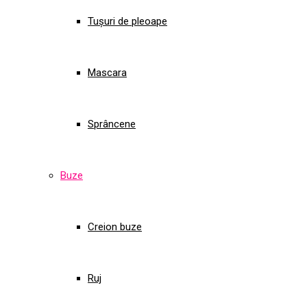
Tușuri de pleoape
Mascara
Sprâncene
Buze
Creion buze
Ruj