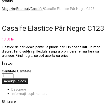
produs.
Magazin
/
Branduri
/
Casalfe
/
Casalfe Elastice Păr Negre C123
Casalfe Elastice Păr Negre C123
13,50
lei
Elastice de păr ideale pentru a prinde părul în coadă într-un mod
discret. Fiind subțiri și flexibile asigură o prindere fermă fară să
alunece. Fiind negre, se pot asorta cu orice.
În stoc
Cantitate
Cantitate
Adaugă în coș
Descriere
Informații suplimentare
Utilizare