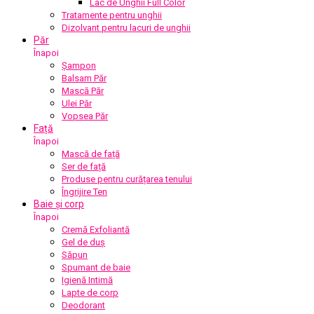
Lac de Unghii Full Color
Tratamente pentru unghii
Dizolvant pentru lacuri de unghii
Păr
Înapoi
Șampon
Balsam Păr
Mască Păr
Ulei Păr
Vopsea Păr
Față
Înapoi
Mască de față
Ser de față
Produse pentru curățarea tenului
Îngrijire Ten
Baie și corp
Înapoi
Cremă Exfoliantă
Gel de duș
Săpun
Spumant de baie
Igienă Intimă
Lapte de corp
Deodorant