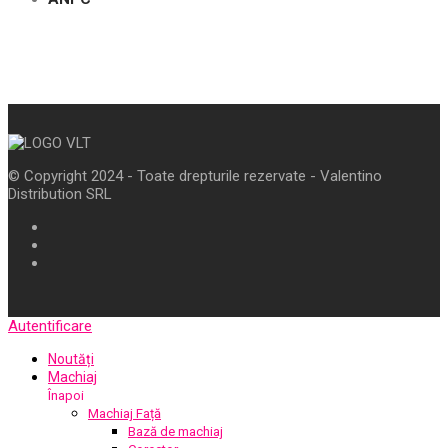
© Copyright 2024 - Toate drepturile rezervate - Valentino
Distribution SRL
Autentificare
Noutăți
Machiaj
Înapoi
Machiaj Față
Bază de machiaj