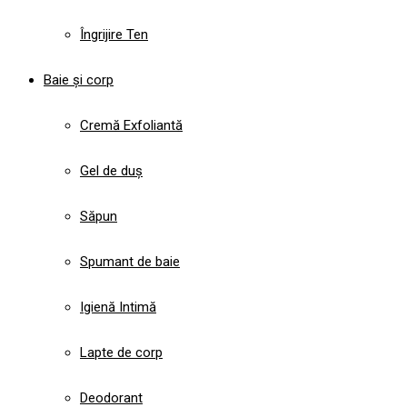
Îngrijire Ten
Baie și corp
Cremă Exfoliantă
Gel de duș
Săpun
Spumant de baie
Igienă Intimă
Lapte de corp
Deodorant