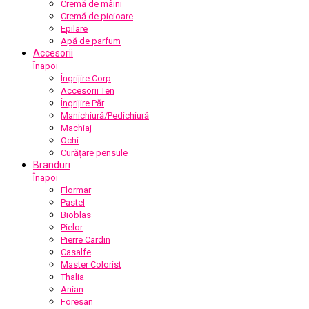
Cremă de mâini
Cremă de picioare
Epilare
Apă de parfum
Accesorii
Înapoi
Îngrijire Corp
Accesorii Ten
Îngrijire Păr
Manichiură/Pedichiură
Machiaj
Ochi
Curățare pensule
Branduri
Înapoi
Flormar
Pastel
Bioblas
Pielor
Pierre Cardin
Casalfe
Master Colorist
Thalia
Anian
Foresan