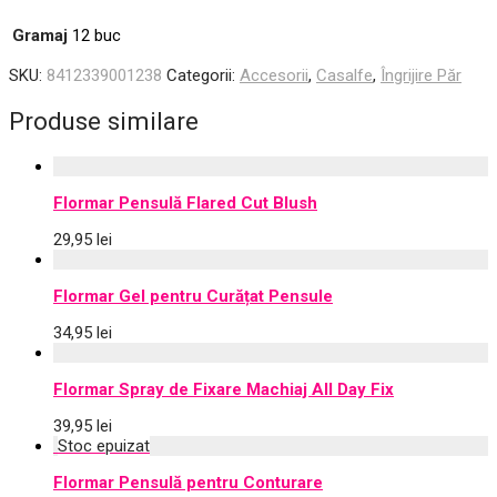
Gramaj
12 buc
SKU:
8412339001238
Categorii:
Accesorii
,
Casalfe
,
Îngrijire Păr
Produse similare
Flormar Pensulă Flared Cut Blush
29,95
lei
Flormar Gel pentru Curățat Pensule
34,95
lei
Flormar Spray de Fixare Machiaj All Day Fix
39,95
lei
Flormar Pensulă pentru Conturare