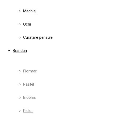
Machiaj
Ochi
Curățare pensule
Branduri
Flormar
Pastel
Bioblas
Pielor