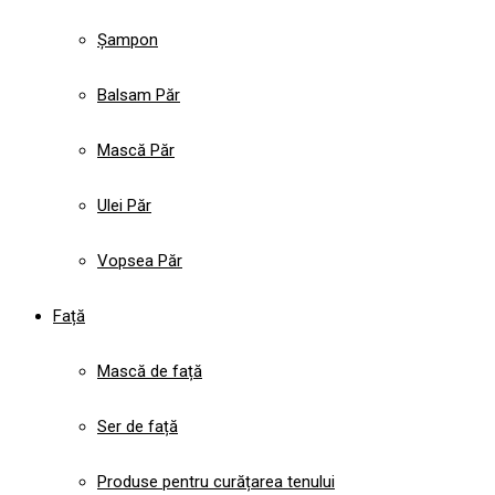
Șampon
Balsam Păr
Mască Păr
Ulei Păr
Vopsea Păr
Față
Mască de față
Ser de față
Produse pentru curățarea tenului