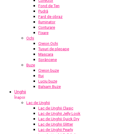
Corector
Fond de Ten
Pudră
Fard de obraz
Iluminator
Conturare
Fixare
Ochi
Creion Ochi
Tușuri de pleoape
Mascara
Sprâncene
Buze
Creion buze
Ruj
Luciu buze
Balsam Buze
Unghii
Înapoi
Lac de Unghii
Lac de Unghii Clasic
Lac de Unghii Jelly Look
Lac de Unghii Quick Dry
Lac de Unghii Glitter
Lac de Unghii Pearly