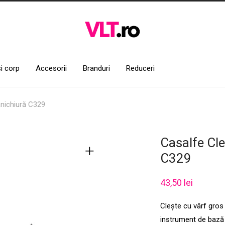
și corp
Accesorii
Branduri
Reduceri
anichiură C329
Casalfe Cl
C329
43,50
lei
Clește cu vârf gros 
instrument de bază 