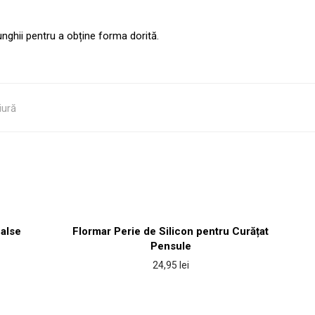
unghii pentru a obține forma dorită.
iură
False
Flormar Perie de Silicon pentru Curățat
Pensule
24,95
lei