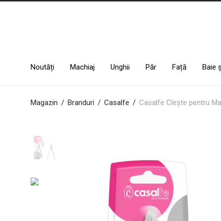
Noutăți
Machiaj
Unghii
Păr
Față
Baie 
Magazin
/
Branduri
/
Casalfe
/
Casalfe Clește pentru M