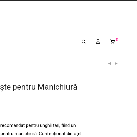
0
ește pentru Manichiură
recomandat pentru unghii tari, fiind un
pentru manichiură. Confecționat din oțel