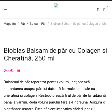
0
Magazin
/
Păr
/
Balsam Păr
/
Bioblas Balsam de păr cu Colagen si Cheratină, 250 ml
Bioblas Balsam de păr cu Colagen si
Cheratină, 250 ml
26,95
lei
Balsamul de păr reparator pentru volum, acționează
instantaneu asupra părului datorită formulei speciale cu
cheratină și colagen. Restructurează firul de păr de la rădăcină
până la vârfuri. Redă volum părului fără a-l îngreuna. Asigură o
pieptănare ușoară. Este eficient împotriva căderii părului.