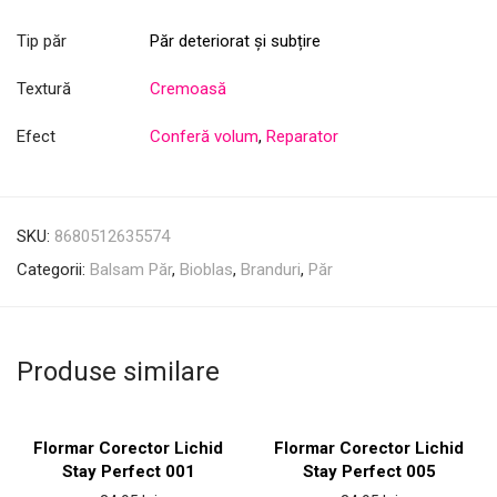
Tip păr
Păr deteriorat și subțire
Textură
Cremoasă
Efect
Conferă volum
,
Reparator
SKU:
8680512635574
Categorii:
Balsam Păr
,
Bioblas
,
Branduri
,
Păr
Produse similare
Flormar Corector Lichid
Flormar Corector Lichid
Stay Perfect 001
Stay Perfect 005