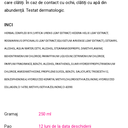
care clătiți. În caz de contact cu ochii, clătiți cu apă din
abundență. Testat dermatologic.
INCI
HERBAL COMPLEX B19 (URTICA URENS LEAF EXTRACT, HEDERA HELIX LEAF EXTRACT,
ROSMARINUS OFFICINALIS LEAF EXTRACT, EQUISETUM ARVENSE LEAF EXTRACT), CETEARYL
ALCOHOL, AQUA/WATER, CETYL ALCOHOL, STEARAMIDOPROPYL DIMETHYLAMINE,
BEHENTRIMONIUM CHLORIDE, PARAFFINUM LIQUIDUM, CETRIMONIUM CHLORIDE,
PARFUM/FRAGRANCE, BENZYL ALCOHOL, PANTHENOL, GUAR HYDROXYPROPYLTRIMONIUM
CHLORIDE, AMODIMETHICONE, PROPYLENE GLYCOL, BENZYL SALICYLATE, TRIDECETH-12,
BENZOPHENONE-4, HYDROLYZED KERATIN, METHYLCHLOROISOTHIAZOLINONE, HYDROLYZED
COLLAGEN, CI 14700, METHYLISOTHIAZOLINONE, CI 42090.
Gramaj
250 ml
Pao
12 luni de la data deschiderii