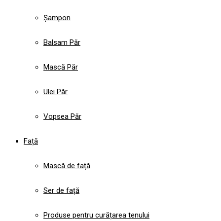
Șampon
Balsam Păr
Mască Păr
Ulei Păr
Vopsea Păr
Față
Mască de față
Ser de față
Produse pentru curățarea tenului