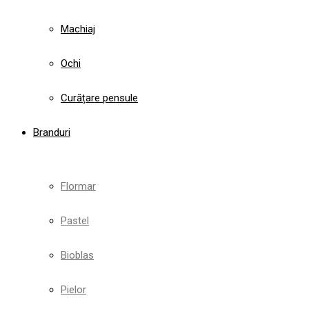
Machiaj
Ochi
Curățare pensule
Branduri
Flormar
Pastel
Bioblas
Pielor