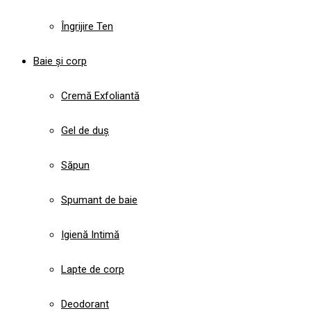
Îngrijire Ten
Baie și corp
Cremă Exfoliantă
Gel de duș
Săpun
Spumant de baie
Igienă Intimă
Lapte de corp
Deodorant