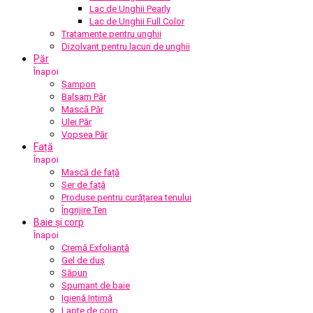
Lac de Unghii Pearly
Lac de Unghii Full Color
Tratamente pentru unghii
Dizolvant pentru lacuri de unghii
Păr
Înapoi
Șampon
Balsam Păr
Mască Păr
Ulei Păr
Vopsea Păr
Față
Înapoi
Mască de față
Ser de față
Produse pentru curățarea tenului
Îngrijire Ten
Baie și corp
Înapoi
Cremă Exfoliantă
Gel de duș
Săpun
Spumant de baie
Igienă Intimă
Lapte de corp