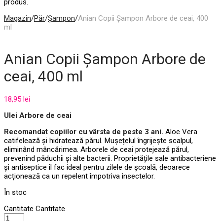
produs.
Magazin
/
Păr
/
Șampon
/
Anian Copii Șampon Arbore de ceai, 400
ml
Anian Copii Șampon Arbore de
ceai, 400 ml
18,95
lei
Ulei Arbore de ceai
Recomandat copiilor cu vârsta de peste 3 ani.
Aloe Vera
catifelează și hidratează părul. Mușețelul îngrijește scalpul,
eliminând mâncărimea. Arborele de ceai protejează părul,
prevenind păduchii și alte bacterii. Proprietățile sale antibacteriene
și antiseptice îl fac ideal pentru zilele de școală, deoarece
acționează ca un repelent împotriva insectelor.
În stoc
Cantitate
Cantitate