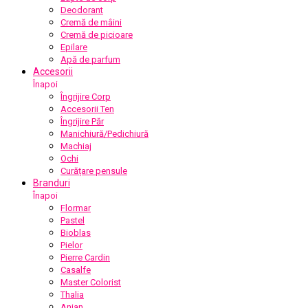
Deodorant
Cremă de mâini
Cremă de picioare
Epilare
Apă de parfum
Accesorii
Înapoi
Îngrijire Corp
Accesorii Ten
Îngrijire Păr
Manichiură/Pedichiură
Machiaj
Ochi
Curățare pensule
Branduri
Înapoi
Flormar
Pastel
Bioblas
Pielor
Pierre Cardin
Casalfe
Master Colorist
Thalia
Anian