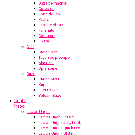
Bază de machiaj
Corector
Fond de Ten
Pudră
Fard de obraz
Iluminator
Conturare
Fixare
Ochi
Creion Ochi
Tușuri de pleoape
Mascara
Sprâncene
Buze
Creion buze
Ruj
Luciu buze
Balsam Buze
Unghii
Înapoi
Lac de Unghii
Lac de Unghii Clasic
Lac de Unghii Jelly Look
Lac de Unghii Quick Dry
Lac de Unghii Glitter