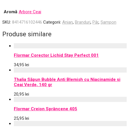
Aromă
Arbore Ceai
SKU:
8414716102446
Categorii:
Anian
,
Branduri
,
Păr
,
Șampon
Produse similare
Flormar Corector Lichid Stay Perfect 001
34,95
lei
Thalia Săpun Bubble Anti Blemish cu Niacinamide și
Ceai Verde, 140 gr
20,95
lei
Flormar Creion Sprâncene 405
25,95
lei