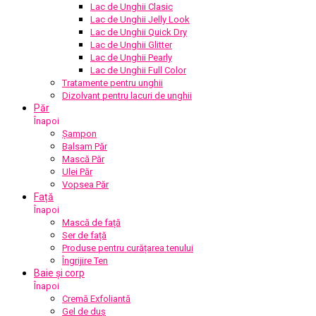
Lac de Unghii Clasic
Lac de Unghii Jelly Look
Lac de Unghii Quick Dry
Lac de Unghii Glitter
Lac de Unghii Pearly
Lac de Unghii Full Color
Tratamente pentru unghii
Dizolvant pentru lacuri de unghii
Păr
Înapoi
Șampon
Balsam Păr
Mască Păr
Ulei Păr
Vopsea Păr
Față
Înapoi
Mască de față
Ser de față
Produse pentru curățarea tenului
Îngrijire Ten
Baie și corp
Înapoi
Cremă Exfoliantă
Gel de duș