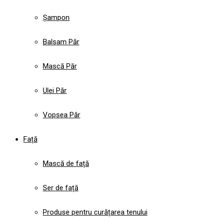
Șampon
Balsam Păr
Mască Păr
Ulei Păr
Vopsea Păr
Față
Mască de față
Ser de față
Produse pentru curățarea tenului