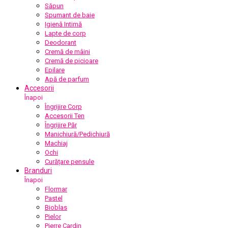
Săpun
Spumant de baie
Igienă Intimă
Lapte de corp
Deodorant
Cremă de mâini
Cremă de picioare
Epilare
Apă de parfum
Accesorii
Înapoi
Îngrijire Corp
Accesorii Ten
Îngrijire Păr
Manichiură/Pedichiură
Machiaj
Ochi
Curățare pensule
Branduri
Înapoi
Flormar
Pastel
Bioblas
Pielor
Pierre Cardin