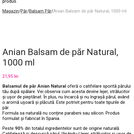
produs.
Magazin
/
Păr
/
Balsam Păr
/
Anian Balsam de păr Natural, 1000 ml
Anian Balsam de păr Natural,
1000 ml
21,95
lei
Balsamul de păr Anian Natural
oferă o catifelare sporită părului
tău după spălare. Vei observa cum acesta devine lejer, strălucitor
și ușor de pieptănat. În plus, nu încarcă și nu îngrașă părul, având
o aromă ușoară și plăcută. Este potrivit pentru toate tipurile de
păr.
Formula sa naturală nu conține parabeni sau silicon. Produs
formulat și fabricat în Spania.
Peste
90%
din totalul ingredientelor sunt de origine naturală.
Catifelează și descurcă părul, lăsându-l lejer, strălucitor și ușor de