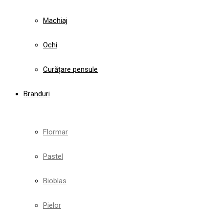
Machiaj
Ochi
Curățare pensule
Branduri
Flormar
Pastel
Bioblas
Pielor