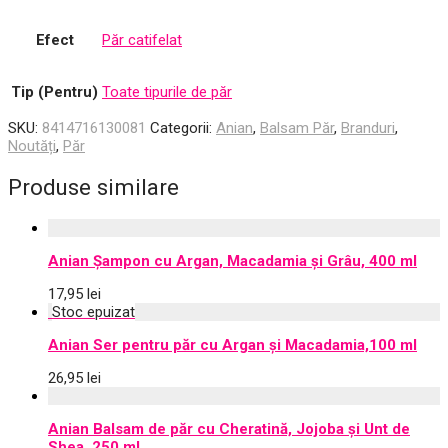
Efect
Păr catifelat
Tip (Pentru)
Toate tipurile de păr
SKU:
8414716130081
Categorii:
Anian
,
Balsam Păr
,
Branduri
,
Noutăți
,
Păr
Produse similare
Anian Șampon cu Argan, Macadamia și Grâu, 400 ml
17,95
lei
Anian Ser pentru păr cu Argan și Macadamia,100 ml
26,95
lei
Anian Balsam de păr cu Cheratină, Jojoba și Unt de
Shea, 250 ml