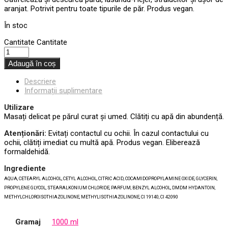
aranjat. Potrivit pentru toate tipurile de păr. Produs vegan.
În stoc
Cantitate
Cantitate
Adaugă în coș
Descriere
Informații suplimentare
Utilizare
Masați delicat pe părul curat și umed. Clătiți cu apă din abundență.
Atenționări:
Evitați contactul cu ochii. În cazul contactului cu
ochii, clătiți imediat cu multă apă. Produs vegan. Eliberează
formaldehidă.
Ingrediente
AQUA, CETEARYL ALCOHOL, CETYL ALCOHOL, CITRIC ACID, COCAMIDOPROPYLAMINE OXIDE, GLYCERIN,
PROPYLENE GLYCOL, STEARALKONIUM CHLORIDE, PARFUM, BENZYL ALCOHOL, DMDM HYDANTOIN,
METHYLCHLOROISOTHIAZOLINONE, METHYLISOTHIAZOLINONE, CI 19140, CI 42090
Gramaj
1000 ml