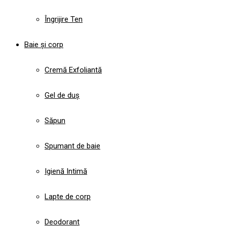
Îngrijire Ten
Baie și corp
Cremă Exfoliantă
Gel de duș
Săpun
Spumant de baie
Igienă Intimă
Lapte de corp
Deodorant