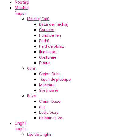
Noutăți
Machiaj
Înapoi
Machiaj Față
Bază de machiaj
Corector
Fond de Ten
Pudră
Fard de obraz
Iluminator
Conturare
Fixare
Ochi
Creion Ochi
Tușuri de pleoape
Mascara
Sprâncene
Buze
Creion buze
Ruj
Luciu buze
Balsam Buze
Unghii
Înapoi
Lac de Unghii