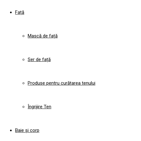
Față
Mască de față
Ser de față
Produse pentru curățarea tenului
Îngrijire Ten
Baie și corp