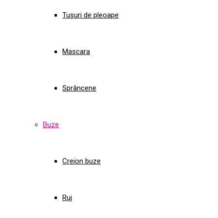
Tușuri de pleoape
Mascara
Sprâncene
Buze
Creion buze
Ruj