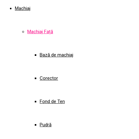
Machiaj
Machiaj Față
Bază de machiaj
Corector
Fond de Ten
Pudră