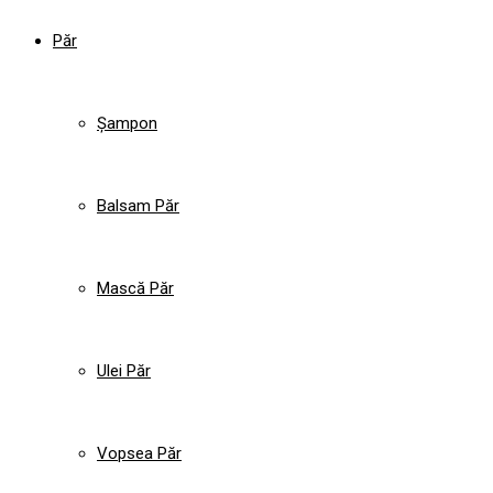
Păr
Șampon
Balsam Păr
Mască Păr
Ulei Păr
Vopsea Păr