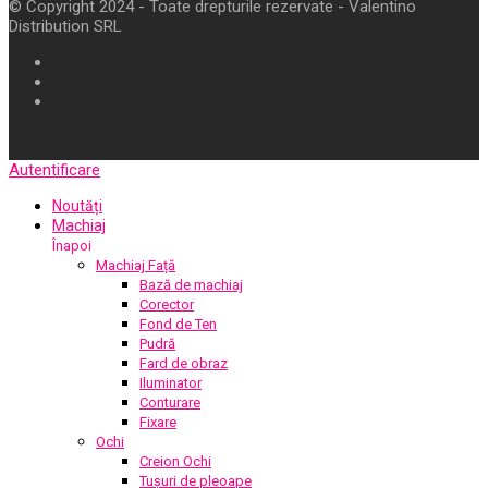
© Copyright 2024 - Toate drepturile rezervate - Valentino
Distribution SRL
Autentificare
Noutăți
Machiaj
Înapoi
Machiaj Față
Bază de machiaj
Corector
Fond de Ten
Pudră
Fard de obraz
Iluminator
Conturare
Fixare
Ochi
Creion Ochi
Tușuri de pleoape