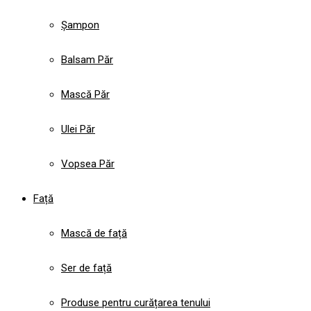
Șampon
Balsam Păr
Mască Păr
Ulei Păr
Vopsea Păr
Față
Mască de față
Ser de față
Produse pentru curățarea tenului