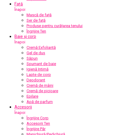
Față
Înapoi
Mască de față
Ser de față
Produse pentru curățarea tenului
Îngrijire Ten
Baie și corp
Înapoi
Cremă Exfoliantă
Gel de duș
Săpun
Spumant de baie
Igienă Intimă
Lapte de corp
Deodorant
Cremă de mâini
Cremă de picioare
Epilare
Apă de parfum
Accesorii
Înapoi
Îngrijire Corp
Accesorii Ten
Îngrijire Păr
Manichiură/Pedichiură