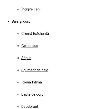
Îngrijire Ten
Baie și corp
Cremă Exfoliantă
Gel de duș
Săpun
Spumant de baie
Igienă Intimă
Lapte de corp
Deodorant