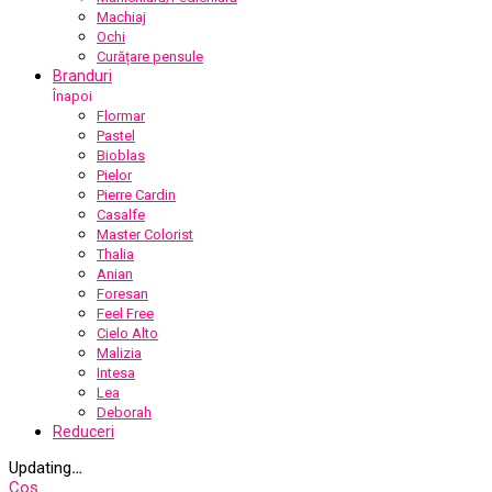
Machiaj
Ochi
Curățare pensule
Branduri
Înapoi
Flormar
Pastel
Bioblas
Pielor
Pierre Cardin
Casalfe
Master Colorist
Thalia
Anian
Foresan
Feel Free
Cielo Alto
Malizia
Intesa
Lea
Deborah
Reduceri
Updating
…
Coș