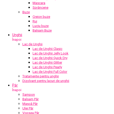
Mascara
Sprâncene
Buze
Creion buze
Ruj
Luciu buze
Balsam Buze
Unghii
Înapoi
Lac de Unghii
Lac de Unghii Clasic
Lac de Unghii Jelly Look
Lac de Unghii Quick Dry
Lac de Unghii Glitter
Lac de Unghii Pearly
Lac de Unghii Full Color
Tratamente pentru unghii
Dizolvant pentru lacuri de unghii
Păr
Înapoi
Șampon
Balsam Păr
Mască Păr
Ulei Păr
Vopsea Păr