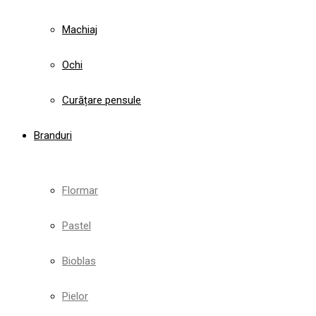
Machiaj
Ochi
Curățare pensule
Branduri
Flormar
Pastel
Bioblas
Pielor